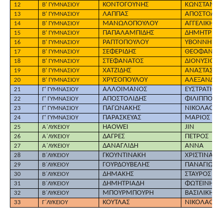
ΚΟΝΤΟΓΟΥΝΗΣ
ΚΩΝΣΤΑΝΤΙ
12
Β' ΓΥΜΝΑΣΙΟΥ
ΛΑΠΠΑΣ
ΑΠΟΣΤΟΛΟ
13
Β' ΓΥΜΝΑΣΙΟΥ
ΜΑΝΩΛΟΠΟΥΛΟΥ
ΑΓΓΕΛΙΚΗ
14
Β' ΓΥΜΝΑΣΙΟΥ
ΠΑΠΑΛΑΜΠΙΔΗΣ
ΔΗΜΗΤΡΙΟΣ
15
Β' ΓΥΜΝΑΣΙΟΥ
ΡΑΠΤΟΠΟΥΛΟΥ
ΥΒΟΝΝΗ
16
Β' ΓΥΜΝΑΣΙΟΥ
ΣΕΦΕΡΙΔΗΣ
ΘΕΟΦΑΝΗΣ
17
Β' ΓΥΜΝΑΣΙΟΥ
ΣΤΕΦΑΝΑΤΟΣ
ΔΙΟΝΥΣΙΟΣ
18
Β' ΓΥΜΝΑΣΙΟΥ
ΧΑΤΖΙΔΗΣ
ΑΝΑΣΤΑΣΗΣ
19
Β' ΓΥΜΝΑΣΙΟΥ
ΧΡΥΣΟΠΟΥΛΟΥ
ΑΛΕΞΑΝΔΡ
20
Β' ΓΥΜΝΑΣΙΟΥ
ΑΛΛΟΙΜΑΝΟΣ
ΕΥΣΤΡΑΤΙΟΣ
21
Γ' ΓΥΜΝΑΣΙΟΥ
ΑΠΟΣΤΟΛΙΔΗΣ
ΦΙΛΙΠΠΟΣ
22
Γ' ΓΥΜΝΑΣΙΟΥ
ΠΑΓΩΝΑΚΗΣ
ΝΙΚΟΛΑΟΣ
23
Γ' ΓΥΜΝΑΣΙΟΥ
ΠΑΡΑΣΚΕΥΑΣ
ΜΑΡΙΟΣ
24
Γ' ΓΥΜΝΑΣΙΟΥ
HAOWEI
JIN
25
Α΄ΛΥΚΕΙΟΥ
ΔΑΓΡΕΣ
ΠΕΤΡΟΣ
26
Α΄ΛΥΚΕΙΟΥ
ΔΑΝΑΓΛΙΔΗ
ΑΝΝΑ
27
Α΄ΛΥΚΕΙΟΥ
ΓΚΟΥΝΤΙΝΑΚΗ
ΧΡΙΣΤΙΝΑ
28
Β΄ΛΥΚΕΙΟΥ
ΓΟΥΡΔΟΥΒΕΛΗΣ
ΠΑΝΑΓΙΩΤΗ
29
Β΄ΛΥΚΕΙΟΥ
ΔΗΜΑΚΗΣ
ΣΤΑΥΡΟΣ
30
Β΄ΛΥΚΕΙΟΥ
ΔΗΜΗΤΡΙΑΔΗ
ΦΩΤΕΙΝΗ
31
Β΄ΛΥΚΕΙΟΥ
ΜΠΟΥΡΜΠΟΥΡΗ
ΒΑΣΙΛΙΚΗ-
32
Β΄ΛΥΚΕΙΟΥ
ΚΟΥΤΛΑΣ
ΝΙΚΟΛΑΟΣ
33
Γ΄ΛΥΚΕΙΟΥ