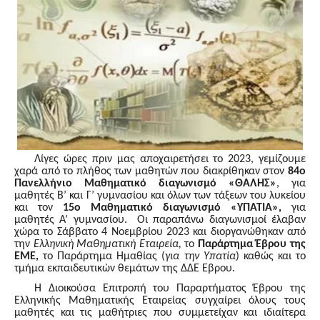
Λίγες ώρες πριν μας αποχαιρετήσει το 2023, γεμίζουμε
χαρά από το πλήθος των μαθητών που διακρίθηκαν στον
84ο
Πανελλήνιο
Μαθηματικό διαγωνισμό «ΘΑΛΗΣ»
, για
μαθητές Β’ και Γ’ γυμνασίου και όλων των
τάξεων του λυκείου
και τον
15ο Μαθηματικό διαγωνισμό «ΥΠΑΤΙΑ»,
για
μαθητές
Α’ γυμνασίου. Οι παραπάνω διαγωνισμοί έλαβαν
χώρα
το Σάββατο 4 Νοεμβρίου 2023 και δ
ιοργανώθηκαν από
την
Ελληνική Μαθηματική Εταιρεία,
το
Παράρτημα Έβρου της
ΕΜΕ,
το Παράρτημα Ημαθίας (
για την Υπατία
) καθώς και το
τμήμα εκπαιδευτικών θεμάτων της ΔΔΕ Έβρου.
Η Διοικούσα Επιτροπή του Παραρτήματος Έβρου της
Ελληνικής Μαθηματικής Εταιρείας συγχαίρει όλους τους
μαθητές και τις μαθήτριες που συμμετείχαν και ιδιαίτερα