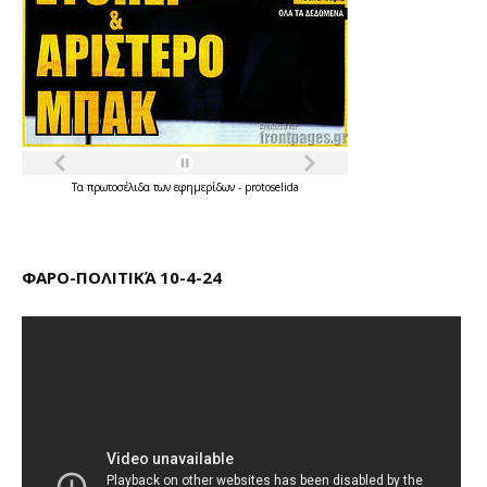
Τα
πρωτοσέλιδα
των
εφημερίδων
-
protoselida
ΦΑΡΟ-ΠΟΛΙΤΙΚΆ 10-4-24