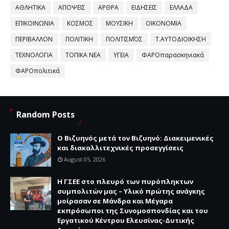
ΑΘΛΗΤΙΚΑ
ΑΠΟΨΕΙΣ
ΑΡΘΡΑ
ΕΙΔΗΣΕΙΣ
ΕΛΛΑΔΑ
ΕΠΙΚΟΙΝΩΝΙΑ
ΚΟΣΜΟΣ
ΜΟΥΣΙΚΗ
ΟΙΚΟΝΟΜΙΑ
ΠΕΡΙΒΑΛΛΟΝ
ΠΟΛΙΤΙΚΗ
ΠΟΛΙΤΙΣΜΌΣ
Τ.ΑΥΤΟΔΙΟΙΚΗΣΗ
ΤΕΧΝΟΛΟΓΙΑ
ΤΟΠΙΚΑ ΝΕΑ
ΥΓΕΙΑ
ΦΑΡΟπαρασκηνιακά
ΦΑΡΟπολιτικά
Random Posts
Ο Βιζυηνός μετά τον Βιζυηνό: Διακειμενικές
και διακαλλιτεχνικές προσεγγίσεις
August 05, 2026
H ΓΣΕΕ στο πλευρό των πυρόπληκτων
συμπολιτών μας – Υλικό πρώτης ανάγκης
μοίρασαν σε Μάνδρα και Μέγαρα
εκπρόσωποι της Συνομοσπονδίας και του
Εργατικού Κέντρου Ελευσίνας-Δυτικής