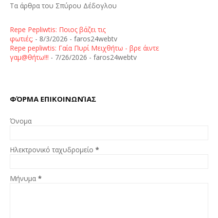
Τα άρθρα του Σπύρου Δέδογλου
Repe Pepliwtis: Ποιος βάζει τις
φωτιές;
- 8/3/2026
- faros24webtv
Repe pepliwtis: Γαία Πυρί Μειχθήτω - βρε άιντε
γαμ@θήτω!!!
- 7/26/2026
- faros24webtv
ΦΌΡΜΑ ΕΠΙΚΟΙΝΩΝΊΑΣ
Όνομα
Ηλεκτρονικό ταχυδρομείο
*
Μήνυμα
*