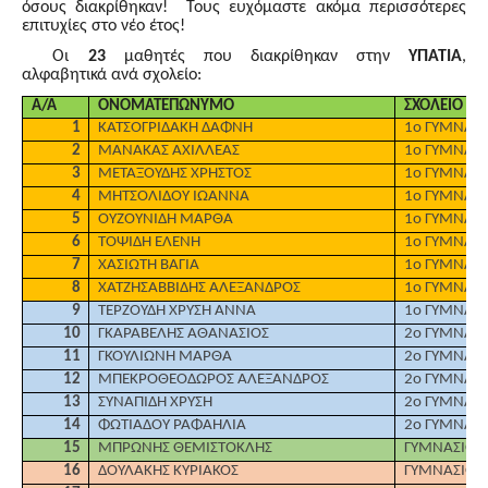
όσους διακρίθηκαν! Τους ευχόμαστε ακόμα περισσότερες
επιτυχίες στο νέο έτος!
Οι
23
μαθητές που διακρίθηκαν στην
ΥΠΑΤΙΑ
,
αλφαβητικά ανά σχολείο:
Α/Α
ΟΝΟΜΑΤΕΠΩΝΥΜΟ
ΣΧΟΛΕΙΟ
1
ΚΑΤΣΟΓΡΙΔΑΚΗ ΔΑΦΝΗ
1ο ΓΥΜΝΑΣΙ
2
ΜΑΝΑΚΑΣ ΑΧΙΛΛΕΑΣ
1ο ΓΥΜΝΑΣΙ
3
ΜΕΤΑΞΟΥΔΗΣ ΧΡΗΣΤΟΣ
1ο ΓΥΜΝΑΣΙ
4
ΜΗΤΣΟΛΙΔΟΥ ΙΩΑΝΝΑ
1ο ΓΥΜΝΑΣΙ
5
ΟΥΖΟΥΝΙΔΗ ΜΑΡΘΑ
1ο ΓΥΜΝΑΣΙ
6
ΤΟΨΙΔΗ ΕΛΕΝΗ
1ο ΓΥΜΝΑΣΙ
7
ΧΑΣΙΩΤΗ ΒΑΓΙΑ
1ο ΓΥΜΝΑΣΙ
8
ΧΑΤΖΗΣΑΒΒΙΔΗΣ ΑΛΕΞΑΝΔΡΟΣ
1ο ΓΥΜΝΑΣΙ
9
ΤΕΡΖΟΥΔΗ ΧΡΥΣΗ ΑΝΝΑ
1ο ΓΥΜΝΑΣΙ
10
ΓΚΑΡΑΒΕΛΗΣ ΑΘΑΝΑΣΙΟΣ
2ο ΓΥΜΝΑΣΙ
11
ΓΚΟΥΛΙΩΝΗ ΜΑΡΘΑ
2ο ΓΥΜΝΑΣΙ
12
ΜΠΕΚΡΟΘΕΟΔΩΡΟΣ ΑΛΕΞΑΝΔΡΟΣ
2ο ΓΥΜΝΑΣΙ
13
ΣΥΝΑΠΙΔΗ ΧΡΥΣΗ
2ο ΓΥΜΝΑΣΙ
14
ΦΩΤΙΑΔΟΥ ΡΑΦΑΗΛΙΑ
2ο ΓΥΜΝΑΣΙ
15
ΜΠΡΩΝΗΣ ΘΕΜΙΣΤΟΚΛΗΣ
ΓΥΜΝΑΣΙΟ 
16
ΔΟΥΛΑΚΗΣ ΚΥΡΙΑΚΟΣ
ΓΥΜΝΑΣΙΟ 