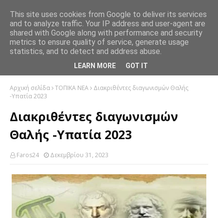
This site uses cookies from Google to deliver its services
and to analyze traffic. Your IP address and user-agent are
shared with Google along with performance and security
metrics to ensure quality of service, generate usage
statistics, and to detect and address abuse.
LEARN MORE
GOT IT
Αρχική σελίδα
ΤΟΠΙΚΑ ΝΕΑ
Διακριθέντες διαγωνισμών Θαλής
-Υπατία 2023
Διακριθέντες διαγωνισμών
Θαλής -Υπατία 2023
Faros24
Δεκεμβρίου 31, 2023