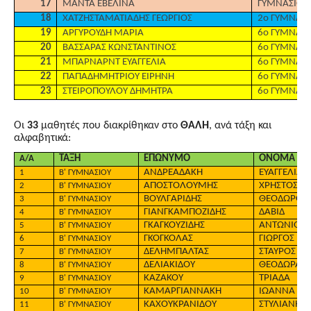
17
ΜΑΝΤΑ ΕΒΕΛΙΝΑ
ΓΥΜΝΑΣΙΟ 
18
ΧΑΤΖΗΣΤΑΜΑΤΙΑΔΗΣ ΓΕΩΡΓΙΟΣ
2ο ΓΥΜΝΑΣ
19
ΑΡΓΥΡΟΥΔΗ ΜΑΡΙΑ
6ο ΓΥΜΝΑΣ
20
ΒΑΣΣΑΡΑΣ ΚΩΝΣΤΑΝΤΙΝΟΣ
6ο ΓΥΜΝΑΣ
21
ΜΠΑΡΝΑΡΝΤ ΕΥΑΓΓΕΛΙΑ
6ο ΓΥΜΝΑΣ
22
ΠΑΠΑΔΗΜΗΤΡΙΟΥ ΕΙΡΗΝΗ
6ο ΓΥΜΝΑΣ
23
ΣΤΕΙΡΟΠΟΥΛΟΥ ΔΗΜΗΤΡΑ
6ο ΓΥΜΝΑΣ
Οι
33
μαθητές που διακρίθηκαν στο
ΘΑΛΗ
, ανά τάξη και
αλφαβητικά:
ΤΑΞΗ
ΕΠΩΝΥΜΟ
ΟΝΟΜΑ
Α/Α
ΑΝΔΡΕΑΔΑΚΗ
ΕΥΑΓΓΕΛΙΑ
1
Β' ΓΥΜΝΑΣΙΟΥ
ΑΠΟΣΤΟΛΟΥΜΗΣ
ΧΡΗΣΤΟΣ
2
Β' ΓΥΜΝΑΣΙΟΥ
ΒΟΥΛΓΑΡΙΔΗΣ
ΘΕΟΔΩΡΟΣ
3
Β' ΓΥΜΝΑΣΙΟΥ
ΓΙΑΝΓΚΑΜΠΟΖΙΔΗΣ
ΔΑΒΙΔ
4
Β' ΓΥΜΝΑΣΙΟΥ
ΓΚΑΓΚΟΥΖΙΔΗΣ
ΑΝΤΩΝΙΟΣ
5
Β' ΓΥΜΝΑΣΙΟΥ
ΓΚΟΓΚΟΛΑΣ
ΓΙΩΡΓΟΣ
6
Β' ΓΥΜΝΑΣΙΟΥ
ΔΕΛΗΜΠΑΛΤΑΣ
ΣΤΑΥΡΟΣ
7
Β' ΓΥΜΝΑΣΙΟΥ
ΔΕΛΙΑΚΙΔΟΥ
ΘΕΟΔΩΡΑ
8
Β' ΓΥΜΝΑΣΙΟΥ
ΚΑΖΑΚΟΥ
ΤΡΙΑΔΑ
9
Β' ΓΥΜΝΑΣΙΟΥ
ΚΑΜΑΡΓΙΑΝΝΑΚΗ
ΙΩΑΝΝΑ
10
Β' ΓΥΜΝΑΣΙΟΥ
ΚΑΧΟΥΚΡΑΝΙΔΟΥ
ΣΤΥΛΙΑΝΗ
11
Β' ΓΥΜΝΑΣΙΟΥ