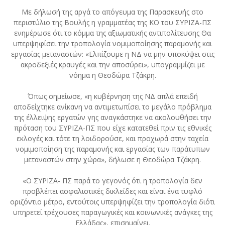
Με δήλωσή της αργά το απόγευμα της Παρασκευής στο
περιστύλιο της Βουλής η γραμματέας της ΚΟ του ΣΥΡΙΖΑ-ΠΣ
ενημέρωσε ότι το κόμμα της αξιωματικής αντιπολίτευσης Θα
υπερψηφίσει την τροπολογία νομιμοποίησης παραμονής και
εργασίας μεταναστών: «Ελπίζουμε η ΝΔ να μην υποκύψει στις
ακροδεξιές κραυγές και την αποσύρει», υπογραμμίζει με
νόημα η Θεοδώρα Τζάκρη.
Όπως σημείωσε, «η κυβέρνηση της ΝΔ απλά επειδή
αποδείχτηκε ανίκανη να αντιμετωπίσει το μεγάλο πρόβλημα
της έλλειψης εργατών γης αναγκάστηκε να ακολουθήσει την
πρόταση του ΣΥΡΙΖΑ-ΠΣ που είχε κατατεθεί πριν τις εθνικές
εκλογές και τότε τη λοιδορούσε, και προχωρά στην ταχεία
νομιμοποίηση της παραμονής και εργασίας των παράτυπων
μεταναστών στην χώρα», δήλωσε η Θεοδώρα Τζάκρη.
«Ο ΣΥΡΙΖΑ- ΠΣ παρά το γεγονός ότι η τροπολογία δεν
προβλέπει ασφαλιστικές δικλείδες και είναι ένα τυφλό
οριζόντιο μέτρο, εντούτοις υπερψηφίζει την τροπολογία διότι
υπηρετεί τρέχουσες παραγωγικές και κοινωνικές ανάγκες της
Ελλάδας», επισημαίνει.