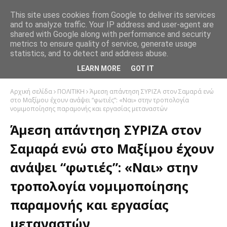
This site uses cookies from Google to deliver its services
and to analyze traffic. Your IP address and user-agent are
shared with Google along with performance and security
metrics to ensure quality of service, generate usage
statistics, and to detect and address abuse.
LEARN MORE
GOT IT
Αρχική σελίδα
ΠΟΛΙΤΙΚΗ
Άμεση απάντηση ΣΥΡΙΖΑ στον Σαμαρά ενώ
στο Μαξίμου έχουν ανάψει “φωτιές”: «Ναι» στην τροπολογία
νομιμοποίησης παραμονής και εργασίας μεταναστών
Άμεση απάντηση ΣΥΡΙΖΑ στον
Σαμαρά ενώ στο Μαξίμου έχουν
ανάψει “φωτιές”: «Ναι» στην
τροπολογία νομιμοποίησης
παραμονής και εργασίας
μεταναστών