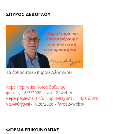
ΣΠΥΡΟΣ ΔΕΔΟΓΛΟΥ
Τα άρθρα του Σπύρου Δέδογλου
Repe Pepliwtis: Ποιος βάζει τις
φωτιές;
- 8/3/2026
- faros24webtv
Repe pepliwtis: Γαία Πυρί Μειχθήτω - βρε άιντε
γαμ@θήτω!!!
- 7/26/2026
- faros24webtv
ΦΌΡΜΑ ΕΠΙΚΟΙΝΩΝΊΑΣ