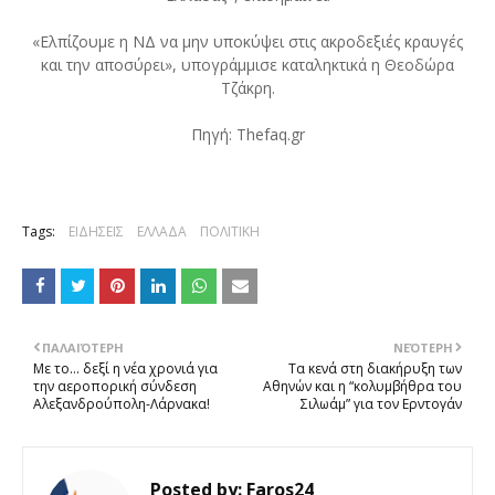
«Ελπίζουμε η ΝΔ να μην υποκύψει στις ακροδεξιές κραυγές
και την αποσύρει», υπογράμμισε καταληκτικά η Θεοδώρα
Τζάκρη.
Πηγή: Thefaq.gr
Tags:
ΕΙΔΗΣΕΙΣ
ΕΛΛΑΔΑ
ΠΟΛΙΤΙΚΗ
ΠΑΛΑΙΌΤΕΡΗ
ΝΕΌΤΕΡΗ
Με το… δεξί η νέα χρονιά για
Τα κενά στη διακήρυξη των
την αεροπορική σύνδεση
Αθηνών και η “κολυμβήθρα του
Αλεξανδρούπολη-Λάρνακα!
Σιλωάμ” για τον Ερντογάν
Posted by:
Faros24