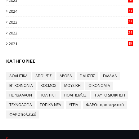
2025
11
2024
31
64
2023
25
96
2022
26
58
2021
19
59
ΚΑΤΗΓΟΡΙΕΣ
ΑΘΛΗΤΙΚΑ
ΑΠΟΨΕΙΣ
ΑΡΘΡΑ
ΕΙΔΗΣΕΙΣ
ΕΛΛΑΔΑ
ΕΠΙΚΟΙΝΩΝΙΑ
ΚΟΣΜΟΣ
ΜΟΥΣΙΚΗ
ΟΙΚΟΝΟΜΙΑ
ΠΕΡΙΒΑΛΛΟΝ
ΠΟΛΙΤΙΚΗ
ΠΟΛΙΤΙΣΜΌΣ
Τ.ΑΥΤΟΔΙΟΙΚΗΣΗ
ΤΕΧΝΟΛΟΓΙΑ
ΤΟΠΙΚΑ ΝΕΑ
ΥΓΕΙΑ
ΦΑΡΟπαρασκηνιακά
ΦΑΡΟπολιτικά