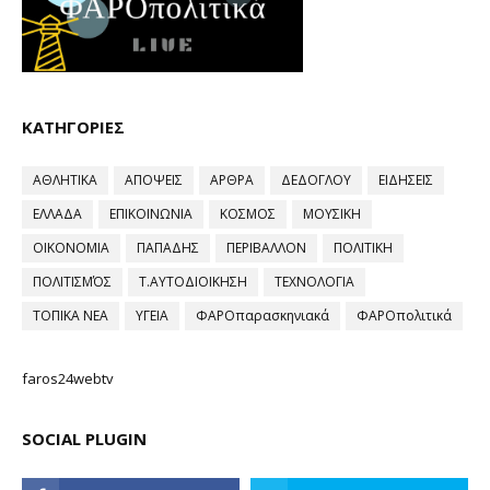
ΚΑΤΗΓΟΡΙΕΣ
ΑΘΛΗΤΙΚΑ
ΑΠΟΨΕΙΣ
ΑΡΘΡΑ
ΔΕΔΟΓΛΟΥ
ΕΙΔΗΣΕΙΣ
ΕΛΛΑΔΑ
ΕΠΙΚΟΙΝΩΝΙΑ
ΚΟΣΜΟΣ
ΜΟΥΣΙΚΗ
ΟΙΚΟΝΟΜΙΑ
ΠΑΠΑΔΗΣ
ΠΕΡΙΒΑΛΛΟΝ
ΠΟΛΙΤΙΚΗ
ΠΟΛΙΤΙΣΜΌΣ
Τ.ΑΥΤΟΔΙΟΙΚΗΣΗ
ΤΕΧΝΟΛΟΓΙΑ
ΤΟΠΙΚΑ ΝΕΑ
ΥΓΕΙΑ
ΦΑΡΟπαρασκηνιακά
ΦΑΡΟπολιτικά
faros24webtv
SOCIAL PLUGIN