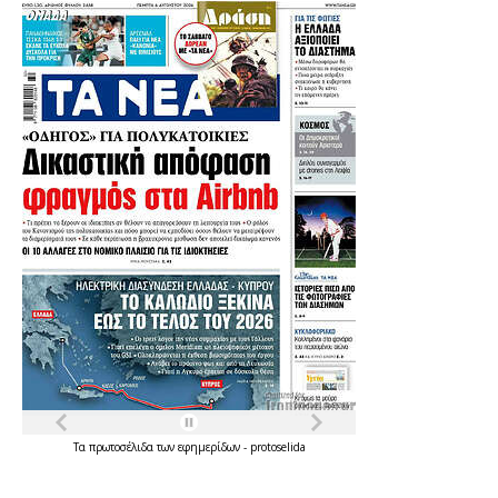
Τα
πρωτοσέλιδα
των
εφημερίδων
-
protoselida