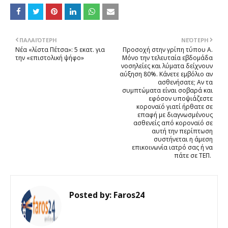
ΠΑΛΑΙΌΤΕΡΗ
ΝΕΌΤΕΡΗ
Νέα «λίστα Πέτσα»: 5 εκατ. για
Προσοχή στην γρίπη τύπου Α.
την «επιστολική ψήφο»
Μόνο την τελευταία εβδομάδα
νοσηλείες και λύματα δείχνουν
αύξηση 80%. Κάνετε εμβόλιο αν
ασθενήσατε; Αν τα
συμπτώματα είναι σοβαρά και
εφόσον υποψιάζεστε
κοροναϊό γιατί ήρθατε σε
επαφή με διαγνωσμένους
ασθενείς από κοροναϊό σε
αυτή την περίπτωση
συστήνεται η άμεση
επικοινωνία ιατρό σας ή να
πάτε σε ΤΕΠ.
Posted by:
Faros24