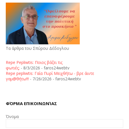
Τα άρθρα του Σπύρου Δέδογλου
Repe Pepliwtis: Ποιος βάζει τις
φωτιές;
- 8/3/2026
- faros24webtv
Repe pepliwtis: Γαία Πυρί Μειχθήτω - βρε άιντε
γαμ@θήτω!!!
- 7/26/2026
- faros24webtv
ΦΌΡΜΑ ΕΠΙΚΟΙΝΩΝΊΑΣ
Όνομα