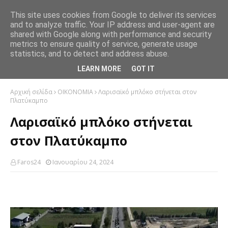
This site uses cookies from Google to deliver its services
and to analyze traffic. Your IP address and user-agent are
shared with Google along with performance and security
metrics to ensure quality of service, generate usage
statistics, and to detect and address abuse.
LEARN MORE
GOT IT
Αρχική σελίδα
ΟΙΚΟΝΟΜΙΑ
Λαρισαϊκό μπλόκο στήνεται στον
Πλατύκαμπο
Λαρισαϊκό μπλόκο στήνεται
στον Πλατύκαμπο
Faros24
Ιανουαρίου 24, 2024