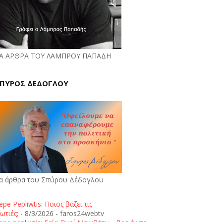
Α ΑΡΘΡΑ ΤΟΥ ΛΑΜΠΡΟΥ ΠΑΠΑΔΗ
ΠΥΡΟΣ ΔΕΔΟΓΛΟΥ
α άρθρα του Σπύρου Δέδογλου
epe Pepliwtis: Ποιος βάζει τις
ωτιές;
- 8/3/2026
- faros24webtv