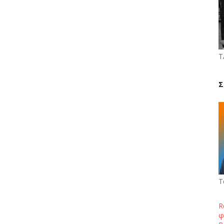
Τ
Σ
Τ
R
φ