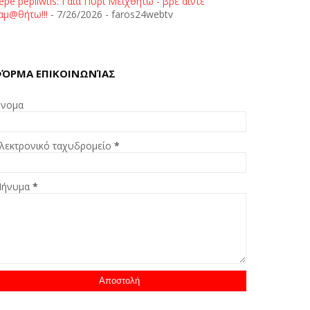
epe pepliwtis: Γαία Πυρί Μειχθήτω - βρε άιντε
αμ@θήτω!!!
- 7/26/2026
- faros24webtv
ΌΡΜΑ ΕΠΙΚΟΙΝΩΝΊΑΣ
νομα
λεκτρονικό ταχυδρομείο
*
ήνυμα
*