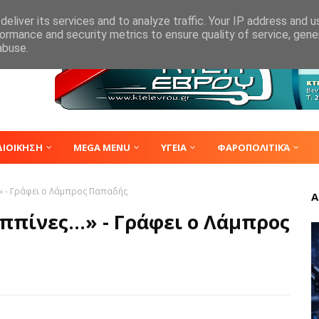
eliver its services and to analyze traffic. Your IP address and 
ormance and security metrics to ensure quality of service, gen
abuse.
ΔΙΟΙΚΗΣΗ
MEGA MENU
ΥΓΕΙΑ
ΦΑΡΟΠΟΛΙΤΙΚΆ
.» - Γράφει ο Λάμπρος Παπαδής
Α
πίνες...» - Γράφει ο Λάμπρος