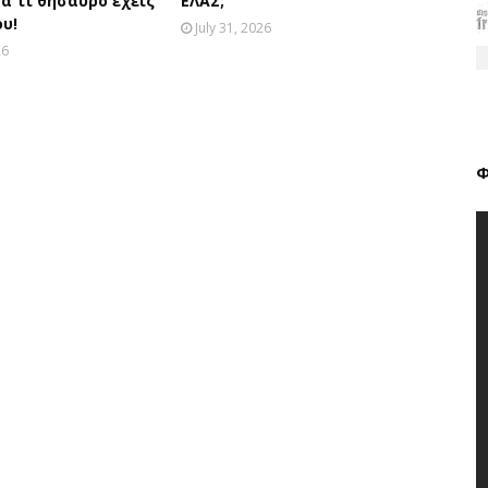
α τι θησαυρό έχεις
ΕΛΑΣ;
ου!
July 31, 2026
26
Φ