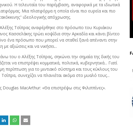
νικού. Η τελευταία του παρέμβαση, αναφορικά με τα ιδιωτικά
λατφόρμας. Μια πλατφόρμα η οποία είναι πιο ευρεία και πιο
κατακόκκινης'' ιδεολογικής απόχρωσης.
 Αλέξης Τσίπρας αναφέρθηκε στο πρόσωπο του Κυριάκου
νος Κασσελάκης τρώει κοψίδια στην Αρκαδία και κάνει βίντεο
μόνο ένα πρόσωπο που μπορεί να σταθεί ξανά απέναντι στην
με αξιώσεις και να νικήσει...
F
άνω του ο Αλέξης Τσίπρας, σηκώνει την σημαία της δικής του
εται να επιστρέψει κομματικά, πολιτικά, κυβερνητικά... Γιατί
μη περίπτωση για το μιντιακό σύστημα και τους κύκλους του
f
Τσίπρα, συνεχίζει να πλανιέται ακόμα στο μυαλό τους...
ός Douglas MacArthur: «Θα επιστρέψω στις Φιλιππίνες».