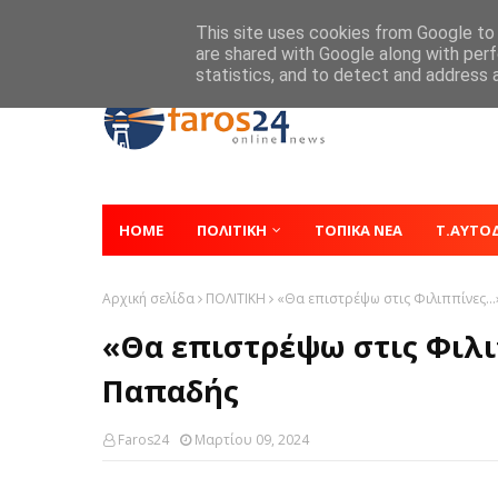
Home
About
Contact
This site uses cookies from Google to d
are shared with Google along with perf
statistics, and to detect and address 
HOME
ΠΟΛΙΤΙΚΗ
ΤΟΠΙΚΑ ΝΕΑ
Τ.ΑΥΤΟ
Αρχική σελίδα
ΠΟΛΙΤΙΚΗ
«Θα επιστρέψω στις Φιλιππίνες..
«Θα επιστρέψω στις Φιλιπ
Παπαδής
Faros24
Μαρτίου 09, 2024