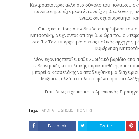
Κεντροαριστεράς αλλά στο σύνολο του πολιτικού σκη
πανεπιστήμια είχε μέσα έντονα ίχνη ιδεολογικής π
ενιαία και όχι απαραίτητα ''
Όπως και επίσης στην δημόσια παρέμβαση του ο
Μητσοτάκη, δείχνοντας ότι την ίδια ώρα που ο Στέφα
στο Tik Tok, υπάρχει μόνο ένας πολικός αρχηγός, 
κυβέρνηση Μητσοτάκη 
Πλέον έχοντας πετάξει κάθε Συριζαικό βαρίδιο από π
κυβερνητικής και πολιτικής παρακαταθήκης και ετοιμάζ
μπορεί ο Κασσελάκης να αποδείχθηκε μια διαχειρίσι
Μαξίμου, αλλά το πολιτικό φάντασμα του Αλέξη 
Γιατί όπως είχε πει και ο Αμερικανός Στρατηγ
Tags:
ΑΡΘΡΑ
ΕΙΔΗΣΕΙΣ
ΠΟΛΙΤΙΚΗ
Facebook
Twitter