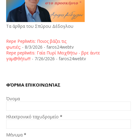
Τα άρθρα του Σπύρου Δέδογλου
Repe Pepliwtis: Ποιος βάζει τις
φωτιές;
- 8/3/2026
- faros24webtv
Repe pepliwtis: Γαία Πυρί Μειχθήτω - βρε άιντε
γαμ@θήτω!!!
- 7/26/2026
- faros24webtv
ΦΌΡΜΑ ΕΠΙΚΟΙΝΩΝΊΑΣ
Όνομα
Ηλεκτρονικό ταχυδρομείο
*
Μήνυμα
*