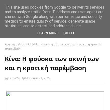
This site uses cookies from Google to deliver its services
and to analyze traffic. Your IP address and user-agent are
shared with Google along with performance and security
metrics to ensure quality of service, generate usage
statistics, and to detect and address abuse.
LEARN MORE
GOT IT
Αρχική σελίδα
ΑΡΘΡΑ
Κίνα: Η φούσκα των ακινήτων και η κρατική
παρέμβαση
Κίνα: Η φούσκα των ακινήτων
και η κρατική παρέμβαση
Faros24
Μαρτίου 21, 2024