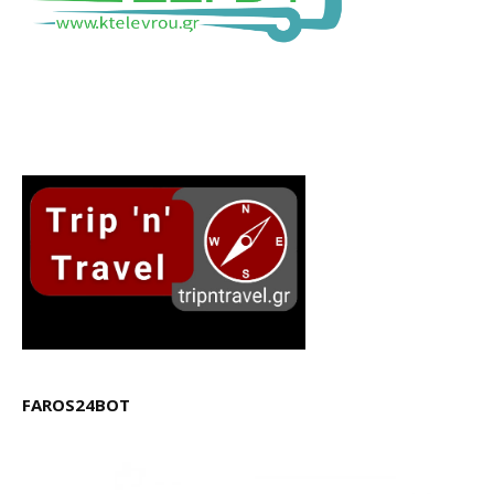
FAROS24BOT