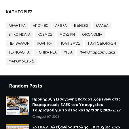
ΚΑΤΗΓΟΡΙΕΣ
ΑΘΛΗΤΙΚΑ
ΑΠΟΨΕΙΣ
ΑΡΘΡΑ
ΕΙΔΗΣΕΙΣ
ΕΛΛΑΔΑ
ΕΠΙΚΟΙΝΩΝΙΑ
ΚΟΣΜΟΣ
ΜΟΥΣΙΚΗ
ΟΙΚΟΝΟΜΙΑ
ΠΕΡΙΒΑΛΛΟΝ
ΠΟΛΙΤΙΚΗ
ΠΟΛΙΤΙΣΜΌΣ
Τ.ΑΥΤΟΔΙΟΙΚΗΣΗ
ΤΕΧΝΟΛΟΓΙΑ
ΤΟΠΙΚΑ ΝΕΑ
ΥΓΕΙΑ
ΦΑΡΟπαρασκηνιακά
ΦΑΡΟπολιτικά
Random Posts
Προκήρυξη Εισαγωγής Καταρτιζόμενων στις
Πειραματικές ΣΑΕΚ του Υπουργείου
Τουρισμού για το έτος κατάρτισης 2026-2027
August 07, 2026
2ο ΕΠΑ.Λ. Αλεξανδρούπολης: Επιτυχίες 2026