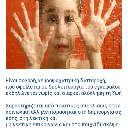
Είναι
σοβαρή, νευροψυχιατρική
διαταραχή,
που
οφείλεται
σε
δυσλειτουργία
του
εγκεφάλου,
εκδηλώνεται
νωρίς
και
διαρκεί
ολόκληρη
τη
ζωή
.
Χαρακτηρίζεται
από
ποιοτικές
αποκλίσεις
στην
κοινωνική
αλληλεπίδραση
και
στη
δημιουργία
σχ
έσης, στη
λεκτική
και
μη
λεκτική
επικοινωνία
και
στο
παιχνίδι-σκέψη-