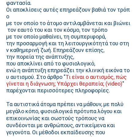
φαντασία.
Οι
αποκλίσεις
αυτές
επηρεάζουν
βαθιά
τον
τρόπ
ο
με
τον
οποίο
το
άτομο
αντιλαμβάνεται
και
βιώνει
τον
εαυτό
του
και
τον
κόσμο, τον
τρόπο
με
τον
οποίο μαθαίνει, τη
συμπεριφορά,
την
προσαρμογή
και
τη
λειτουργικότητά
του
στη
ν
καθημερινή
ζωή. Επηρεάζουν
επίσης,
την
πορεία
της
ανάπτυξης,
που
αποκλίνει
από
το
φυσιολογικό,
ενώ
η
ανάπτυξη
επηρεάζει
την
κλινική
εικόνα
το
υ
αυτισμού. Στο άρθρο "
Τι είναι ο αυτισμός, πώς
γίνεται η διάγνωση; Υπάρχει θεραπεία; (video)
"
παρέχονται
περισσότερες
πληροφορίες.
Τα αυτιστικά άτομα πρέπει να μάθουν, με πολύ
μεγάλο κόπο, φυσιολογικά πρότυπα λόγου και
επικοινωνίας και σωστούς τρόπους να
συνδέονται με ανθρώπους, αντικείμενα και
γεγονότα. Οι μέθοδοι εκπαίδευσης που