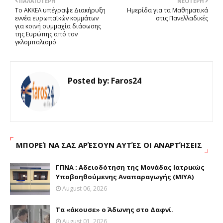
ΠΑΛΑΙΌΤΕΡΗ
ΝΕΌΤΕΡΗ
Το ΑΚΚΕΛ υπέγραψε Διακήρυξη
Ημερίδα για τα Μαθηματικά
εννέα ευρωπαϊκών κομμάτων
στις Πανελλαδικές
για κοινή συμμαχία διάσωσης
της Ευρώπης από τον
γκλομπαλισμό
Posted by:
Faros24
ΜΠΟΡΕΊ ΝΑ ΣΑΣ ΑΡΈΣΟΥΝ ΑΥΤΈΣ ΟΙ ΑΝΑΡΤΉΣΕΙΣ
ΓΠΝΑ : Aδειοδότηση της Μονάδας Ιατρικώς
Υποβοηθούμενης Αναπαραγωγής (ΜΙΥΑ)
August 06, 2026
Τα «άκουσε» ο Άδωνης στο Δαφνί.
August 01, 2026