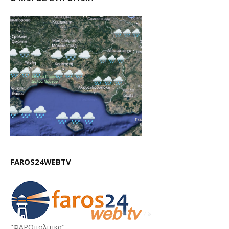
FAROS24WEBTV
"ΦΑΡΟπολιτικα"