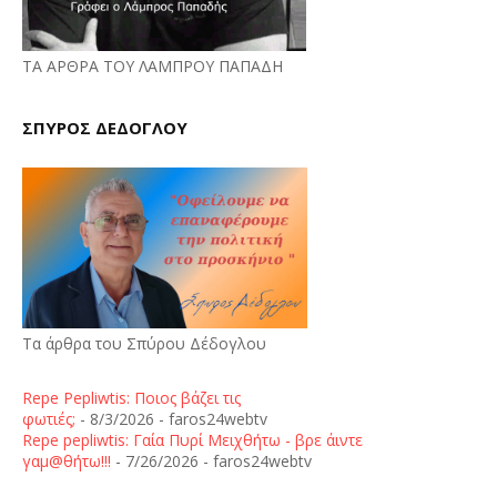
ΤΑ ΑΡΘΡΑ ΤΟΥ ΛΑΜΠΡΟΥ ΠΑΠΑΔΗ
ΣΠΥΡΟΣ ΔΕΔΟΓΛΟΥ
Τα άρθρα του Σπύρου Δέδογλου
Repe Pepliwtis: Ποιος βάζει τις
φωτιές;
- 8/3/2026
- faros24webtv
Repe pepliwtis: Γαία Πυρί Μειχθήτω - βρε άιντε
γαμ@θήτω!!!
- 7/26/2026
- faros24webtv