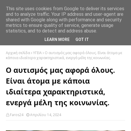
This site uses cookies from Google to deliver its services
and to analyze traffic. Your IP address and user-agent are
shared with Google along with performance and security
metrics to ensure quality of service, generate usage
statistics, and to detect and address abuse.
LEARN MORE
GOT IT
Αρχική σελίδα
ΥΓΕΙΑ
Ο αυτισμός μας αφορά όλους. Είναι άτομα με
κάποια ιδιαίτερα χαρακτηριστικά, ενεργά μέλη της κοινωνίας.
Ο αυτισμός μας αφορά όλους.
Είναι άτομα με κάποια
ιδιαίτερα χαρακτηριστικά,
ενεργά μέλη της κοινωνίας.
Faros24
Απριλίου 14, 2024