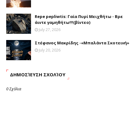
Repe pepliwtis: Γαία Πυρί Μειχθήτω - Βρε
άιντε γαμηθήτω!!!(βίντεο)
July 27, 2026
Στέφανος Μακρίδης -«Μπαλάντα Σκοτεινή»
July 20, 2026
ΔΗΜΟΣΊΕΥΣΗ ΣΧΟΛΊΟΥ
0 Σχόλια