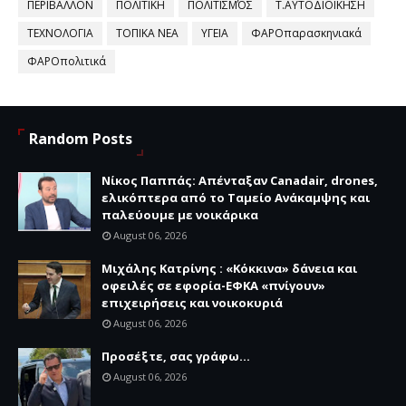
ΠΕΡΙΒΑΛΛΟΝ
ΠΟΛΙΤΙΚΗ
ΠΟΛΙΤΙΣΜΌΣ
Τ.ΑΥΤΟΔΙΟΙΚΗΣΗ
ΤΕΧΝΟΛΟΓΙΑ
ΤΟΠΙΚΑ ΝΕΑ
ΥΓΕΙΑ
ΦΑΡΟπαρασκηνιακά
ΦΑΡΟπολιτικά
Random Posts
Νίκος Παππάς: Απένταξαν Canadair, drones,
ελικόπτερα από το Ταμείο Ανάκαμψης και
παλεύουμε με νοικάρικα
August 06, 2026
Μιχάλης Κατρίνης : «Κόκκινα» δάνεια και
οφειλές σε εφορία-ΕΦΚΑ «πνίγουν»
επιχειρήσεις και νοικοκυριά
August 06, 2026
Προσέξτε, σας γράφω...
August 06, 2026