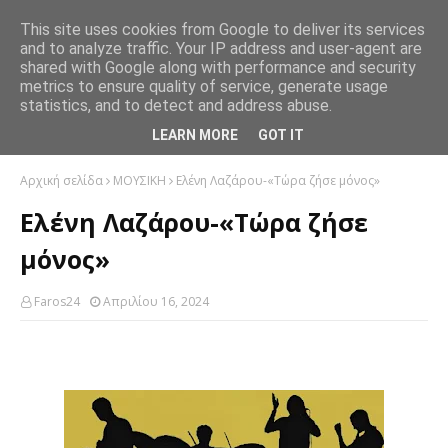
This site uses cookies from Google to deliver its services
and to analyze traffic. Your IP address and user-agent are
shared with Google along with performance and security
metrics to ensure quality of service, generate usage
statistics, and to detect and address abuse.
LEARN MORE
GOT IT
Αρχική σελίδα
ΜΟΥΣΙΚΗ
Ελένη Λαζάρου-«Τώρα ζήσε μόνος»
Ελένη Λαζάρου-«Τώρα ζήσε
μόνος»
Faros24
Απριλίου 16, 2024