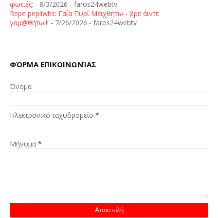
φωτιές;
- 8/3/2026
- faros24webtv
Repe pepliwtis: Γαία Πυρί Μειχθήτω - βρε άιντε
γαμ@θήτω!!!
- 7/26/2026
- faros24webtv
ΦΌΡΜΑ ΕΠΙΚΟΙΝΩΝΊΑΣ
Όνομα
Ηλεκτρονικό ταχυδρομείο
*
Μήνυμα
*