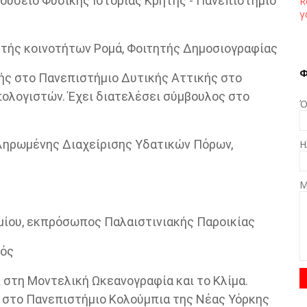
Μουσείο Φυσικής Ιστορίας Κρήτης - Πανεπιστήμιο
R
γ
τής κοινοτήτων Ρομά, Φοιτητής Δημοσιογραφίας
Φ
ής στο Πανεπιστήμιο Δυτικής Αττικής στο
ολογιστών. Έχει διατελέσει σύμβουλος στο
Ό
ληρωμένης Διαχείρισης Υδατικών Πόρων,
Η
Μ
μίου, εκπρόσωπος Παλαιστινιακής Παροικίας
κός
στη Μοντελική Ωκεανογραφία και το Κλίμα.
 στο Πανεπιστήμιο Κολούμπια της Νέας Υόρκης