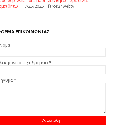
epe pepliwtis: Γαία Πυρί Μειχθήτω - βρε άιντε
αμ@θήτω!!!
- 7/26/2026
- faros24webtv
ΌΡΜΑ ΕΠΙΚΟΙΝΩΝΊΑΣ
νομα
λεκτρονικό ταχυδρομείο
*
ήνυμα
*