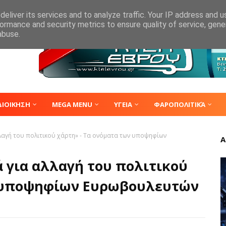
eliver its services and to analyze traffic. Your IP address and 
ormance and security metrics to ensure quality of service, gen
abuse.
ΔΙΟΙΚΗΣΗ
MEGA MENU
ΥΓΕΙΑ
ΦΑΡΟΠΟΛΙΤΙΚΆ
λαγή του πολιτικού χάρτη» - Τα ονόματα των υποψηφίων
Α
 για αλλαγή του πολιτικού
ν υποψηφίων Ευρωβουλευτών