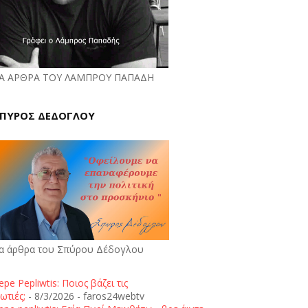
Α ΑΡΘΡΑ ΤΟΥ ΛΑΜΠΡΟΥ ΠΑΠΑΔΗ
ΠΥΡΟΣ ΔΕΔΟΓΛΟΥ
α άρθρα του Σπύρου Δέδογλου
epe Pepliwtis: Ποιος βάζει τις
ωτιές;
- 8/3/2026
- faros24webtv