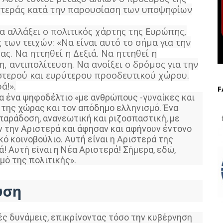
στεράς κατά την παρουσίαση των υποψηφίων
α αλλάξει ο πολιτικός χάρτης της Ευρώπης,
των τειχών: «Να είναι αυτό το σήμα για την
ς. Να ηττηθεί η Δεξιά. Να ηττηθεί η
, αντιπολίτευση. Να ανοίξει ο δρόμος για την
στερού και ευρύτερου προοδευτικού χώρου.
ά!».
F
α ένα ψηφοδέλτιο «με ανθρώπους -γυναίκες και
 της χώρας και τον απόδημο ελληνισμό. Ένα
παράδοση, ανανεωτική και ριζοσπαστική, με
f
ν την Αριστερά και άφησαν και αφήνουν έντονο
ό κοινοβούλιο. Αυτή είναι η Αριστερά της
ά! Αυτή είναι η Νέα Αριστερά! Σήμερα, εδώ,
μό της πολιτικής».
υση
κές δυνάμεις, επικρίνοντας τόσο την κυβέρνηση