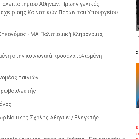
Πανεπιστημίου Αθηνών. Πρώην γενικός
ιαχείρισης Κοινοτικών Πόρων του Υπουργείου
θηκονόμος - MA Πολιτισμική Κληρονομιά,
Τ
Σ
ένη στην κοινωνικά προσανατολισμένη
νομέας ταινιών
ευρωβουλευτής
λόγος
Τ
ωρ Νομικής Σχολής Αθηνών / Ελεγκτής
R
φ