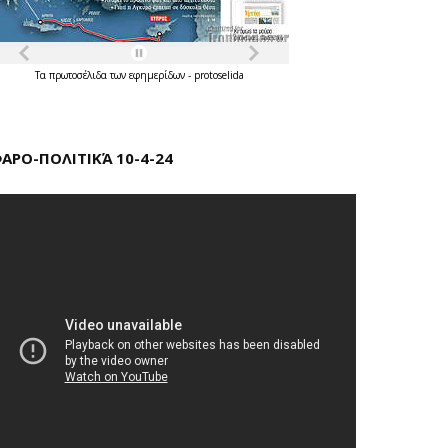
Τα
πρωτοσέλιδα
των
εφημερίδων
-
protoselida
ΑΡΟ-ΠΟΛΙΤΙΚΆ 10-4-24