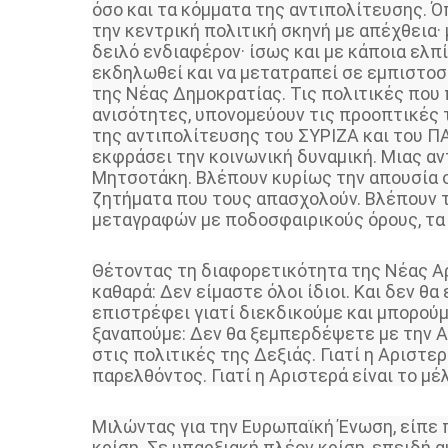
όσο και τα κόμματα της αντιπολίτευσης. Ό
την κεντρική πολιτική σκηνή με απέχθεια·
δειλό ενδιαφέρον· ίσως και με κάποια ελ
εκδηλωθεί και να μετατραπεί σε εμπιστοσύ
της Νέας Δημοκρατίας. Τις πολιτικές που 
ανισότητες, υπονομεύουν τις προοπτικές 
της αντιπολίτευσης του ΣΥΡΙΖΑ και του Π
εκφράσει την κοινωνική δυναμική. Μιας αν
Μητσοτάκη. Βλέπουν κυρίως την απουσία ο
ζητήματα που τους απασχολούν. Βλέπουν τα
μεταγραφών με ποδοσφαιρικούς όρους, τα 
Θέτοντας τη διαφορετικότητα της Νέας Αρ
καθαρά: Δεν είμαστε όλοι ίδιοι. Και δεν θα
επιστρέφει γιατί διεκδικούμε και μπορούμ
ξαναπούμε: Δεν θα ξεμπερδέψετε με την Αρ
στις πολιτικές της Δεξιάς. Γιατί η Αριστε
παρελθόντος. Γιατί η Αριστερά είναι το μέλ
Μιλώντας για την Ευρωπαϊκή Ένωση, είπε π
κρίση. Σε υπαρξιακή πλέον κρίση, επειδή α