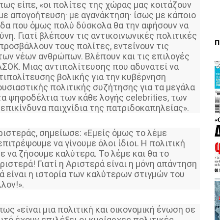
πως είπε, «οι πολίτες της χώρας μας κοιτάζουν
 με απογοήτευση· με αγανάκτηση· ίσως με κάποιο
πίδα που όμως πολύ δύσκολα θα την αφήσουν να
νη. Γιατί βλέπουν τις αντικοινωνικές πολιτικές
Π
προσβάλλουν τους πολίτες, εντείνουν τις
των νέων ανθρώπων. Βλέπουν και τις επιλογές
ΑΣΟΚ. Μιας αντιπολίτευσης που αδυνατεί να
τιπολίτευσης βολικής για την κυβέρνηση
υσιαστικής πολιτικής συζήτησης για τα μεγάλα
 ψηφοδέλτια των κάθε λογής celebrities, των
επικίνδυνα παιχνίδια της πατριδοκαπηλείας».
ιστεράς, σημείωσε: «Εμείς όμως το λέμε
 επιτρέψουμε να γίνουμε όλοι ίδιοι. Η πολιτική
ε να ζήσουμε καλύτερα. Το λέμε και θα το
ιστερά! Γιατί η Αριστερά είναι η μόνη απάντηση
ρά είναι η ιστορία των καλύτερων στιγμών του
λον!».
ως «είναι μια πολιτική και οικονομική ένωση σε
υτό έχουν επιλέξει οι κυρίαρχες πολιτικές