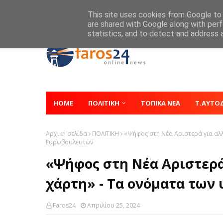
Home
About
Contact
This site uses cookies from Google to d
are shared with Google along with perf
statistics, and to detect and address 
HOME
ΠΟΛΙΤΙΚΗ
ΤΟΠΙΚΑ ΝΕΑ
Τ.ΑΥΤΟ
Αρχική σελίδα
ΠΟΛΙΤΙΚΗ
«Ψήφος στη Νέα Αριστερά για αλ
Ευρωβουλευτών
«Ψήφος στη Νέα Αριστερά
χάρτη» - Τα ονόματα τω
Faros24
Απριλίου 25, 2024