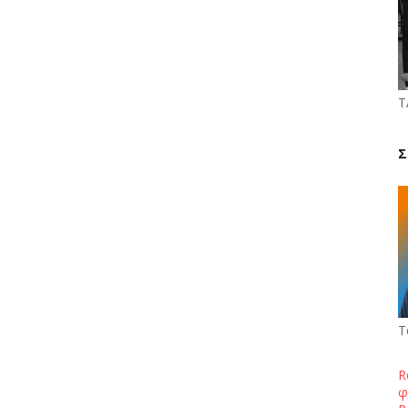
Τ
Σ
Τ
R
φ