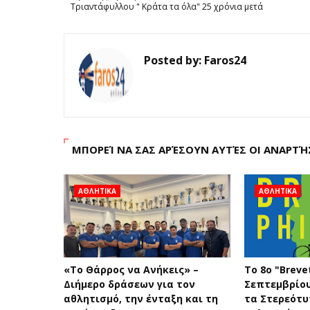
Τριαντάφυλλου " Κράτα τα όλα" 25 χρόνια μετά
Posted by:
Faros24
ΜΠΟΡΕΊ ΝΑ ΣΑΣ ΑΡΈΣΟΥΝ ΑΥΤΈΣ ΟΙ ΑΝΑΡΤΉ
ΑΘΛΗΤΙΚΑ
ΑΘΛΗΤΙΚΑ
«Το Θάρρος να Ανήκεις» –
Το 8ο "Brevet
Διήμερο δράσεων για τον
Σεπτεμβρίο
αθλητισμό, την ένταξη και τη
τα Στερεότ