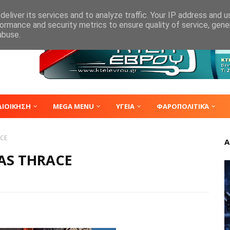
eliver its services and to analyze traffic. Your IP address and 
ormance and security metrics to ensure quality of service, gen
abuse.
ΔΙΟΙΚΗΣΗ
MEGA MENU
ΥΓΕΙΑ
ΦΑΡΟΠΟΛΙΤΙΚΆ
ACE
Α
AS THRACE