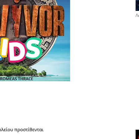
Λ
ολείου προστίθενται