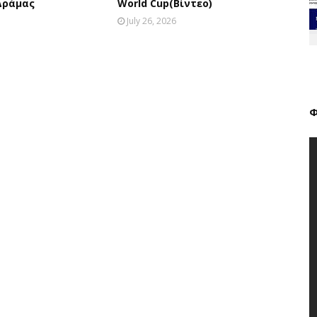
Δράμας
World Cup(Βίντεο)
July 26, 2026
Φ