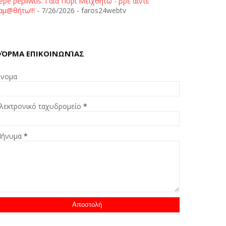
epe pepliwtis: Γαία Πυρί Μειχθήτω - βρε άιντε
αμ@θήτω!!!
- 7/26/2026
- faros24webtv
ΌΡΜΑ ΕΠΙΚΟΙΝΩΝΊΑΣ
νομα
λεκτρονικό ταχυδρομείο
*
ήνυμα
*