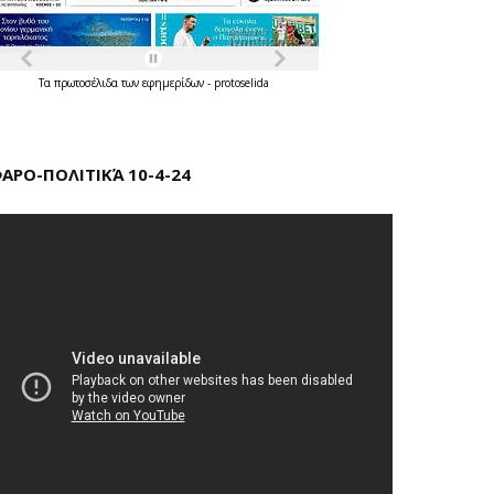
Τα
πρωτοσέλιδα
των
εφημερίδων
-
protoselida
ΑΡΟ-ΠΟΛΙΤΙΚΆ 10-4-24