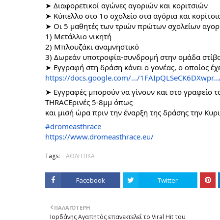
➤ Διαφορετικοί αγώνες αγοριών και κοριτσιών
➤ Κύπελλο στο 1ο σχολείο στα αγόρια και κορίτσι
➤ Οι 5 μαθητές των τριών πρώτων σχολείων αγορι
1) Μετάλλιο νικητή
2) Μπλουζάκι αναμνηστικό
3) Δωρεάν υποτροφία-συνδρομή στην ομάδα στίβου
➤ Εγγραφή στη δράση κάνει ο γονέας, ο οποίος έχ
https://docs.google.com/.../
1FAIpQLSeCK6DXwpr...
➤ Εγγραφές μπορούν να γίνουν και στο γραφείο
THRACEρινές 5-8μμ όπως
και μισή ώρα πριν την έναρξη της δράσης την Κυρ
#dromeasthrace
https://www.dromeasthrace.eu/
Tags:
ΑΘΛΗΤΙΚΑ
Facebook
Twitter
ΠΑΛΑΙΌΤΕΡΗ
Ιορδάνης Αγαπητός επανεκτελεί το Viral Hit του