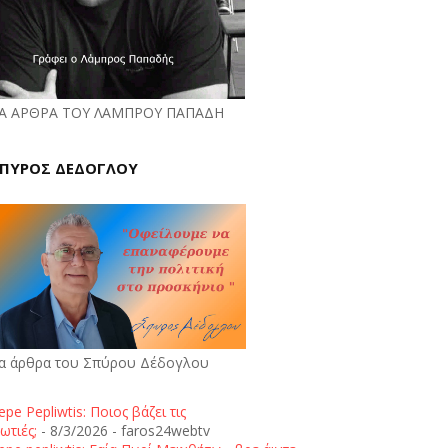
Α ΑΡΘΡΑ ΤΟΥ ΛΑΜΠΡΟΥ ΠΑΠΑΔΗ
ΠΥΡΟΣ ΔΕΔΟΓΛΟΥ
α άρθρα του Σπύρου Δέδογλου
epe Pepliwtis: Ποιος βάζει τις
ωτιές;
- 8/3/2026
- faros24webtv