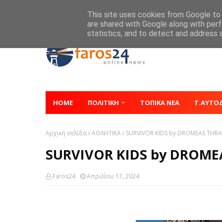
Home
About
Contact
This site uses cookies from Google to d
are shared with Google along with perf
statistics, and to detect and address 
HOME
ΠΟΛΙΤΙΚΗ
ΤΟΠΙΚΑ ΝΕΑ
Τ.ΑΥΤΟ
Αρχική σελίδα
ΑΘΛΗΤΙΚΑ
SURVIVOR KIDS by DROMEAS THR
SURVIVOR KIDS by DROME
Faros24
Απριλίου 17, 2024