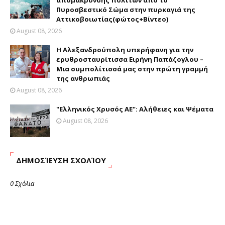
απομάκρυνσης πολιτών από το
Πυροσβεστικό Σώμα στην πυρκαγιά της
Αττικοβοιωτίας(φώτος+Βίντεο)
August 08, 2026
Η Αλεξανδρούπολη υπερήφανη για την
ερυθροσταυρίτισσα Ειρήνη Παπάζογλου –
Μια συμπολίτισσά μας στην πρώτη γραμμή
της ανθρωπιάς
August 08, 2026
"Ελληνικός Χρυσός ΑΕ": Αλήθειες και Ψέματα
August 08, 2026
ΔΗΜΟΣΊΕΥΣΗ ΣΧΟΛΊΟΥ
0 Σχόλια