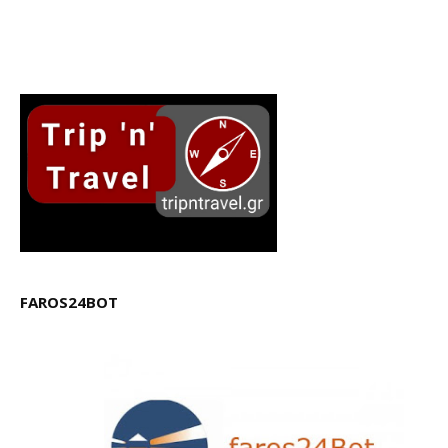
FAROS24BOT