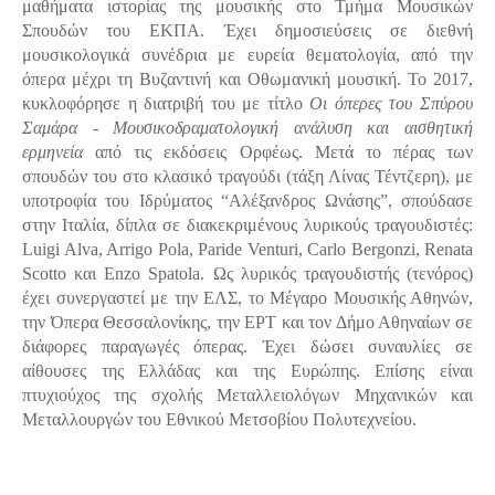
μαθήματα ιστορίας της μουσικής στο Τμήμα Μουσικών
Σπουδών του ΕΚΠΑ. Έχει δημοσιεύσεις σε διεθνή
μουσικολογικά συνέδρια με ευρεία θεματολογία, από την
όπερα μέχρι τη Βυζαντινή και Οθωμανική μουσική. Το 2017,
κυκλοφόρησε η διατριβή του με τίτλο
Οι όπερες του Σπύρου
Σαμάρα - Μουσικοδραματολογική ανάλυση και αισθητική
ερμηνεία
από τις εκδόσεις Ορφέως. Μετά το πέρας των
σπουδών του στο κλασικό τραγούδι (τάξη Λίνας Τέντζερη), με
υποτροφία του Ιδρύματος “Αλέξανδρος Ωνάσης”, σπούδασε
στην Ιταλία, δίπλα σε διακεκριμένους λυρικούς τραγουδιστές:
Luigi Alva, Arrigo Pola, Paride Venturi, Carlo Bergonzi, Renata
Scotto και Enzo Spatola. Ως λυρικός τραγουδιστής (τενόρος)
έχει συνεργαστεί με την ΕΛΣ, το Μέγαρο Μουσικής Αθηνών,
την Όπερα Θεσσαλονίκης, την ΕΡΤ και τον Δήμο Αθηναίων σε
διάφορες παραγωγές όπερας. Έχει δώσει συναυλίες σε
αίθουσες της Ελλάδας και της Ευρώπης. Επίσης είναι
πτυχιούχος της σχολής Μεταλλειολόγων Μηχανικών και
Μεταλλουργών του Εθνικού Μετσοβίου Πολυτεχνείου.