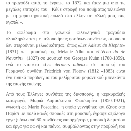
το τραγούδι αυτό, το έγραψε το 1872 και ήταν μια από τις
μεγάλες επιτυχίες του. Κάθε στροφή του ποιήματος τελειώνει
με τη χαρακτηριστική επωδό στα ελληνικά: «Ζωή μου, σας
αγαπώ!».
Το αφιέρωμα στα γαλλικά φιλελληνικά τραγούδια
ολοκληρώνεται με μελοποιήσεις ησσόνων συνθετών, οι οποίοι
δεν στερούνται μελωδικότητας, όπως
«Les Adieux du Klephte»
(1831)
σε
μουσική της Mélanie Allut και
«L΄écho du de
Navarin»
(1827) σε μουσική του Georges Kuhn (1780-1859),
ενώ το ντουέτο «
Les derniers adieux»
σε μουσική του
Γερμανού συνθέτη Friedrich von Flotow (1812 –1883) είναι
ένα τυπικό παράδειγμα του μελίρρυτου ρομαντικού μπελκάντο
της εποχής εκείνης.
Από τους Έλληνες συνθέτες της διασποράς, η κερκυραϊκής
καταγωγής Μαριώ Δαμασκηνού Φωσκαρίνα (1850-1921),
γνωστή ως Mario Foscarina, η οποία γεννήθηκε και έζησε στο
Παρίσι με πολύ καλές σπουδές στη μουσική, έγραψε αξιόλογα
έργα (πάνω από 60 συνθέσεις για ορχήστρα, μουσική δωματίου
και έργα για φωνή και πιάνο), συμβάλλοντας στην προβολή του