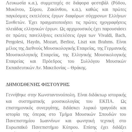
Λευκωσία κ.α.), συμμετοχές σε διάφορα φεστιβάλ (Ρόδου,
Μυκόνου, Σύρου, Ζακύνθου, κ.α.), καθώς και πρώτες
παγκόσμιες εκτελέσεις έργων διαφόρων σύγχρονων Ελλήνων
Συνθετών. Έχει πραγματοποιήσει τις πρώτες ηχογραφήσεις
πλειάδας ελληνικών έργων. Ως αρχιμουσικός έχει παρουσιάσει
σε πρώτες πανελλήνιες εκτελέσεις έργα των Vivaldi, Bach,
Pergolesi, Haydn, Mozart, Berlioz, Liszt και Brahms. Είναι
μέλος της Διεθνούς Μουσικολογικής Εταιρείας, της Γερμανικής
Μουσικολογικής Εταιρείας, της Ελληνικής Μουσικολογικής
Εταιρείας και Πρόεδρος του Συλλόγου Μουσικών
Εκπαιδευτικών Αν. Μακεδονίας – Θράκης.
ΔΗΜΟΣΘΕΝΗΣ ΦΙΣΤΟΥΡΗΣ
Γεννήθηκε στην Κωνσταντινούπολη. Είναι διδάκτωρ ιστορικής
και συστηματικής μουσικολογίας του ΕΚΠΑ. Ως
επιστημονικός συνεργάτης, διδάσκει λυρικό τραγούδι και
ιστορία της όπερας στο Τμήμα Μουσικών Σπουδών του
Πανεπιστημίου Ιωαννίνων και φωνητική τεχνική στο
Ευρωπαϊκό Πανεπιστήμιο Κύπρου. Επίσης έχει διδάξει