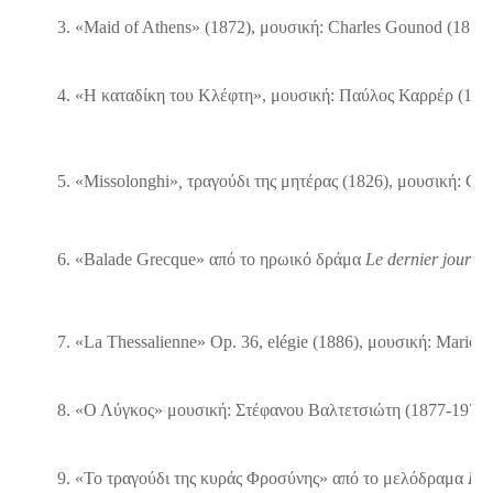
«Maid of Athens» (1872), μουσική: Charles Gounod (1818
«Η καταδίκη του Κλέφτη», μουσική: Παύλος Καρρέρ (1829
«Μissolonghi»
, 
τραγούδι της μητέρας (1826), μουσική: Ch
«Balade Grecque» από το ηρωικό δράμα 
Le dernier jour d
«La Thessalienne» Op. 36, elégie (1886), μουσική: Mario 
«Ο Λύγκος» μουσική: Στέφανου Βαλτετσιώτη (1877-1975) 
«Το τραγούδι της κυράς Φροσύνης» από το μελόδραμα 
Η 