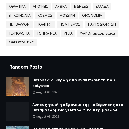
ΑΘΛΗΤΙΚΑ
ΑΠΟΨΕΙΣ
ΑΡΘΡΑ
ΕΙΔΗΣΕΙΣ
ΕΛΛΑΔΑ
ΕΠΙΚΟΙΝΩΝΙΑ
ΚΟΣΜΟΣ
ΜΟΥΣΙΚΗ
ΟΙΚΟΝΟΜΙΑ
ΠΕΡΙΒΑΛΛΟΝ
ΠΟΛΙΤΙΚΗ
ΠΟΛΙΤΙΣΜΌΣ
Τ.ΑΥΤΟΔΙΟΙΚΗΣΗ
ΤΕΧΝΟΛΟΓΙΑ
ΤΟΠΙΚΑ ΝΕΑ
ΥΓΕΙΑ
ΦΑΡΟπαρασκηνιακά
ΦΑΡΟπολιτικά
Random Posts
Πετρέλαιο: Κέρδη από έναν πλανήτη που
καίγεται
August 08, 2026
Ανησυχητική η αδράνεια της κυβέρνησης στο
μεταβαλλόμενο γεωπολιτικό περιβάλλον
August 08, 2026