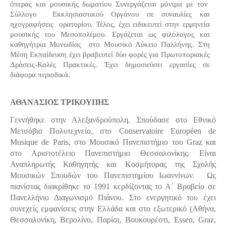
όπερας και μουσικής δωματίου Συνεργάζεται μόνιμα με τον
Σύλλογο Εκκλησιαστικού Οργάνου σε συναυλίες και
ηχογραφήσεις ορατορίου. Τέλος, έχει ειδικευτεί στην ερμηνεία
μουσικής του Μεσοπολέμου. Εργάζεται ως φιλόλογος και
καθηγήτρια Μονωδίας στο Μουσικό Λύκειο Παλλήνης. Στη
Μέση Εκπαίδευση έχει βραβευτεί δύο φορές για Πρωτοποριακές
Δράσεις-Καλές Πρακτικές. Έχει δημοσιεύσει εργασίες σε
διάφορα περιοδικά.
ΑΘΑΝΑΣΙΟΣ ΤΡΙΚΟΥΠΗΣ
Γεννήθηκε στην Αλεξανδρούπολη. Σπούδασε στο Εθνικό
Μετσόβιο Πολυτεχνείο, στο Conservatoire Européen de
Musique de Paris, στο Μουσικό Πανεπιστήμιο του Graz και
στο Αριστοτέλειο Πανεπιστήμιο Θεσσαλονίκης. Είναι
Αναπληρωτής Καθηγητής και Κοσμήτορας της Σχολής
Μουσικών Σπουδών του Πανεπιστημίου Ιωαννίνων. Ως
πιανίστας διακρίθηκε το 1991 κερδίζοντας το Α΄ Βραβείο σε
Πανελλήνιο Διαγωνισμό Πιάνου. Στο ενεργητικό του έχει
συνεχείς εμφανίσεις στην Ελλάδα και στο εξωτερικό (Αθήνα,
Θεσσαλονίκη, Βερολίνο, Παρίσι, Βουκουρέστι, Essen, Graz,