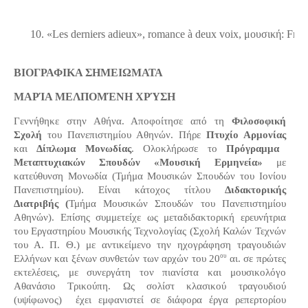
«Les derniers adieux», romance à deux voix, μουσική: Fr
ΒΙΟΓΡΑΦΙΚΑ ΣΗΜΕΙΩΜΑΤΑ
ΜΑΡΊΑ ΜΕΛΠΟΜΈΝΗ ΧΡΎΣΗ
Γεννήθηκε στην Αθήνα. Αποφοίτησε από τη
Φιλοσοφική
Σχολή
του Πανεπιστημίου Αθηνών. Πήρε
Πτυχίο Αρμονίας
και
Δίπλωμα Μονωδίας
. Ολοκλήρωσε το
Πρόγραμμα
Μεταπτυχιακών Σπουδών «Μουσική Ερμηνεία»
με
κατεύθυνση Μονωδία (Τμήμα Μουσικών Σπουδών του Ιονίου
Πανεπιστημίου). Είναι κάτοχος τίτλου
Διδακτορικής
Διατριβής (
Τμήμα Μουσικών Σπουδών του Πανεπιστημίου
Αθηνών). Επίσης συμμετείχε ως μεταδιδακτορική ερευνήτρια
του Εργαστηρίου Μουσικής Τεχνολογίας (Σχολή Καλών Τεχνών
του Α. Π. Θ.) με αντικείμενο την ηχογράφηση τραγουδιών
ου
Ελλήνων και ξένων συνθετών των αρχών του 20
αι. σε πρώτες
εκτελέσεις, με συνεργάτη τον πιανίστα και μουσικολόγο
Αθανάσιο Τρικούπη. Ως σολίστ κλασικού τραγουδιού
(υψίφωνος) έχει εμφανιστεί σε διάφορα έργα ρεπερτορίου