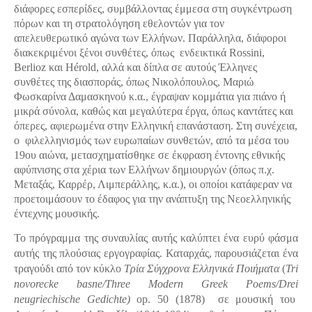
διάφορες εσπερίδες, συμβάλλοντας έμμεσα στη συγκέντρωση
πόρων και τη στρατολόγηση εθελοντών για τον
απελευθερωτικό αγώνα των Ελλήνων. Παράλληλα, διάφοροι
διακεκριμένοι ξένοι συνθέτες, όπως ενδεικτικά Rossini,
Berlioz και Hérold, αλλά και δίπλα σε αυτούς Έλληνες
συνθέτες της διασποράς, όπως Νικολόπουλος, Μαριώ
Φωσκαρίνα Δαμασκηνού κ.α., έγραψαν κομμάτια για πιάνο ή
μικρά σύνολα, καθώς και μεγαλύτερα έργα, όπως καντάτες και
όπερες, αφιερωμένα στην Ελληνική επανάσταση. Στη συνέχεια,
ο φιλελληνισμός των ευρωπαίων συνθετών, από τα μέσα του
19ου αιώνα, μετασχηματίσθηκε σε έκφραση έντονης εθνικής
αφύπνισης στα χέρια των Ελλήνων δημιουργών (όπως π.χ.
Μεταξάς, Καρρέρ, Λιμπεράλλης, κ.α.), οι οποίοι κατάφεραν να
προετοιμάσουν το έδαφος για την ανάπτυξη της Νεοελληνικής
έντεχνης μουσικής.
Το πρόγραμμα της συναυλίας αυτής καλύπτει ένα ευρύ φάσμα
αυτής της πλούσιας εργογραφίας. Καταρχάς, παρουσιάζεται ένα
τραγούδι από τον κύκλο
Τρία Σύγχρονα Ελληνικά Ποιήματα
(
Tri
novorecke basne/Three Modern Greek Poems/Drei
neugriechische Gedichte)
op. 50 (1878)
σε μουσική του