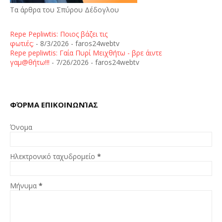
Τα άρθρα του Σπύρου Δέδογλου
Repe Pepliwtis: Ποιος βάζει τις
φωτιές;
- 8/3/2026
- faros24webtv
Repe pepliwtis: Γαία Πυρί Μειχθήτω - βρε άιντε
γαμ@θήτω!!!
- 7/26/2026
- faros24webtv
ΦΌΡΜΑ ΕΠΙΚΟΙΝΩΝΊΑΣ
Όνομα
Ηλεκτρονικό ταχυδρομείο
*
Μήνυμα
*