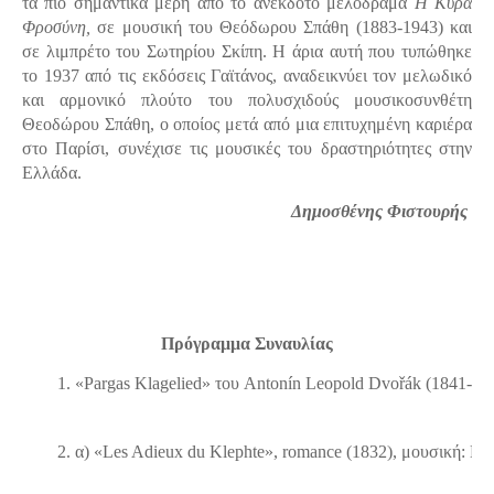
τα πιο σημαντικά μέρη από το ανέκδοτο μελόδραμα
Η Κυρά
Φροσύνη,
σε μουσική του Θεόδωρου Σπάθη (1883-1943) και
σε λιμπρέτο του Σωτηρίου Σκίπη. Η άρια αυτή που τυπώθηκε
το 1937 από τις εκδόσεις Γαϊτάνος, αναδεικνύει τον μελωδικό
και αρμονικό πλούτο του πολυσχιδούς μουσικοσυνθέτη
Θεοδώρου Σπάθη, ο οποίος μετά από μια επιτυχημένη καριέρα
στο Παρίσι, συνέχισε τις μουσικές του δραστηριότητες στην
Ελλάδα.
Δημοσθένης Φιστουρής
Πρόγραμμα Συναυλίας
«Pargas Klagelied» του Antonín Leopold Dvořák (1841-19
α) «Les Adieux du Klephte», romance (1832), μουσική: Mé