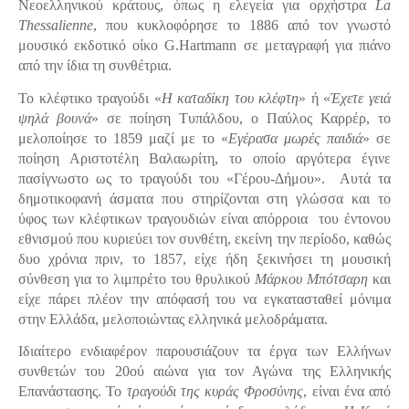
Νεοελληνικού κράτους, όπως η ελεγεία για ορχήστρα
La
Thessalienne
, που κυκλοφόρησε το 1886 από τον γνωστό
μουσικό εκδοτικό οίκο G.Hartmann σε μεταγραφή για πιάνο
από την ίδια τη συνθέτρια.
Το κλέφτικο τραγούδι «
Η καταδίκη του κλέφτη
» ή «
Έχετε γειά
ψηλά βουνά
» σε ποίηση Τυπάλδου, ο Παύλος Καρρέρ, το
μελοποίησε το 1859 μαζί με το «
Εγέρασα μωρές παιδιά
» σε
ποίηση Αριστοτέλη Βαλαωρίτη, το οποίο αργότερα έγινε
πασίγνωστο ως το τραγούδι του «Γέρου-Δήμου». Αυτά τα
δημοτικοφανή άσματα που στηρίζονται στη γλώσσα και το
ύφος των κλέφτικων τραγουδιών είναι απόρροια του έντονου
εθνισμού που κυριεύει τον συνθέτη, εκείνη την περίοδο, καθώς
δυο χρόνια πριν, το 1857, είχε ήδη ξεκινήσει τη μουσική
σύνθεση για το λιμπρέτο του θρυλικού
Μάρκου Μπότσαρη
και
είχε πάρει πλέον την απόφασή του να εγκατασταθεί μόνιμα
στην Ελλάδα, μελοποιώντας ελληνικά μελοδράματα.
Ιδιαίτερο ενδιαφέρον παρουσιάζουν τα έργα των Ελλήνων
συνθετών του 20ού αιώνα για τον Αγώνα της Ελληνικής
Επανάστασης. Το
τραγούδι της κυράς Φροσύνης
, είναι ένα από