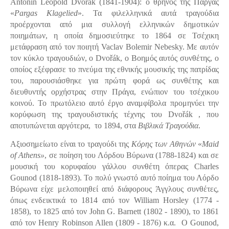
Antonín Leopold Dvořák (1841-1904): ο θρήνος της Πάργας
«
Pargas Klagelied
». Τα φιλελληνικά αυτά τραγούδια
προέρχονται από μια συλλογή ελληνικών δημοτικών
ποιημάτων, η οποία δημοσιεύτηκε το 1864 σε Τσέχικη
μετάφραση από τον ποιητή Vaclav Bolemir Nebesky. Με αυτόν
τον κύκλο τραγουδιών, ο Dvořák, ο Βοημός αυτός συνθέτης, ο
οποίος εξέφρασε το πνεύμα της εθνικής μουσικής της πατρίδας
του, παρουσιάσθηκε για πρώτη φορά ως συνθέτης και
διευθυντής ορχήστρας στην Πράγα, ενώπιον του τσέχικου
κοινού. Το πρωτόλειο αυτό έργο αναμφίβολα προμηνύει την
κορύφωση της τραγουδιστικής τέχνης του Dvořák , που
αποτυπώνεται αργότερα, το 1894, στα
Βιβλικά Τραγούδια
.
Αξιοσημείωτο είναι το τραγούδι της
Κόρης των Αθηνών
«
Maid
of Athens»
, σε ποίηση του Λόρδου Βύρωνα (1788-1824) και σε
μουσική του κορυφαίου γάλλου συνθέτη όπερας Charles
Gounod (1818-1893). Το πολύ γνωστό αυτό ποίημα του Λόρδο
Βύρωνα είχε μελοποιηθεί από διάφορους Άγγλους συνθέτες,
όπως ενδεικτικά το 1814 από τον William Horsley (1774 -
1858), το 1825 από τον John G. Barnett (1802 - 1890), το 1861
από τον Henry Robinson Allen (1809 - 1876) κ.α. Ο Gounod,