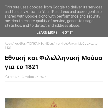
This site uses cookies from Google to deliver its services
and to analyze traffic. Your IP address and user-agent are
shared with Google along with performance and security
metrics to ensure quality of service, generate usage
statistics, and to detect and address abuse.
LEARN MORE
GOT IT
Αρχική σελίδα
ΤΟΠΙΚΑ ΝΕΑ
Εθνική και Φιλελληνική Μούσα για το
1821
Εθνική και Φιλελληνική Μούσα
για το 1821
Faros24
Μαΐου 08, 2024