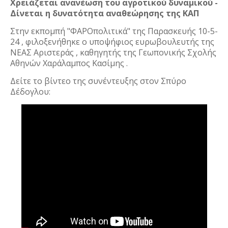
Χρειάζεται ανανέωση του αγροτικού δυναμικού -
Δίνεται η δυνατότητα αναθεώρησης της ΚΑΠ
Στην εκπομπή "ΦΑΡΟπολιτικά" της Παρασκευής 10-5-
24 , φιλοξενήθηκε ο υποψήφιος ευρωβουλευτής της
ΝΕΑΣ Αριστεράς , καθηγητής της Γεωπονικής Σχολής
Αθηνών Χαράλαμπος Κασίμης .
Δείτε το βίντεο της συνέντευξης στον Σπύρο
Δέδογλου: