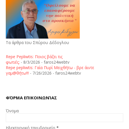
Τα άρθρα του Σπύρου Δέδογλου
Repe Pepliwtis: Ποιος βάζει τις
φωτιές;
- 8/3/2026
- faros24webtv
Repe pepliwtis: Γαία Πυρί Μειχθήτω - βρε άιντε
γαμ@θήτω!!!
- 7/26/2026
- faros24webtv
ΦΌΡΜΑ ΕΠΙΚΟΙΝΩΝΊΑΣ
Όνομα
Ηλεκτρονικό ταχυδρομείο
*