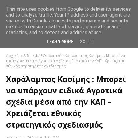
This site uses cookies from Google to deliver its services
and to analyze traffic. Your IP address and user-agent are
shared with Google along with performance and security
metrics to ensure quality of service, generate usage
statistics, and to detect and address abuse.
LEARN MORE
GOT IT
Αρχική σελίδα
ΦΑΡΟπολιτικά
Χαράλαμπος Κασίμης : Μπορεί να
υπάρχουν ειδικά Αγροτικά σχέδια μέσα από την ΚΑΠ - Χρειάζεται
εθνικός στρατηγικός σχεδιασμός
Χαράλαμπος Κασίμης : Μπορεί
να υπάρχουν ειδικά Αγροτικά
σχέδια μέσα από την ΚΑΠ -
Χρειάζεται εθνικός
στρατηγικός σχεδιασμός
Faros24
Μαΐου 10, 2024