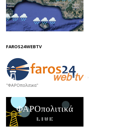
FAROS24WEBTV
"ΦΑΡΟπολιτικα"