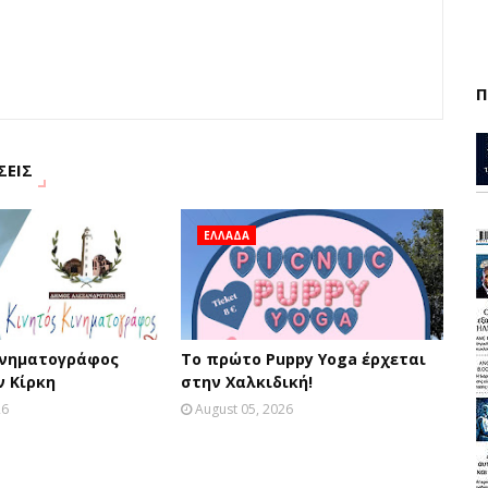
Π
ΣΕΙΣ
ΕΛΛΑΔΑ
ινηματογράφος
Το πρώτο Puppy Yoga έρχεται
ν Κίρκη
στην Χαλκιδική!
26
August 05, 2026