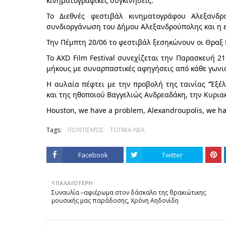
κινηματογραφικές συγκινήσεις.
Το Διεθνές φεστιβάλ κινηματογράφου Αλεξανδ
συνδιοργάνωση του Δήμου Αλεξανδρούπολης και η ε
Την Πέμπτη 20/06 το φεστιβάλ ξεσηκώνουν οι Θραξ Π
Το AXD Film Festival συνεχίζεται την Παρασκευή 2
μήκους με συναρπαστικές αφηγήσεις από κάθε γωνι
Η αυλαία πέφτει με την προβολή της ταινίας ‘’Έξέ
και της ηθοποιού Βαγγελιώς Ανδρεαδάκη, την Κυριακ
Houston, we have a problem, Alexandroupolis, we hav
Tags:
ΠΟΛΙΤΙΣΜΌΣ
ΤΟΠΙΚΑ ΝΕΑ
Facebook
Twitter
ΠΑΛΑΙΌΤΕΡΗ
Συναυλία –αφιέρωμα στον δάσκαλο της θρακιώτικης
μουσικής μας παράδοσης, Χρόνη Αηδονίδη