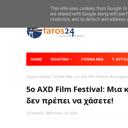
Home
About
Contact
This site uses cookies from Google to d
are shared with Google along with perf
statistics, and to detect and address 
HOME
ΠΟΛΙΤΙΚΗ
ΤΟΠΙΚΑ ΝΕΑ
Τ.ΑΥΤΟ
Αρχική σελίδα
ΤΟΠΙΚΑ ΝΕΑ
5ο AXD Film Festival: Μια κινη
5ο AXD Film Festival: Μι
δεν πρέπει να χάσετε!
Faros24
Ιουνίου 19, 2024