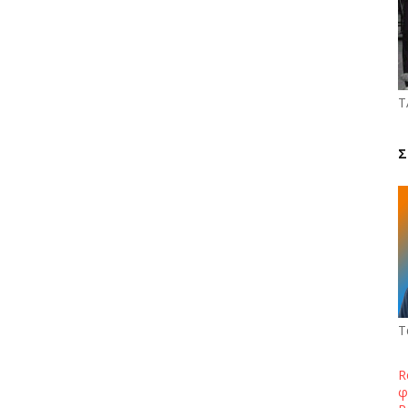
Τ
Σ
Τ
R
φ