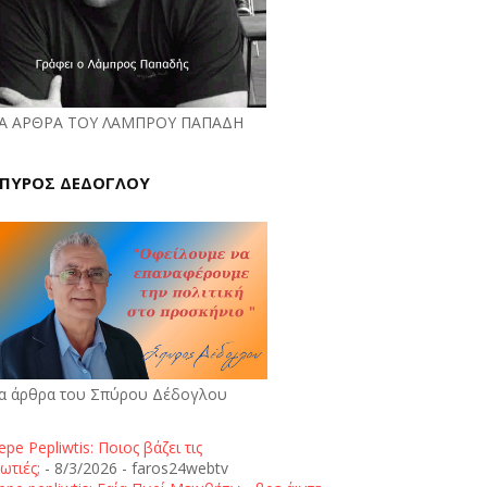
Α ΑΡΘΡΑ ΤΟΥ ΛΑΜΠΡΟΥ ΠΑΠΑΔΗ
ΠΥΡΟΣ ΔΕΔΟΓΛΟΥ
α άρθρα του Σπύρου Δέδογλου
epe Pepliwtis: Ποιος βάζει τις
ωτιές;
- 8/3/2026
- faros24webtv