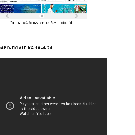
Τα
πρωτοσέλιδα
των
εφημερίδων
-
protoselida
ΑΡΟ-ΠΟΛΙΤΙΚΆ 10-4-24