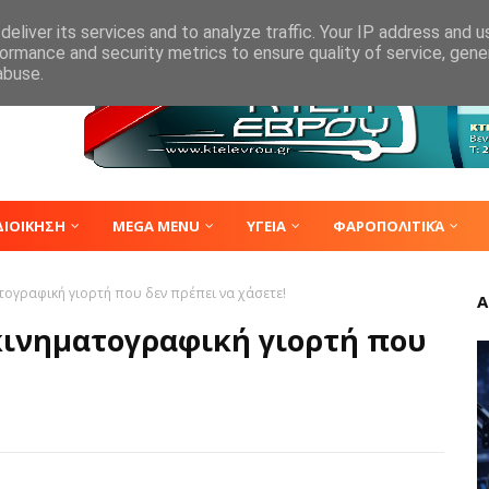
eliver its services and to analyze traffic. Your IP address and 
ormance and security metrics to ensure quality of service, gen
abuse.
ΔΙΟΙΚΗΣΗ
MEGA MENU
ΥΓΕΙΑ
ΦΑΡΟΠΟΛΙΤΙΚΆ
ματογραφική γιορτή που δεν πρέπει να χάσετε!
Α
α κινηματογραφική γιορτή που