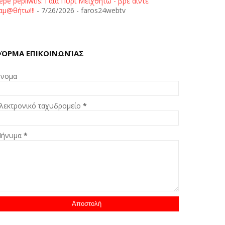
epe pepliwtis: Γαία Πυρί Μειχθήτω - βρε άιντε
αμ@θήτω!!!
- 7/26/2026
- faros24webtv
ΌΡΜΑ ΕΠΙΚΟΙΝΩΝΊΑΣ
νομα
λεκτρονικό ταχυδρομείο
*
ήνυμα
*