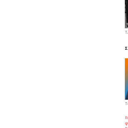
Τ
Σ
Τ
R
φ