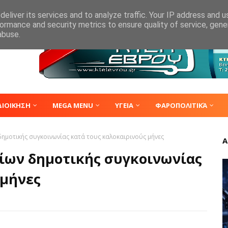
eliver its services and to analyze traffic. Your IP address and 
ormance and security metrics to ensure quality of service, gen
abuse.
ΔΙΟΙΚΗΣΗ
MEGA MENU
ΥΓΕΙΑ
ΦΑΡΟΠΟΛΙΤΙΚΆ
μοτικής συγκοινωνίας κατά τους καλοκαιρινούς μήνες
Α
ίων δημοτικής συγκοινωνίας
 μήνες