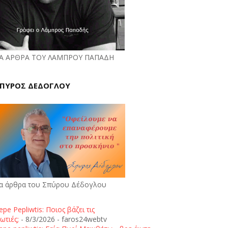
Α ΑΡΘΡΑ ΤΟΥ ΛΑΜΠΡΟΥ ΠΑΠΑΔΗ
ΠΥΡΟΣ ΔΕΔΟΓΛΟΥ
α άρθρα του Σπύρου Δέδογλου
epe Pepliwtis: Ποιος βάζει τις
ωτιές;
- 8/3/2026
- faros24webtv