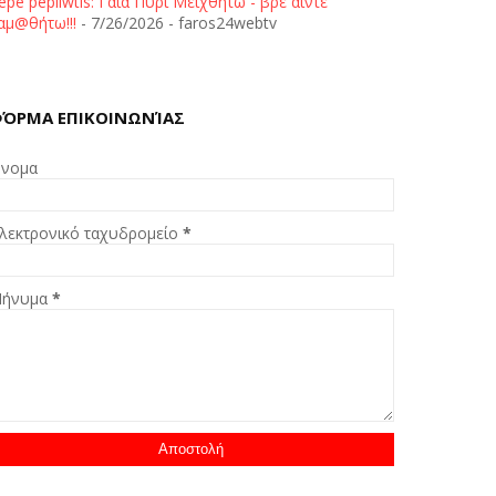
epe pepliwtis: Γαία Πυρί Μειχθήτω - βρε άιντε
αμ@θήτω!!!
- 7/26/2026
- faros24webtv
ΌΡΜΑ ΕΠΙΚΟΙΝΩΝΊΑΣ
νομα
λεκτρονικό ταχυδρομείο
*
ήνυμα
*