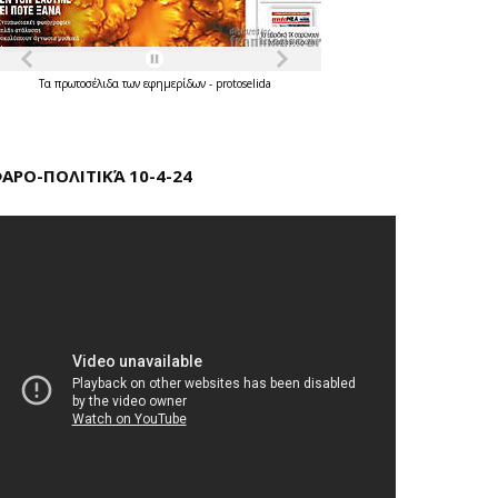
Τα
πρωτοσέλιδα
των
εφημερίδων
-
protoselida
ΑΡΟ-ΠΟΛΙΤΙΚΆ 10-4-24