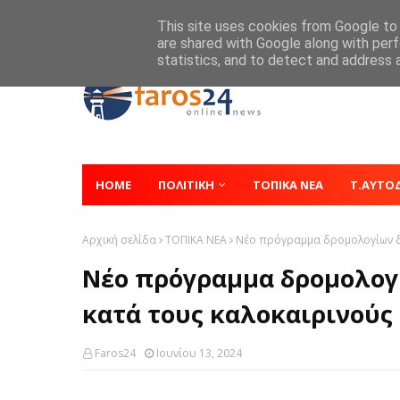
Home
About
Contact
This site uses cookies from Google to d
are shared with Google along with perf
statistics, and to detect and address 
HOME
ΠΟΛΙΤΙΚΗ
ΤΟΠΙΚΑ ΝΕΑ
Τ.ΑΥΤΟ
Αρχική σελίδα
ΤΟΠΙΚΑ ΝΕΑ
Νέο πρόγραμμα δρομολογίων δη
Νέο πρόγραμμα δρομολογ
κατά τους καλοκαιρινούς
Faros24
Ιουνίου 13, 2024