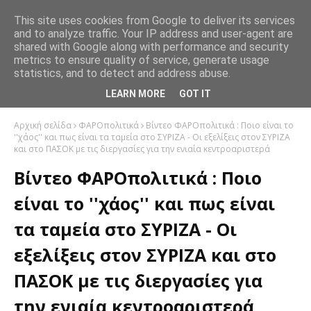
This site uses cookies from Google to deliver its services
and to analyze traffic. Your IP address and user-agent are
shared with Google along with performance and security
metrics to ensure quality of service, generate usage
statistics, and to detect and address abuse.
LEARN MORE
GOT IT
Αρχική σελίδα
ΦΑΡΟπολιτικά
Βίντεο ΦΑΡΟπολιτικά : Ποιο είναι το
''χάος'' και πως είναι τα ταμεία στο ΣΥΡΙΖΑ - Οι εξελίξεις στον ΣΥΡΙΖΑ
και στο ΠΑΣΟΚ με τις διεργασίες για την ενιαία κεντροαριστερά
Βίντεο ΦΑΡΟπολιτικά : Ποιο
είναι το ''χάος'' και πως είναι
τα ταμεία στο ΣΥΡΙΖΑ - Οι
εξελίξεις στον ΣΥΡΙΖΑ και στο
ΠΑΣΟΚ με τις διεργασίες για
την ενιαία κεντροαριστερά