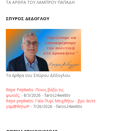
ΤΑ ΑΡΘΡΑ ΤΟΥ ΛΑΜΠΡΟΥ ΠΑΠΑΔΗ
ΣΠΥΡΟΣ ΔΕΔΟΓΛΟΥ
Τα άρθρα του Σπύρου Δέδογλου
Repe Pepliwtis: Ποιος βάζει τις
φωτιές;
- 8/3/2026
- faros24webtv
Repe pepliwtis: Γαία Πυρί Μειχθήτω - βρε άιντε
γαμ@θήτω!!!
- 7/26/2026
- faros24webtv