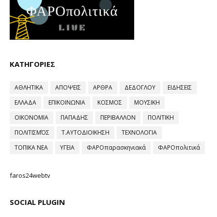
ΚΑΤΗΓΟΡΙΕΣ
ΑΘΛΗΤΙΚΑ
ΑΠΟΨΕΙΣ
ΑΡΘΡΑ
ΔΕΔΟΓΛΟΥ
ΕΙΔΗΣΕΙΣ
ΕΛΛΑΔΑ
ΕΠΙΚΟΙΝΩΝΙΑ
ΚΟΣΜΟΣ
ΜΟΥΣΙΚΗ
ΟΙΚΟΝΟΜΙΑ
ΠΑΠΑΔΗΣ
ΠΕΡΙΒΑΛΛΟΝ
ΠΟΛΙΤΙΚΗ
ΠΟΛΙΤΙΣΜΌΣ
Τ.ΑΥΤΟΔΙΟΙΚΗΣΗ
ΤΕΧΝΟΛΟΓΙΑ
ΤΟΠΙΚΑ ΝΕΑ
ΥΓΕΙΑ
ΦΑΡΟπαρασκηνιακά
ΦΑΡΟπολιτικά
faros24webtv
SOCIAL PLUGIN