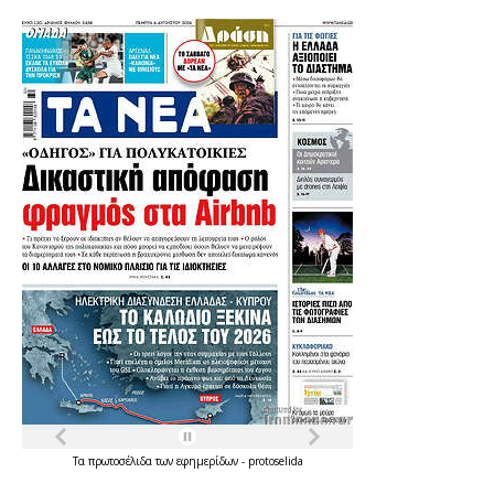
Τα
πρωτοσέλιδα
των
εφημερίδων
-
protoselida