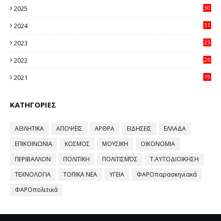
2025
30
11
2024
31
64
2023
25
96
2022
26
58
2021
19
59
ΚΑΤΗΓΟΡΙΕΣ
ΑΘΛΗΤΙΚΑ
ΑΠΟΨΕΙΣ
ΑΡΘΡΑ
ΕΙΔΗΣΕΙΣ
ΕΛΛΑΔΑ
ΕΠΙΚΟΙΝΩΝΙΑ
ΚΟΣΜΟΣ
ΜΟΥΣΙΚΗ
ΟΙΚΟΝΟΜΙΑ
ΠΕΡΙΒΑΛΛΟΝ
ΠΟΛΙΤΙΚΗ
ΠΟΛΙΤΙΣΜΌΣ
Τ.ΑΥΤΟΔΙΟΙΚΗΣΗ
ΤΕΧΝΟΛΟΓΙΑ
ΤΟΠΙΚΑ ΝΕΑ
ΥΓΕΙΑ
ΦΑΡΟπαρασκηνιακά
ΦΑΡΟπολιτικά