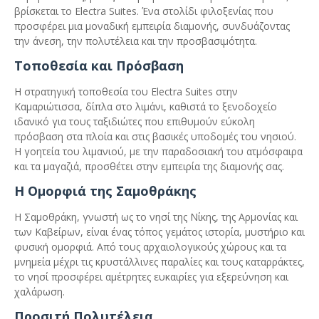
βρίσκεται το Electra Suites. Ένα στολίδι φιλοξενίας που
προσφέρει μια μοναδική εμπειρία διαμονής, συνδυάζοντας
την άνεση, την πολυτέλεια και την προσβασιμότητα.
Τοποθεσία και Πρόσβαση
Η στρατηγική τοποθεσία του Electra Suites στην
Καμαριώτισσα, δίπλα στο λιμάνι, καθιστά το ξενοδοχείο
ιδανικό για τους ταξιδιώτες που επιθυμούν εύκολη
πρόσβαση στα πλοία και στις βασικές υποδομές του νησιού.
Η γοητεία του λιμανιού, με την παραδοσιακή του ατμόσφαιρα
και τα μαγαζιά, προσθέτει στην εμπειρία της διαμονής σας.
Η Ομορφιά της Σαμοθράκης
Η Σαμοθράκη, γνωστή ως το νησί της Νίκης, της Αρμονίας και
των Καβείρων, είναι ένας τόπος γεμάτος ιστορία, μυστήριο και
φυσική ομορφιά. Από τους αρχαιολογικούς χώρους και τα
μνημεία μέχρι τις κρυστάλλινες παραλίες και τους καταρράκτες,
το νησί προσφέρει αμέτρητες ευκαιρίες για εξερεύνηση και
χαλάρωση.
Προσιτή Πολυτέλεια