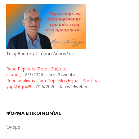
Τα άρθρα του Σπύρου Δέδογλου
Repe Pepliwtis: Ποιος βάζει τις
φωτιές;
- 8/3/2026
- faros24webtv
Repe pepliwtis: Γαία Πυρί Μειχθήτω - βρε άιντε
γαμ@θήτω!!!
- 7/26/2026
- faros24webtv
ΦΌΡΜΑ ΕΠΙΚΟΙΝΩΝΊΑΣ
Όνομα