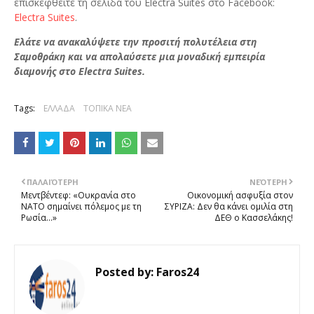
επισκεφθείτε τη σελίδα του Electra Suites στο Facebook:
Electra Suites
.
Ελάτε να ανακαλύψετε την προσιτή πολυτέλεια στη
Σαμοθράκη και να απολαύσετε μια μοναδική εμπειρία
διαμονής στο Electra Suites.
Tags:
ΕΛΛΑΔΑ
ΤΟΠΙΚΑ ΝΕΑ
ΠΑΛΑΙΌΤΕΡΗ
ΝΕΌΤΕΡΗ
Μεντβέντεφ: «Ουκρανία στο
Οικονομική ασφυξία στον
NATO σημαίνει πόλεμος με τη
ΣΥΡΙΖΑ: Δεν θα κάνει ομιλία στη
Ρωσία...»
ΔΕΘ ο Κασσελάκης!
Posted by:
Faros24