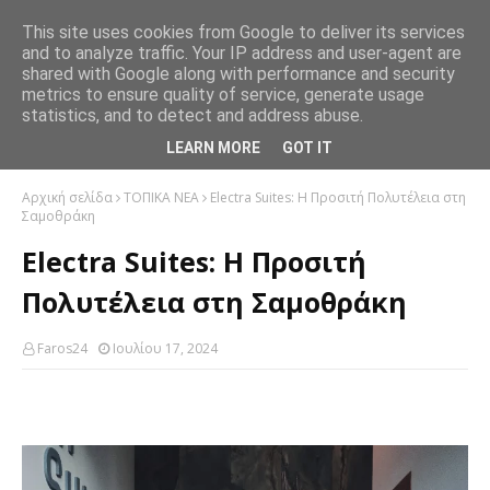
This site uses cookies from Google to deliver its services
and to analyze traffic. Your IP address and user-agent are
shared with Google along with performance and security
metrics to ensure quality of service, generate usage
statistics, and to detect and address abuse.
LEARN MORE
GOT IT
Αρχική σελίδα
ΤΟΠΙΚΑ ΝΕΑ
Electra Suites: Η Προσιτή Πολυτέλεια στη
Σαμοθράκη
Electra Suites: Η Προσιτή
Πολυτέλεια στη Σαμοθράκη
Faros24
Ιουλίου 17, 2024