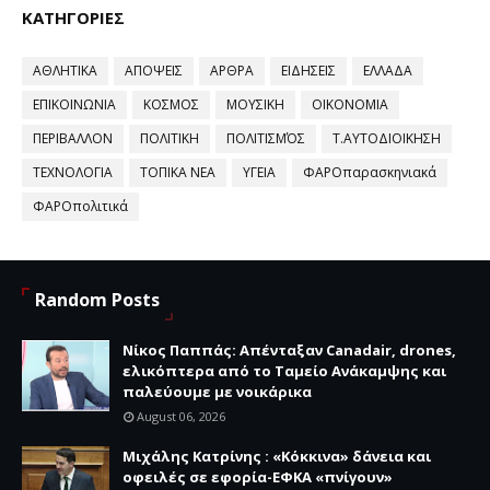
ΚΑΤΗΓΟΡΙΕΣ
ΑΘΛΗΤΙΚΑ
ΑΠΟΨΕΙΣ
ΑΡΘΡΑ
ΕΙΔΗΣΕΙΣ
ΕΛΛΑΔΑ
ΕΠΙΚΟΙΝΩΝΙΑ
ΚΟΣΜΟΣ
ΜΟΥΣΙΚΗ
ΟΙΚΟΝΟΜΙΑ
ΠΕΡΙΒΑΛΛΟΝ
ΠΟΛΙΤΙΚΗ
ΠΟΛΙΤΙΣΜΌΣ
Τ.ΑΥΤΟΔΙΟΙΚΗΣΗ
ΤΕΧΝΟΛΟΓΙΑ
ΤΟΠΙΚΑ ΝΕΑ
ΥΓΕΙΑ
ΦΑΡΟπαρασκηνιακά
ΦΑΡΟπολιτικά
Random Posts
Νίκος Παππάς: Απένταξαν Canadair, drones,
ελικόπτερα από το Ταμείο Ανάκαμψης και
παλεύουμε με νοικάρικα
August 06, 2026
Μιχάλης Κατρίνης : «Κόκκινα» δάνεια και
οφειλές σε εφορία-ΕΦΚΑ «πνίγουν»