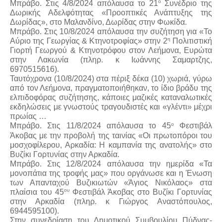
ο
Μπράβο. Στις 4/8/2024 απόλαυσα το 21
Συνέδριο της
Δωρικής Αδελφότητας «Προοπτικές Ανάπτυξης της
Δωρίδας», στο Μαλανδίνο, Δωρίδας στην Φωκίδα.
Μπράβο. Στις 10/8/2024 απόλαυσα την συζήτηση για «Το
η
Αύριο της Γεωργίας & Κτηνοτροφίας» στην 2
Πολιτιστική
Γιορτή Γεωργού & Κτηνοτρόφου στον Λεήμονα, Ευρώτα
στην Λακωνία (πληρ. κ Ιωάννης Σαμαρτζης,
6970515616).
Ταυτόχρονα (10/8/2024) στα πέριξ δέκα (10) χωριά, γύρω
από τον Λεήμονα, πραγματοποιήθηκαν, το ίδιο βράδυ της
ελπιδοφόρας συζήτησης, κάποιες μαζικές καταναλωτικές
εκδηλώσεις με γνωστούς τραγουδιστές και «γλέντι» μέχρι
πρωίας …
ο
Μπράβο. Στις 11/8/2024 απόλαυσα το 45
Φεστιβάλ
Άκοβας με την προβολή της ταινίας «Οι πρωτοπόροι του
μοσχοφίλερου, Αρκαδία: Η καμπανία της ανατολής» στο
Βυζίκι Γορτυνίας στην Αρκαδία.
Μπράβο. Στις 12/8/2024 απόλαυσα την ημερίδα «Τα
μονοπάτια της τροφής μας» που οργάνωσε και η Ένωση
των Απανταχού Βυζικιωτών «Άγιος Νικόλαος» στα
ου
πλαίσια του 45
Φεστιβάλ Άκοβας στο Βυζίκι Γορτυνίας
στην Αρκαδία (πληρ. κ Γιώργος Αναστόπουλος,
6944595100).
Στην συνεδρίαση του Δημοτικού Συμβουλίου Πύδνας-