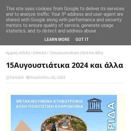
This site uses cookies from Google to deliver its services
and to analyze traffic. Your IP address and user-agent are
shared with Google along with performance and security
metrics to ensure quality of service, generate usage
statistics, and to detect and address abuse.
LEARN MORE
GOT IT
Αρχική σελίδα
ΕΛΛΑΔΑ
15Αυγουστιάτικα 2024 και άλλα
15Αυγουστιάτικα 2024 και άλλα
Faros24
Αυγούστου 20, 2024