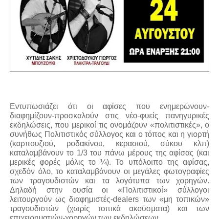
Εντυπωσιάζει ότι οι αφίσες που ενημερώνουν-
διαφημίζουν-προσκαλούν στις νέο-φυείς πανηγυρικές
εκδηλώσεις, που μερικοί τις ονομάζουν «πολιτιστικές», ο
συνήθως Πολιτιστικός σύλλογος και ο τόπος και η γιορτή
(καρπουζιού, ροδακίνου, κερασιού, σύκου κλπ)
καταλαμβάνουν το 1/3 του πάνω μέρους της αφίσας (και
μερικές φορές μόλις το ¼). Το υπόλοιπο της αφίσας,
σχεδόν όλο, το καταλαμβάνουν οι μεγάλες φωτογραφίες
των τραγουδιστών και τα λογότυπα των χορηγών.
Δηλαδή στην ουσία οι «Πολιτιστικοί» σύλλογοι
λειτουργούν ως διαφημιστές-dealers των «μη τοπικών»
τραγουδιστών (χωρίς τοπικά ακούσματα) και των
επιχειρηματιών-χορηγών των εκδηλώσεων.