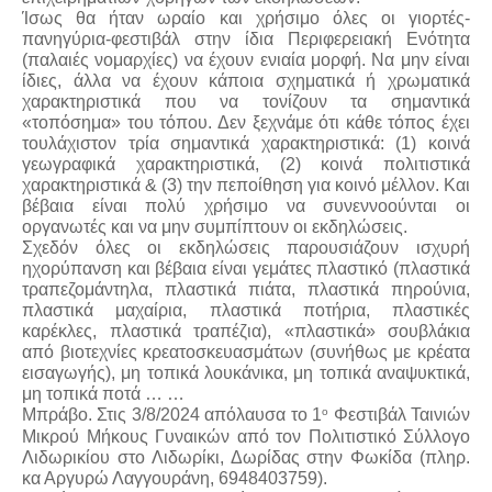
Ίσως θα ήταν ωραίο και χρήσιμο όλες οι γιορτές-
πανηγύρια-φεστιβάλ στην ίδια Περιφερειακή Ενότητα
(παλαιές νομαρχίες) να έχουν ενιαία μορφή. Να μην είναι
ίδιες, άλλα να έχουν κάποια σχηματικά ή χρωματικά
χαρακτηριστικά που να τονίζουν τα σημαντικά
«τοπόσημα» του τόπου. Δεν ξεχνάμε ότι κάθε τόπος έχει
τουλάχιστον τρία σημαντικά χαρακτηριστικά: (1) κοινά
γεωγραφικά χαρακτηριστικά, (2) κοινά πολιτιστικά
χαρακτηριστικά & (3) την πεποίθηση για κοινό μέλλον. Και
βέβαια είναι πολύ χρήσιμο να συνεννοούνται οι
οργανωτές και να μην συμπίπτουν οι εκδηλώσεις.
Σχεδόν όλες οι εκδηλώσεις παρουσιάζουν ισχυρή
ηχορύπανση και βέβαια είναι γεμάτες πλαστικό (πλαστικά
τραπεζομάντηλα, πλαστικά πιάτα, πλαστικά πηρούνια,
πλαστικά μαχαίρια, πλαστικά ποτήρια, πλαστικές
καρέκλες, πλαστικά τραπέζια), «πλαστικά» σουβλάκια
από βιοτεχνίες κρεατοσκευασμάτων (συνήθως με κρέατα
εισαγωγής), μη τοπικά λουκάνικα, μη τοπικά αναψυκτικά,
μη τοπικά ποτά … …
ο
Μπράβο. Στις 3/8/2024 απόλαυσα το 1
Φεστιβάλ Ταινιών
Μικρού Μήκους Γυναικών από τον Πολιτιστικό Σύλλογο
Λιδωρικίου στο Λιδωρίκι, Δωρίδας στην Φωκίδα (πληρ.
κα Αργυρώ Λαγγουράνη, 6948403759).