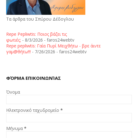
Τα άρθρα του Σπύρου Δέδογλου
Repe Pepliwtis: Ποιος βάζει τις
φωτιές;
- 8/3/2026
- faros24webtv
Repe pepliwtis: Γαία Πυρί Μειχθήτω - βρε άιντε
γαμ@θήτω!!!
- 7/26/2026
- faros24webtv
ΦΌΡΜΑ ΕΠΙΚΟΙΝΩΝΊΑΣ
Όνομα
Ηλεκτρονικό ταχυδρομείο
*
Μήνυμα
*