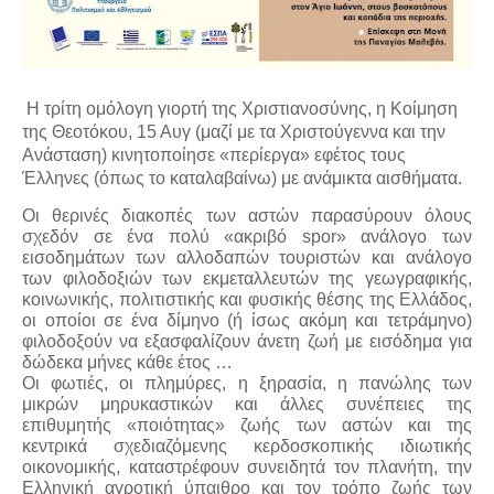
Η τρίτη ομόλογη γιορτή της Χριστιανοσύνης, η Κοίμηση
της Θεοτόκου, 15 Αυγ (μαζί με τα Χριστούγεννα και την
Ανάσταση) κινητοποίησε «περίεργα» εφέτος τους
Έλληνες (όπως το καταλαβαίνω) με ανάμικτα αισθήματα.
Οι θερινές διακοπές των αστών παρασύρουν όλους
σχεδόν σε ένα πολύ «ακριβό spor» ανάλογο των
εισοδημάτων των αλλοδαπών τουριστών και ανάλογο
των φιλοδοξιών των εκμεταλλευτών της γεωγραφικής,
κοινωνικής, πολιτιστικής και φυσικής θέσης της Ελλάδος,
οι οποίοι σε ένα δίμηνο (ή ίσως ακόμη και τετράμηνο)
φιλοδοξούν να εξασφαλίζουν άνετη ζωή με εισόδημα για
δώδεκα μήνες κάθε έτος …
Οι φωτιές, οι πλημύρες, η ξηρασία, η πανώλης των
μικρών μηρυκαστικών και άλλες συνέπειες της
επιθυμητής «ποιότητας» ζωής των αστών και της
κεντρικά σχεδιαζόμενης κερδοσκοπικής ιδιωτικής
οικονομικής, καταστρέφουν συνειδητά τον πλανήτη, την
Ελληνική αγροτική ύπαιθρο και τον τρόπο ζωής των