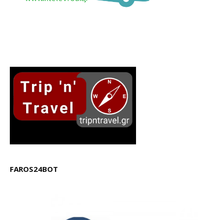
FAROS24BOT