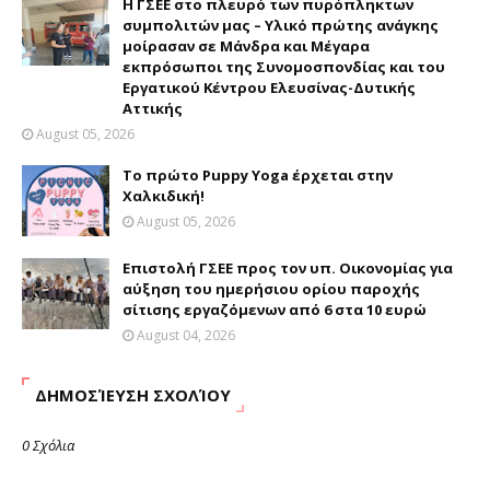
H ΓΣΕΕ στο πλευρό των πυρόπληκτων
συμπολιτών μας – Υλικό πρώτης ανάγκης
μοίρασαν σε Μάνδρα και Μέγαρα
εκπρόσωποι της Συνομοσπονδίας και του
Εργατικού Κέντρου Ελευσίνας-Δυτικής
Αττικής
August 05, 2026
Το πρώτο Puppy Yoga έρχεται στην
Χαλκιδική!
August 05, 2026
Επιστολή ΓΣΕΕ προς τον υπ. Οικονομίας για
αύξηση του ημερήσιου ορίου παροχής
σίτισης εργαζόμενων από 6 στα 10 ευρώ
August 04, 2026
ΔΗΜΟΣΊΕΥΣΗ ΣΧΟΛΊΟΥ
0 Σχόλια