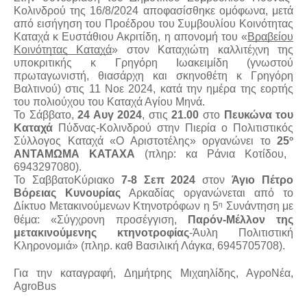
Κολινδρού της 16/8/2024 αποφασίσθηκε ομόφωνα, μετά
από εισήγηση του Προέδρου του Συμβουλίου Κοινότητας
Καταχά κ Ευστάθιου Ακριτίδη, η απονομή του «
Βραβείου
Κοινότητας Καταχά
» στον Καταχιώτη καλλιτέχνη της
υποκριτικής κ Γρηγόρη Ιωακειμίδη (γνωστού
πρωταγωνιστή, θιασάρχη και σκηνοθέτη κ Γρηγόρη
Βαλτινού) στις 11 Νοε 2024, κατά την ημέρα της εορτής
του πολιούχου του Καταχά Αγίου Μηνά.
Το Σάββατο,
24 Αυγ 2024
, στις
21.00
στο
Πευκώνα του
Καταχά
Πύδνας-Κολινδρού στην Πιερία ο Πολιτιστικός
ο
Σύλλογος Καταχά «Ο Αριστοτέλης» οργανώνει το
25
ΑΝΤΑΜΩΜΑ ΚΑΤΑΧΑ
(πληρ: κα Ράνια Κοτίδου,
6943297080).
Το ΣαββατοΚύριακο
7-8 Σεπ 2024
στον
Άγιο Πέτρο
Βόρειας Κυνουρίας
Αρκαδίας οργανώνεται από το
η
Δίκτυο Μετακινούμενων Κτηνοτρόφων η 5
Συνάντηση με
θέμα: «Σύγχρονη προσέγγιση,
Παρόν-Μέλλον της
μετακινούμενης κτηνοτροφίας
-Άυλη Πολιτιστική
Κληρονομιά» (πληρ. καθ Βασιλική Λάγκα, 6945705708).
Για την καταγραφή, Δημήτρης Μιχαηλίδης, ΑγροΝέα,
AgroBus