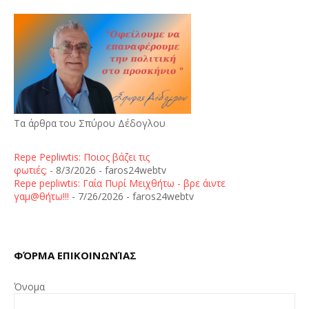
Τα άρθρα του Σπύρου Δέδογλου
Repe Pepliwtis: Ποιος βάζει τις
φωτιές;
- 8/3/2026
- faros24webtv
Repe pepliwtis: Γαία Πυρί Μειχθήτω - βρε άιντε
γαμ@θήτω!!!
- 7/26/2026
- faros24webtv
ΦΌΡΜΑ ΕΠΙΚΟΙΝΩΝΊΑΣ
Όνομα