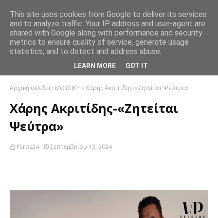
This site uses cookies from Google to deliver its services
and to analyze traffic. Your IP address and user-agent are
shared with Google along with performance and security
metrics to ensure quality of service, generate usage
statistics, and to detect and address abuse.
LEARN MORE
GOT IT
Αρχική σελίδα
ΜΟΥΣΙΚΗ
Χάρης Ακριτίδης-«Ζητείται Ψεύτρα»
Χάρης Ακριτίδης-«Ζητείται
Ψεύτρα»
Faros24
Σεπτεμβρίου 13, 2024