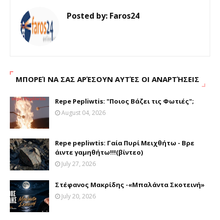
Posted by:
Faros24
ΜΠΟΡΕΊ ΝΑ ΣΑΣ ΑΡΈΣΟΥΝ ΑΥΤΈΣ ΟΙ ΑΝΑΡΤΉΣΕΙΣ
Repe Pepliwtis: "Ποιος Βάζει τις Φωτιές";
August 04, 2026
Repe pepliwtis: Γαία Πυρί Μειχθήτω - Βρε
άιντε γαμηθήτω!!!(βίντεο)
July 27, 2026
Στέφανος Μακρίδης -«Μπαλάντα Σκοτεινή»
July 20, 2026