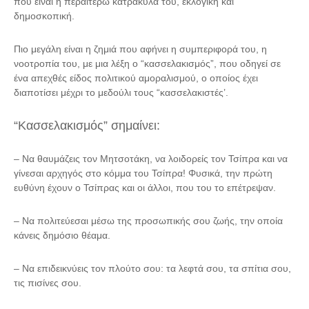
που είναι η περαιτέρω κατρακύλα του, εκλογική και
δημοσκοπική.
Πιο μεγάλη είναι η ζημιά που αφήνει η συμπεριφορά του, η
νοοτροπία του, με μια λέξη ο “κασσελακισμός”, που οδηγεί σε
ένα
απεχθές είδος πολιτικού αμοραλισμού
, ο οποίος έχει
διαποτίσει μέχρι το μεδούλι τους “κασσελακιστές’.
“Κασσελακισμός” σημαίνει:
– Να θαυμάζεις τον Μητσοτάκη, να λοιδορείς τον Τσίπρα και να
γίνεσαι αρχηγός στο κόμμα του Τσίπρα! Φυσικά, την πρώτη
ευθύνη έχουν ο Τσίπρας και οι άλλοι, που του το επέτρεψαν.
– Να πολιτεύεσαι μέσω της προσωπικής σου ζωής, την οποία
κάνεις δημόσιο θέαμα.
– Να επιδεικνύεις τον πλούτο σου: τα λεφτά σου, τα σπίτια σου,
τις πισίνες σου.