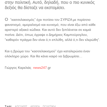
στην πολιτική. Αυτό, δηλαδή, που ο πιο κυνικός
δεξιός θα δίσταζε να εκστομίσει.
Ο
“κασσελακισμός” έχει ποτίσει τον ΣΥΡΙΖΑ με περίσσιο
φανατισμό, αμοραλισμό και κυνισμό, που είναι έξω από κάθε
αριστερό αξιακό κώδικα. Και αυτό δεν ξεπλένεται σε καμιά
πισίνα. Διότι, όπως έγραψε ο Δημήριος Καμπούρογλου,
“
καθαρόν πράγμα δεν είναι ό,τι επλύθη, αλλά ό,τι δεν ελερώθη
“.
Και η βρώμα του “κασσελακισμού” έχει καταλερώσει έναν
ολόκληρο χώρο. Και θα κάνει καιρό να ξεβρωμίσει…
Γιώργος Καρελιάς
news247.
gr
Tags:
ΑΠΟΨΕΙΣ
ΑΡΘΡΑ
ΠΟΛΙΤΙΚΗ