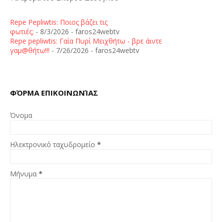
Repe Pepliwtis: Ποιος βάζει τις
φωτιές;
- 8/3/2026
- faros24webtv
Repe pepliwtis: Γαία Πυρί Μειχθήτω - βρε άιντε
γαμ@θήτω!!!
- 7/26/2026
- faros24webtv
ΦΌΡΜΑ ΕΠΙΚΟΙΝΩΝΊΑΣ
Όνομα
Ηλεκτρονικό ταχυδρομείο
*
Μήνυμα
*