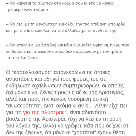
– Να καίγεται το σύμπαν στο κόμμα σου κι εσύ να κάνεις
τριήμερο γλέντι γάμου.
– Να λες, με τη μεγαλύτερη ευκολία, την πιο απίθανη μπούρδα
και, με την ίδια ευκολία, να την αλλάζεις με το αντίθετό της.
– Να φτιάχνεις, με όσα λες και κάνεις, ομάδες αφιονισμένων, που
λοιδορούν και απειλούν όσους δεν συμφωνούν με τον τρόπο
που πολιτεύεσαι.
Ο “κασσελακισμός” απονεκρώνει τις όποιες
αντιστάσεις και οδηγεί τους φορείς του σε
εκδήλωση αχαλίνωτων συμπεριφορών, οι οποίες
όχι μόνο είναι ξένες προς τις αξίες της Αριστεράς,
αλλά και προς την καλώς νοούμενη αστική
“ανωτερότητα”. Διότι ακόμα κι αν ο… Λένιν είχε πει
για “
το γιο της πλύστρας
“, είναι αδιανόητο
βουλευτής της Αριστεράς (όχι να λέει εν τη ρύμη
του λόγου της, αλλά) να γράφει, κάτι που δείχνει ότι
δεν της ξέφυγε, ότι μόνο οι “χορτάτοι” έχουν θέση