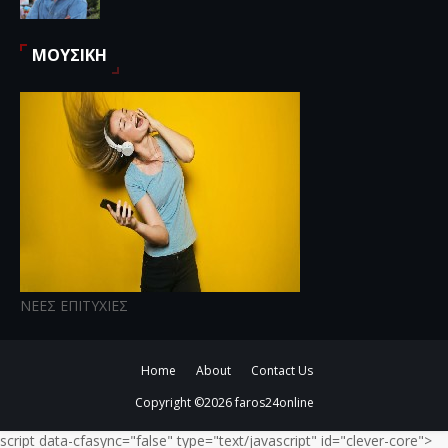
ΜΟΥΣΙΚΗ
ΝΕΕΣ ΕΠΙΤΥΧΙΕΣ
Home
About
Contact Us
Copyright ©
2026
faros24online
script data-cfasync="false" type="text/javascript" id="clever-core">