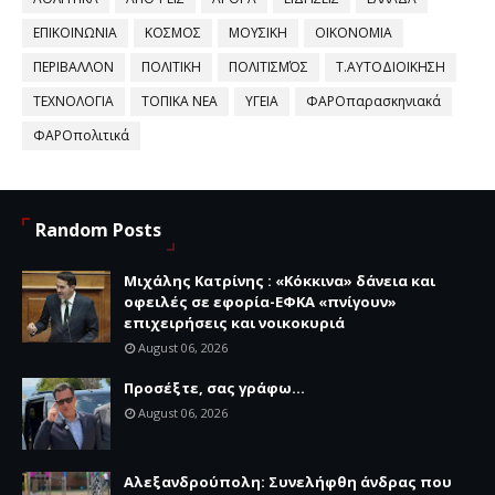
ΕΠΙΚΟΙΝΩΝΙΑ
ΚΟΣΜΟΣ
ΜΟΥΣΙΚΗ
ΟΙΚΟΝΟΜΙΑ
ΠΕΡΙΒΑΛΛΟΝ
ΠΟΛΙΤΙΚΗ
ΠΟΛΙΤΙΣΜΌΣ
Τ.ΑΥΤΟΔΙΟΙΚΗΣΗ
ΤΕΧΝΟΛΟΓΙΑ
ΤΟΠΙΚΑ ΝΕΑ
ΥΓΕΙΑ
ΦΑΡΟπαρασκηνιακά
ΦΑΡΟπολιτικά
Random Posts
Μιχάλης Κατρίνης : «Κόκκινα» δάνεια και
οφειλές σε εφορία-ΕΦΚΑ «πνίγουν»
επιχειρήσεις και νοικοκυριά
August 06, 2026
Προσέξτε, σας γράφω...
August 06, 2026
Αλεξανδρούπολη: Συνελήφθη άνδρας που