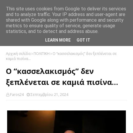
This site uses cookies from Google to deliver its services
and to analyze traffic. Your IP address and user-agent are
shared with Google along with performance and security
metrics to ensure quality of service, generate usage
statistics, and to detect and address abuse.
LEARN MORE
GOT IT
Αρχική σελίδα
ΠΟΛΙΤΙΚΗ
Ο “κασσελακισμός” δεν ξεπλένεται σε
καμιά πισίνα…
Ο “κασσελακισμός” δεν
ξεπλένεται σε καμιά πισίνα…
Faros24
Σεπτεμβρίου 21, 2024