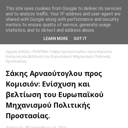
This site uses cookies from Google to deliver its services
and to analyze traffic. Your IP address and user-agent are
shared with Google along with performance and security
metrics to ensure quality of service, generate usage
statistics, and to detect and address abuse.
LEARN MORE
GOT IT
Αρχική σελίδα
ΠΟΛΙΤΙΚΗ
Σάκης Αρναούτογλου προς Κομισιόν:
Ενίσχυση και βελτίωση του Ευρωπαϊκού Μηχανισμού Πολιτικής
Προστασίας.
Σάκης Αρναούτογλου προς
Κομισιόν: Ενίσχυση και
βελτίωση του Ευρωπαϊκού
Μηχανισμού Πολιτικής
Προστασίας.
Faros24
Σεπτεμβρίου 13, 2024