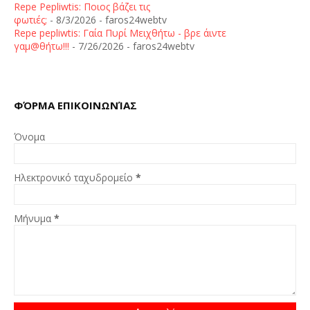
Repe Pepliwtis: Ποιος βάζει τις
φωτιές;
- 8/3/2026
- faros24webtv
Repe pepliwtis: Γαία Πυρί Μειχθήτω - βρε άιντε
γαμ@θήτω!!!
- 7/26/2026
- faros24webtv
ΦΌΡΜΑ ΕΠΙΚΟΙΝΩΝΊΑΣ
Όνομα
Ηλεκτρονικό ταχυδρομείο
*
Μήνυμα
*