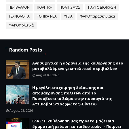
ΠΕΡΙΒΑΛΛΟΝ
ΠΟΛΙΤΙΚΗ
ΠΟΛΙΤΙΣΜΌΣ
Τ.ΑΥΤΟΔΙΟΙΚΗΣΗ
ΤΕΧΝΟΛΟΓΙΑ
ΤΟΠΙΚΑ ΝΕΑ
ΥΓΕΙΑ
ΦΑΡΟπαρασκηνιακά
ΦΑΡΟπολιτικά
Random Posts
Ανησυχητική η αδράνεια της κυβέρνησης στο
μεταβαλλόμενο γεωπολιτικό περιβάλλον
August 08, 2026
Η μεγάλη επιχείρηση διάσωσης και
απομάκρυνσης πολιτών από το
Πυροσβεστικό Σώμα στην πυρκαγιά της
Αττικοβοιωτίας(φώτος+Βίντεο)
August 08, 2026
ΕΛΑΣ: Η κυβέρνηση μας προετοιμάζει για
δραματική μείωση εκπαιδευτικών; – Παίρνει