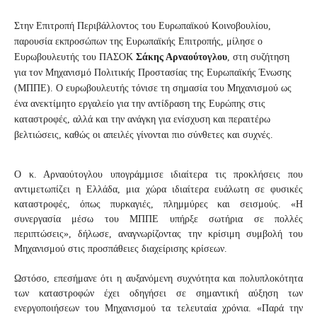
Στην
Επιτροπή Περιβάλλοντος του Ευρωπαϊκού Κοινοβουλίου
,
παρουσία εκπροσώπων της Ευρωπαϊκής Επιτροπής, μίλησε
ο
Ευρωβουλευτής του ΠΑΣΟΚ
Σάκης Αρναούτογλου
, στη συζήτηση
για τον
Μηχανισμ
ό
Πολιτικής Προστασίας της Ευρωπαϊκής Ένωσης
(ΜΠΠΕ)
.
Ο ευρωβουλευτής τόνισε τη σημασία του Μηχανισμού ως
ένα ανεκτίμητο εργαλείο για την αντίδραση της Ευρώπης στις
καταστροφές, αλλά και την ανάγκη για
ενίσχυση και
περαιτέρω
βελτιώσεις
, καθώς οι απειλές γίνονται πιο σύνθετες και συχνές.
Ο κ. Αρναούτογλου υπογράμμισε ιδιαίτερα τις προκλήσεις που
αντιμετωπίζει η Ελλάδα, μια χώρα ιδιαίτερα ευάλωτη σε φυσικές
καταστροφές, όπως πυρκαγιές, πλημμύρες και σεισμούς. «Η
συνεργασία μέσω του ΜΠΠΕ υπήρξε σωτήρια σε πολλές
περιπτώσεις», δήλωσε, αναγνωρίζοντας την κρίσιμη συμβολή του
Μηχανισμού στις προσπάθειες διαχείρισης κρίσεων.
Ωστόσο, επεσήμανε ότι η αυξανόμενη συχνότητα και πολυπλοκότητα
των καταστροφών έχει οδηγήσει σε σημαντική αύξηση των
ενεργοποιήσεων του Μηχανισμού τα τελευταία χρόνια. «Παρά την