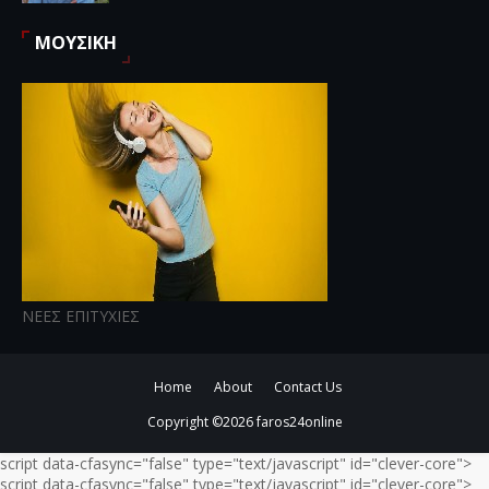
ΜΟΥΣΙΚΗ
ΝΕΕΣ ΕΠΙΤΥΧΙΕΣ
Home
About
Contact Us
Copyright ©
2026
faros24online
script data-cfasync="false" type="text/javascript" id="clever-core">
script data-cfasync="false" type="text/javascript" id="clever-core">