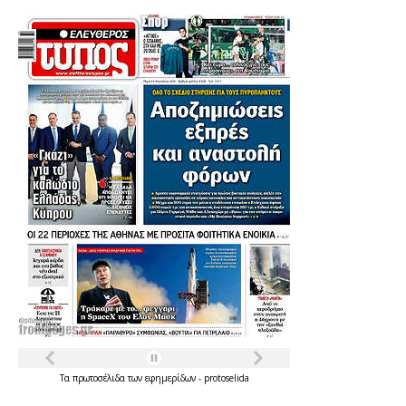
Τα
πρωτοσέλιδα
των
εφημερίδων
-
protoselida