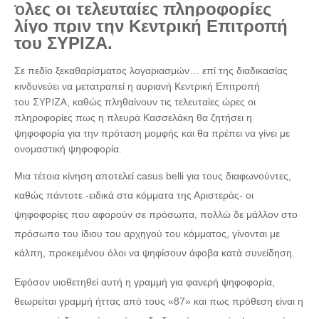
λες οι τελευταίες πληροφορίες
Ό
λίγο πριν την Κεντρική Επιτροπή
του ΣΥΡΙΖΑ.
Σε πεδίο ξεκαθαρίσματος λογαριασμών… επί της διαδικασίας
κινδυνεύει να μετατραπεί η αυριανή Κεντρική Επιτροπή
ΣΥΡΙΖΑ
του
, καθώς πληθαίνουν τις τελευταίες ώρες οι
πληροφορίες πως η πλευρά Κασσελάκη θα ζητήσει η
ψηφοφορία για την πρόταση μομφής και θα πρέπει να γίνει με
ονομαστική ψηφοφορία.
Μια τέτοια κίνηση αποτελεί casus belli για τους διαφωνούντες,
καθώς πάντοτε -ειδικά στα κόμματα της Αριστεράς- οι
ψηφοφορίες που αφορούν σε πρόσωπα, πολλώ δε μάλλον στο
πρόσωπο του ίδιου του αρχηγού του κόμματος, γίνονται με
κάλπη, προκειμένου όλοι να ψηφίσουν άφοβα κατά συνείδηση.
Εφόσον υιοθετηθεί αυτή η γραμμή για φανερή ψηφοφορία,
θεωρείται γραμμή ήττας από τους «87» και πως πρόθεση είναι η