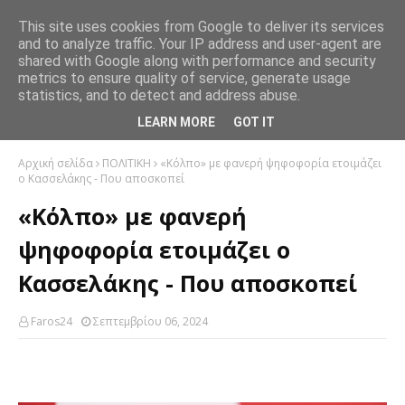
This site uses cookies from Google to deliver its services
and to analyze traffic. Your IP address and user-agent are
shared with Google along with performance and security
metrics to ensure quality of service, generate usage
statistics, and to detect and address abuse.
LEARN MORE
GOT IT
Αρχική σελίδα
ΠΟΛΙΤΙΚΗ
«Κόλπο» με φανερή ψηφοφορία ετοιμάζει
ο Κασσελάκης - Που αποσκοπεί
«Κόλπο» με φανερή
ψηφοφορία ετοιμάζει ο
Κασσελάκης - Που αποσκοπεί
Faros24
Σεπτεμβρίου 06, 2024