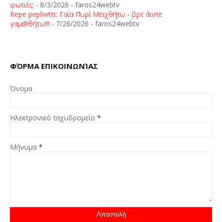
φωτιές;
- 8/3/2026
- faros24webtv
Repe pepliwtis: Γαία Πυρί Μειχθήτω - βρε άιντε
γαμ@θήτω!!!
- 7/26/2026
- faros24webtv
ΦΌΡΜΑ ΕΠΙΚΟΙΝΩΝΊΑΣ
Όνομα
Ηλεκτρονικό ταχυδρομείο
*
Μήνυμα
*