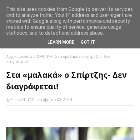
This site uses cookies from Google to deliver its services
and to analyze traffic. Your IP address and user-agent are
shared with Google along with performance and security
metrics to ensure quality of service, generate usage
statistics, and to detect and address abuse.
LEARN MORE
GOT IT
Αρχική σελίδα
ΠΟΛΙΤΙΚΗ
Στα «μαλακά» ο Σπίρτζης- Δεν
διαγράφεται!
Στα «μαλακά» ο Σπίρτζης- Δεν
διαγράφεται!
Faros24
Σεπτεμβρίου 02, 2024