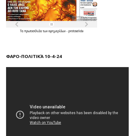
Τα
πρωτοσέλιδα
των
εφημερίδων
-
protoselida
ΦΑΡΟ-ΠΟΛΙΤΙΚΆ 10-4-24