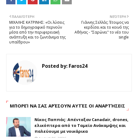
ΠΑΛΑΙΌΤΕΡΗ
ΝΕΌΤΕΡΗ
ΜΙΧΑΛΗΣ ΚΑΤΡΙΝΗΣ: «Οι λύσεις
Γιάννης Σελλάς: Έτοιμος να
για το δημογραφικό περνούν
κερδίσει και το κοινό της
μέσα από την περιφερειακή
Αθήνας - "Σαρώνει" το νέο του
ανάπτυξη και το ζωντάνεμα της
single
υπαίθρου»
Posted by:
Faros24
ΜΠΟΡΕΊ ΝΑ ΣΑΣ ΑΡΈΣΟΥΝ ΑΥΤΈΣ ΟΙ ΑΝΑΡΤΉΣΕΙΣ
Νίκος Παππάς: Απένταξαν Canadair, drones,
ελικόπτερα από το Ταμείο Ανάκαμψης και
παλεύουμε με νοικάρικα