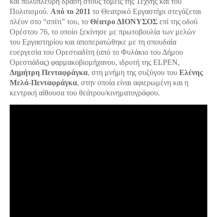
και πολύπλευρη δράση στους τομείς της Τέχνης και του
Πολιτισμού.
Από το 2011
το Θεατρικό Εργαστήρι στεγάζεται
πλέον στο “σπίτι” του, το
Θέατρο ΔΙΟΝΥΣΟΣ
επί της οδού
Ορέστου 76, το οποίο ξεκίνησε με πρωτοβουλία των μελών
του Εργαστηρίου και αποπερατώθηκε με τη σπουδαία
ευεργεσία του Ορεστιαδίτη (από το Φυλάκιο του Δήμου
Ορεστιάδας) φαρμακοβιομήχανου, ιδρυτή της ELPEN,
Δημήτρη Πενταφράγκα
, στη μνήμη της συζύγου του
Ελένης
Μελά-Πενταφράγκα
, στην οποία είναι αφιερωμένη και η
κεντρική αίθουσα του θεάτρου/κινηματογράφου.