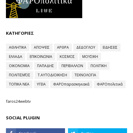
ΚΑΤΗΓΟΡΙΕΣ
ΑΘΛΗΤΙΚΑ
ΑΠΟΨΕΙΣ
ΑΡΘΡΑ
ΔΕΔΟΓΛΟΥ
ΕΙΔΗΣΕΙΣ
ΕΛΛΑΔΑ
ΕΠΙΚΟΙΝΩΝΙΑ
ΚΟΣΜΟΣ
ΜΟΥΣΙΚΗ
ΟΙΚΟΝΟΜΙΑ
ΠΑΠΑΔΗΣ
ΠΕΡΙΒΑΛΛΟΝ
ΠΟΛΙΤΙΚΗ
ΠΟΛΙΤΙΣΜΌΣ
Τ.ΑΥΤΟΔΙΟΙΚΗΣΗ
ΤΕΧΝΟΛΟΓΙΑ
ΤΟΠΙΚΑ ΝΕΑ
ΥΓΕΙΑ
ΦΑΡΟπαρασκηνιακά
ΦΑΡΟπολιτικά
faros24webtv
SOCIAL PLUGIN