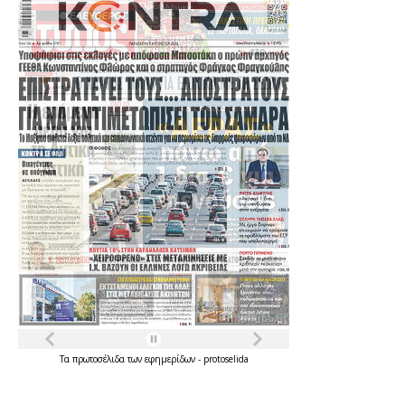
Τα
πρωτοσέλιδα
των
εφημερίδων
-
protoselida