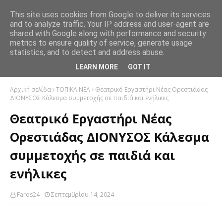
This site uses cookies from Google to deliver its services
and to analyze traffic. Your IP address and user-agent are
shared with Google along with performance and security
metrics to ensure quality of service, generate usage
statistics, and to detect and address abuse.
LEARN MORE
GOT IT
Αρχική σελίδα
ΤΟΠΙΚΑ ΝΕΑ
Θεατρικό Εργαστήρι Νέας Ορεστιάδας
ΔΙΟΝΥΣΟΣ Κάλεσμα συμμετοχής σε παιδιά και ενήλικες
Θεατρικό Εργαστήρι Νέας
Ορεστιάδας ΔΙΟΝΥΣΟΣ Κάλεσμα
συμμετοχής σε παιδιά και
ενήλικες
Faros24
Σεπτεμβρίου 14, 2024