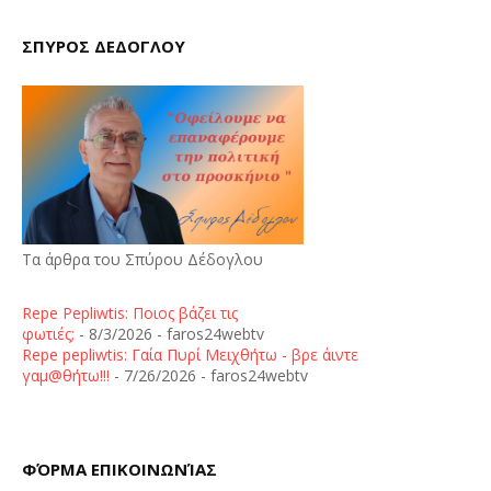
ΣΠΥΡΟΣ ΔΕΔΟΓΛΟΥ
Τα άρθρα του Σπύρου Δέδογλου
Repe Pepliwtis: Ποιος βάζει τις
φωτιές;
- 8/3/2026
- faros24webtv
Repe pepliwtis: Γαία Πυρί Μειχθήτω - βρε άιντε
γαμ@θήτω!!!
- 7/26/2026
- faros24webtv
ΦΌΡΜΑ ΕΠΙΚΟΙΝΩΝΊΑΣ