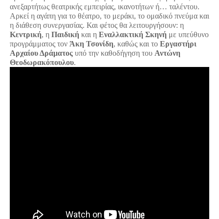
ανεξαρτήτως θεατρικής εμπειρίας, ικανοτήτων ή… ταλέντου.
Αρκεί η αγάπη για το θέατρο, το μεράκι, το ομαδικό πνεύμα και
η διάθεση συνεργασίας. Και φέτος θα λειτουργήσουν: η
Κεντρική
, η
Παιδική
και η
Εναλλακτική Σκηνή
με υπεύθυνο
προγράμματος τον
Άκη Τσονίδη
, καθώς και το
Εργαστήρι
Αρχαίου Δράματος
υπό την καθοδήγηση του
Αντώνη
Θεοδωρακόπουλου
.