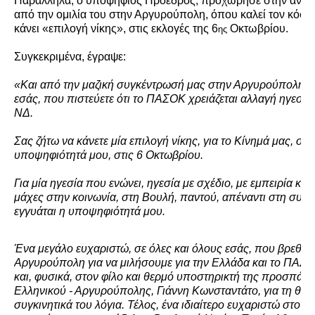
Παράλληλα, ο υποψήφιος Πρόεδρος, προχώρησε στην ανάρ
από την ομιλία του στην Αργυρούπολη, όπου καλεί τον κόσ
κάνει «επιλογή νίκης», στις εκλογές της 6
Οκτωβρίου.
ης
Συγκεκριμένα, έγραψε:
«Και από τη
ν
μαζική συγκέντρωσή μας στην Αργυρούπολη, 
εσάς, που πιστεύετε ότι το ΠΑΣΟΚ χρειάζεται αλλαγή ηγεσίας,
ΝΔ.
Σας ζήτω να κάνετε μία επιλογή νίκης, για το Κίνημά μας, στη
υποψηφιότητά μου, στις 6 Οκτωβρίου.
Για μία ηγεσία που ενώνει, ηγεσία με σχέδιο, με εμπειρία και 
μάχες στην κοινωνία, στη Βουλή, παντού, απέναντι στη συντ
εγγυάται η υποψηφιότητά μου.
Ένα μεγάλο ευχαριστώ, σε όλες και όλους εσάς, που βρεθήκ
Αργυρούπολη για να μιλήσουμε για την Ελλάδα και το ΠΑΣ
και, φυσικά, στον φίλο και θερμό υποστηρικτή της προσπάθ
Ελληνικού - Αργυρούπολης, Γιάννη Κωνσταντάτο, για τη θερ
συγκινητικά του λόγια. Τέλος, ένα ιδιαίτερο ευχαριστώ στον 