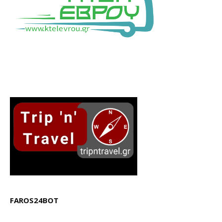
FAROS24BOT