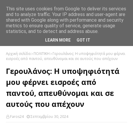
This site uses cookies from Google to deliver its services
and to analyze traffic. Your IP address and user-agent are
shared with Google along with performance and security
metrics to ensure quality of service, generate usage
statistics, and to detect and address abuse.
LEARN MORE
GOT IT
Αρχική σελίδα
ΠΟΛΙΤΙΚΗ
Γερουλάνος: Η υποψηφιότητά μου φέρνει
εισροές από παντού, απευθύνομαι και σε αυτούς που απέχουν
Γερουλάνος: Η υποψηφιότητά
μου φέρνει εισροές από
παντού, απευθύνομαι και σε
αυτούς που απέχουν
Faros24
Σεπτεμβρίου 30, 2024