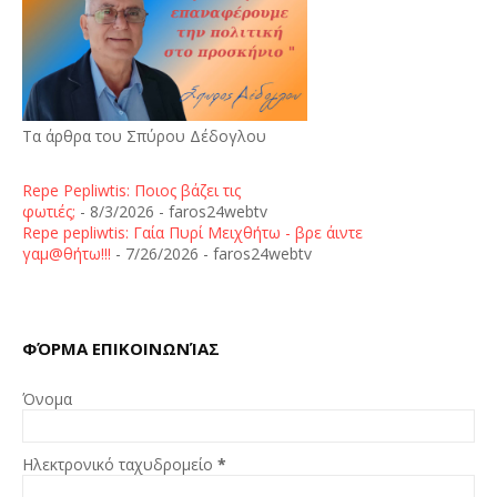
Τα άρθρα του Σπύρου Δέδογλου
Repe Pepliwtis: Ποιος βάζει τις
φωτιές;
- 8/3/2026
- faros24webtv
Repe pepliwtis: Γαία Πυρί Μειχθήτω - βρε άιντε
γαμ@θήτω!!!
- 7/26/2026
- faros24webtv
ΦΌΡΜΑ ΕΠΙΚΟΙΝΩΝΊΑΣ
Όνομα
Ηλεκτρονικό ταχυδρομείο
*