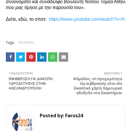
συνονόματο και συνάδελφο Βουλευτή Νοτίου Τομέα Αθηνών
που μας τίμησε με την παρουσία του».
Δείτε, εδώ, το σποτ:
https://www.youtube.
com/watch?v=A5R
Tags:
ΠΟΛΙΤΙΚΗ
ΠΑΛΑΙΌΤΕΡΗ
ΝΕΌΤΕΡΗ
ΕΝΗΜΕΡΩΣΗ ΓΙΑ ΔΙΑΚΟΠΗ
Φάμελλος: «Η προχειρότητα
ΥΔΡΟΔΟΤΗΣΗΣ ΣΤΗΝ
της κυβέρνησης στον νέο
ΑΛΕΞΑΝΔΡΟΥΠΟΛΗ
δικαστικό χάρτη δημιουργεί
αδιέξοδο στα δικαστήρια»
Posted by:
Faros24