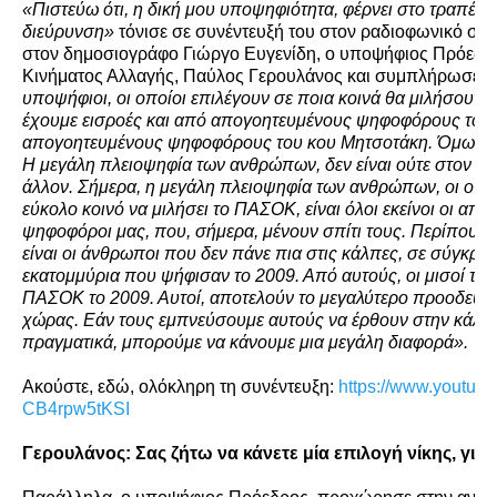
«Πιστεύω ότι, η δική μου υποψηφιότητα, φέρνει στο τραπέζι
διεύρυνση»
τόνισε σε συνέντευξή του στον ραδιοφωνικό στ
στον δημοσιογράφο Γιώργο Ευγενίδη, ο υποψήφιος Πρόεδ
Κινήματος Αλλαγής, Παύλος Γερουλάνος και συμπλήρωσε: 
υποψήφιοι, οι οποίοι επιλέγουν σε ποια κοινά θα μιλήσουν, 
έχουμε εισροές και από απογοητευμένους ψηφοφόρους του
απογοητευμένους ψηφοφόρους του κου Μητσοτάκη.
Όμως, κ
Η μεγάλη πλειοψηφία των ανθρώπων, δεν είναι ούτε στον ένα
άλλον. Σήμερα, η μεγάλη πλειοψηφία των ανθρώπων, οι οποίο
εύκολο κοινό να μιλήσει το ΠΑΣΟΚ, είναι όλοι εκείνοι οι απο
ψηφοφόροι μας, που, σήμερα, μένουν σπίτι τους. Περίπου 3
είναι οι άνθρωποι που δεν πάνε πια στις κάλπες, σε σύγκριση
εκατομμύρια που ψήφισαν το 2009. Από αυτούς, οι μισοί το
ΠΑΣΟΚ το 2009. Αυτοί, αποτελούν το μεγαλύτερο προοδευτι
χώρας. Εάν τους εμπνεύσουμε αυτούς να έρθουν στην κάλπη
πραγματικά, μπορούμε να κάνουμε μια μεγάλη διαφορά».
Ακούστε, εδώ, ολόκληρη τη συνέντευξη:
https://www.
youtube
CB4rpw5tKSI
Γερουλάνος: Σας ζήτω να κάνετε μία επιλογή νίκης, για 