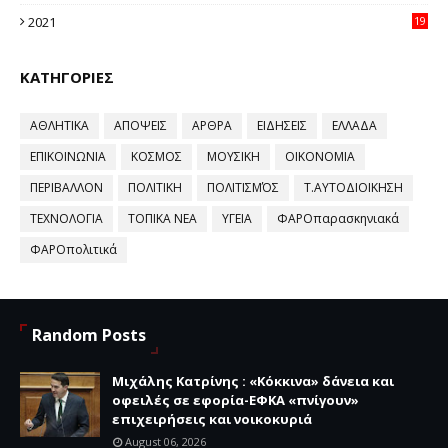
58
2021
19
59
ΚΑΤΗΓΟΡΙΕΣ
ΑΘΛΗΤΙΚΑ
ΑΠΟΨΕΙΣ
ΑΡΘΡΑ
ΕΙΔΗΣΕΙΣ
ΕΛΛΑΔΑ
ΕΠΙΚΟΙΝΩΝΙΑ
ΚΟΣΜΟΣ
ΜΟΥΣΙΚΗ
ΟΙΚΟΝΟΜΙΑ
ΠΕΡΙΒΑΛΛΟΝ
ΠΟΛΙΤΙΚΗ
ΠΟΛΙΤΙΣΜΌΣ
Τ.ΑΥΤΟΔΙΟΙΚΗΣΗ
ΤΕΧΝΟΛΟΓΙΑ
ΤΟΠΙΚΑ ΝΕΑ
ΥΓΕΙΑ
ΦΑΡΟπαρασκηνιακά
ΦΑΡΟπολιτικά
Random Posts
Μιχάλης Κατρίνης : «Κόκκινα» δάνεια και
οφειλές σε εφορία-ΕΦΚΑ «πνίγουν»
επιχειρήσεις και νοικοκυριά
August 06, 2026