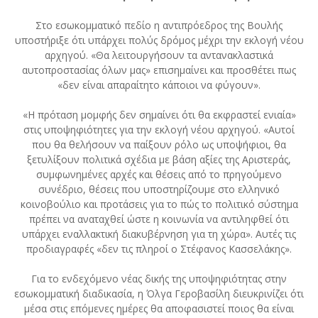
Στο εσωκομματικό πεδίο η αντιπρόεδρος της Βουλής
υποστήριξε ότι υπάρχει πολύς δρόμος μέχρι την εκλογή νέου
αρχηγού. «Θα λειτουργήσουν τα αντανακλαστικά
αυτοπροστασίας όλων μας» επισημαίνει και προσθέτει πως
«δεν είναι απαραίτητο κάποιοι να φύγουν».
«Η πρόταση μομφής δεν σημαίνει ότι θα εκφραστεί ενιαία»
στις υποψηφιότητες για την εκλογή νέου αρχηγού. «Αυτοί
που θα θελήσουν να παίξουν ρόλο ως υποψήφιοι, θα
ξετυλίξουν πολιτικά σχέδια με βάση αξίες της Αριστεράς,
συμφωνημένες αρχές και θέσεις από το πρηγούμενο
συνέδριο, θέσεις που υποστηρίζουμε στο ελληνικό
κοινοβούλιο και προτάσεις για το πώς το πολιτικό σύστημα
πρέπει να αναταχθεί ώστε η κοινωνία να αντιληφθεί ότι
υπάρχει εναλλακτική διακυβέρνηση για τη χώρα». Αυτές τις
προδιαγραφές «δεν τις πληροί ο Στέφανος Κασσελάκης».
Για το ενδεχόμενο νέας δικής της υποψηφιότητας στην
εσωκομματική διαδικασία, η Όλγα Γεροβασίλη διευκρινίζει ότι
μέσα στις επόμενες ημέρες θα αποφασιστεί ποιος θα είναι