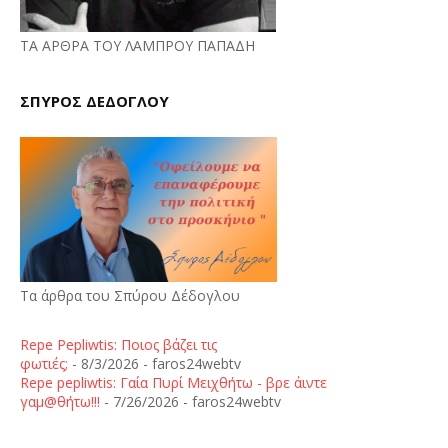
ΤΑ ΑΡΘΡΑ ΤΟΥ ΛΑΜΠΡΟΥ ΠΑΠΑΔΗ
ΣΠΥΡΟΣ ΔΕΔΟΓΛΟΥ
Τα άρθρα του Σπύρου Δέδογλου
Repe Pepliwtis: Ποιος βάζει τις
φωτιές;
- 8/3/2026
- faros24webtv
Repe pepliwtis: Γαία Πυρί Μειχθήτω - βρε άιντε
γαμ@θήτω!!!
- 7/26/2026
- faros24webtv