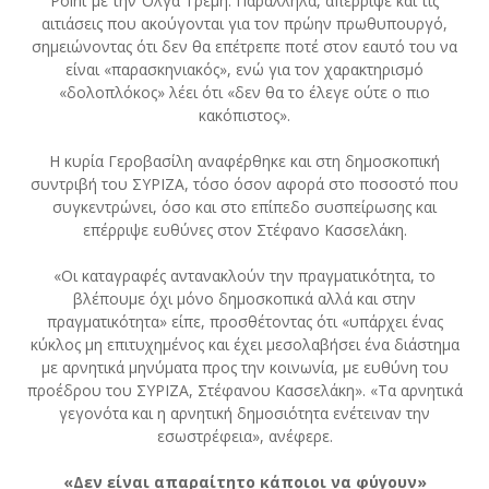
Point με την Όλγα Τρέμη. Παράλληλα, απέρριψε και τις
αιτιάσεις που ακούγονται για τον πρώην πρωθυπουργό,
σημειώνοντας ότι δεν θα επέτρεπε ποτέ στον εαυτό του να
είναι «παρασκηνιακός», ενώ για τον χαρακτηρισμό
«δολοπλόκος» λέει ότι «δεν θα το έλεγε ούτε ο πιο
κακόπιστος».
Η κυρία Γεροβασίλη αναφέρθηκε και στη δημοσκοπική
συντριβή του ΣΥΡΙΖΑ, τόσο όσον αφορά στο ποσοστό που
συγκεντρώνει, όσο και στο επίπεδο συσπείρωσης και
επέρριψε ευθύνες στον Στέφανο Κασσελάκη.
«Οι καταγραφές αντανακλούν την πραγματικότητα, το
βλέπουμε όχι μόνο δημοσκοπικά αλλά και στην
πραγματικότητα» είπε, προσθέτοντας ότι «υπάρχει ένας
κύκλος μη επιτυχημένος και έχει μεσολαβήσει ένα διάστημα
με αρνητικά μηνύματα προς την κοινωνία, με ευθύνη του
προέδρου του ΣΥΡΙΖΑ, Στέφανου Κασσελάκη». «Τα αρνητικά
γεγονότα και η αρνητική δημοσιότητα ενέτειναν την
εσωστρέφεια», ανέφερε.
«Δεν είναι απαραίτητο κάποιοι να φύγουν»