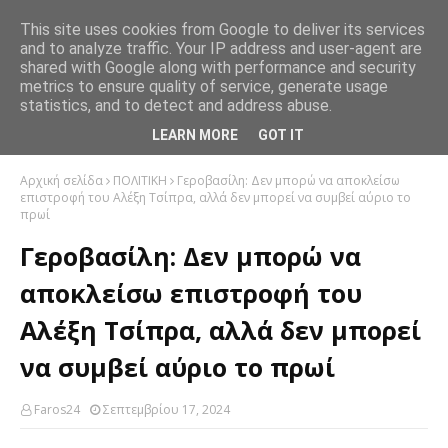
This site uses cookies from Google to deliver its services
and to analyze traffic. Your IP address and user-agent are
shared with Google along with performance and security
metrics to ensure quality of service, generate usage
statistics, and to detect and address abuse.
LEARN MORE
GOT IT
Αρχική σελίδα
ΠΟΛΙΤΙΚΗ
Γεροβασίλη: Δεν μπορώ να αποκλείσω
επιστροφή του Αλέξη Τσίπρα, αλλά δεν μπορεί να συμβεί αύριο το
πρωί
Γεροβασίλη: Δεν μπορώ να
αποκλείσω επιστροφή του
Αλέξη Τσίπρα, αλλά δεν μπορεί
να συμβεί αύριο το πρωί
Faros24
Σεπτεμβρίου 17, 2024