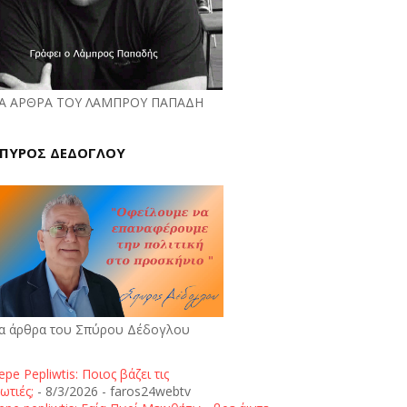
Α ΑΡΘΡΑ ΤΟΥ ΛΑΜΠΡΟΥ ΠΑΠΑΔΗ
ΠΥΡΟΣ ΔΕΔΟΓΛΟΥ
α άρθρα του Σπύρου Δέδογλου
epe Pepliwtis: Ποιος βάζει τις
ωτιές;
- 8/3/2026
- faros24webtv