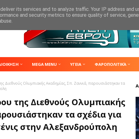
eliver its services and to analyze traffic. Your IP address and 
ormance and security metrics to ensure quality of service, gen
abuse.
ΔΙΟΙΚΗΣΗ
MEGA MENU
ΥΓΕΙΑ
ΦΑΡΟΠΟΛΙΤΙΚΆ
ς Διεθνούς Ολυμπιακής Ακαδημίας, Σπ. Ζαννιά, παρουσιάστηκαν τα
Α
πολη
ρου της Διεθνούς Ολυμπιακής
αρουσιάστηκαν τα σχέδια για
τένις στην Αλεξανδρούπολη