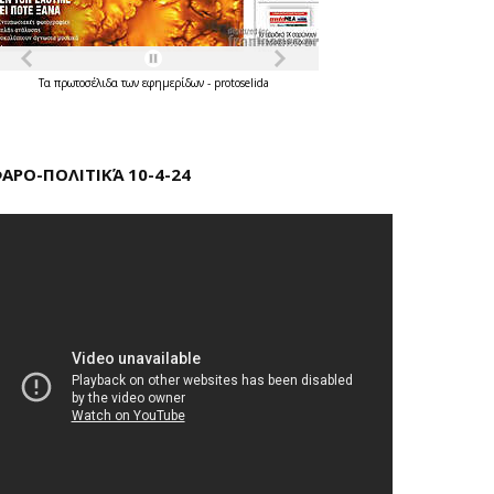
Τα
πρωτοσέλιδα
των
εφημερίδων
-
protoselida
ΑΡΟ-ΠΟΛΙΤΙΚΆ 10-4-24