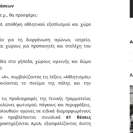
τάσεων
τ.μ., θα προσφέρει:
Μ, αποθήκη αθλητικού εξοπλισμού και χώρο
εία για τη διοργάνωση αγώνων, ιατρείο,
Α
αι χώρους για προπονητές και στελέχη του
θέα στα γήπεδα, χώρους υγιεινής και δώμα
ς.
Λ
 «Α», συμβολίζοντας τις λέξεις «Αθλητισμός»
ικνύοντας το πνεύμα της πόλης και την
τις προδιαγραφές της Γενικής Γραμματείας
υλώνες φωτισμού, πάγκους και περιφράξεις,
ολουθούν αγώνες σε ειδικά διαμορφωμένους
ρο προβλέπονται συνολικά
61 θέσεις
ρακτηρίζονται ΑμεΑ, εξασφαλίζοντας άνετη