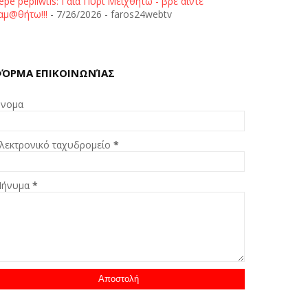
epe pepliwtis: Γαία Πυρί Μειχθήτω - βρε άιντε
αμ@θήτω!!!
- 7/26/2026
- faros24webtv
ΌΡΜΑ ΕΠΙΚΟΙΝΩΝΊΑΣ
νομα
λεκτρονικό ταχυδρομείο
*
ήνυμα
*