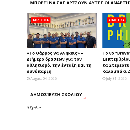
ΜΠΟΡΕΊ ΝΑ ΣΑΣ ΑΡΈΣΟΥΝ ΑΥΤΈΣ ΟΙ ΑΝΑΡΤΉ
ΑΘΛΗΤΙΚΑ
ΑΘΛΗΤΙΚΑ
«Το Θάρρος να Ανήκεις» –
Το 8ο "Brevet
Διήμερο δράσεων για τον
Σεπτεμβρίο
αθλητισμό, την ένταξη και τη
τα Στερεότ
συνύπαρξη
Καλαμπάκι 
August 04, 2026
July 31, 2026
ΔΗΜΟΣΊΕΥΣΗ ΣΧΟΛΊΟΥ
0 Σχόλια