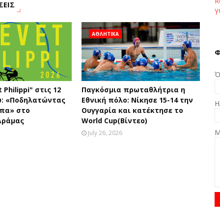
R
ΣΕΙΣ
γ
ΑΘΛΗΤΙΚΑ
Φ
Ό
 Philippi" στις 12
Παγκόσμια πρωταθλήτρια η
υ: «Ποδηλατώντας
Εθνική πόλο: Νίκησε 15-14 την
Η
υπα» στο
Ουγγαρία και κατέκτησε το
Δράμας
World Cup(Βίντεο)
Μ
July 26, 2026