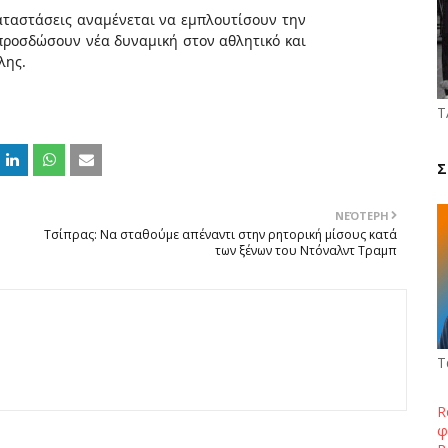
αταστάσεις αναμένεται να εμπλουτίσουν την
προσδώσουν νέα δυναμική στον αθλητικό και
λης.
Τ
Σ
ΝΕΌΤΕΡΗ
Τσίπρας: Να σταθούμε απέναντι στην ρητορική μίσους κατά
των ξένων του Ντόναλντ Τραμπ
Τ
R
φ