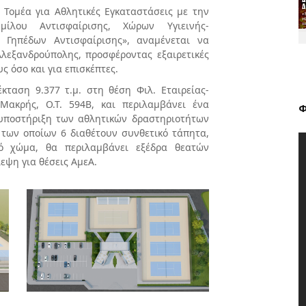
 Τομέα για Αθλητικές Εγκαταστάσεις με την
ίλου Αντισφαίρισης, Χώρων Υγιεινής-
 Γηπέδων Αντισφαίρισης», αναμένεται να
Αλεξανδρούπολης, προσφέροντας εξαιρετικές
ς όσο και για επισκέπτες.
κταση 9.377 τ.μ. στη θέση Φιλ. Εταιρείας-
Μακρής, Ο.Τ. 594Β, και περιλαμβάνει ένα
Φ
 υποστήριξη των αθλητικών δραστηριοτήτων
 των οποίων 6 διαθέτουν συνθετικό τάπητα,
ό χώμα, θα περιλαμβάνει εξέδρα θεατών
εψη για θέσεις ΑμεΑ.