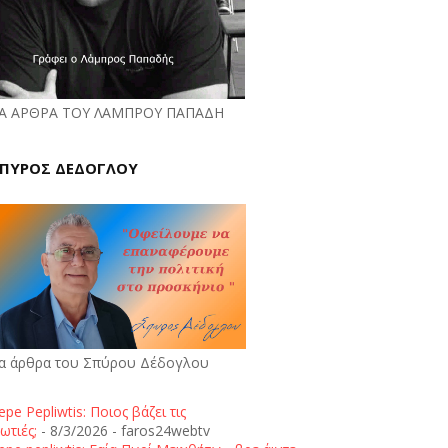
Α ΑΡΘΡΑ ΤΟΥ ΛΑΜΠΡΟΥ ΠΑΠΑΔΗ
ΠΥΡΟΣ ΔΕΔΟΓΛΟΥ
α άρθρα του Σπύρου Δέδογλου
epe Pepliwtis: Ποιος βάζει τις
ωτιές;
- 8/3/2026
- faros24webtv