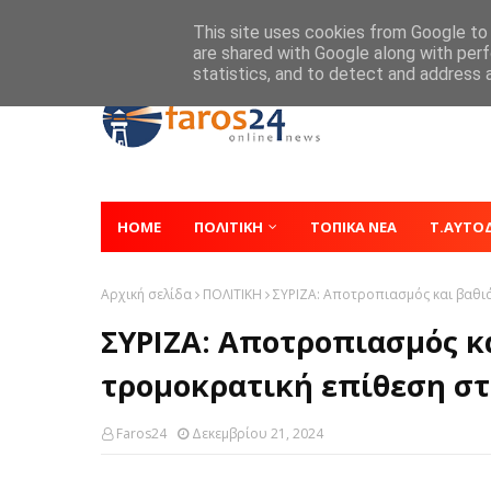
Home
About
Contact
This site uses cookies from Google to d
are shared with Google along with perf
statistics, and to detect and address 
HOME
ΠΟΛΙΤΙΚΗ
ΤΟΠΙΚΑ ΝΕΑ
Τ.ΑΥΤΟ
Αρχική σελίδα
ΠΟΛΙΤΙΚΗ
ΣΥΡΙΖΑ: Αποτροπιασμός και βαθι
ΣΥΡΙΖΑ: Αποτροπιασμός κα
τρομοκρατική επίθεση σ
Faros24
Δεκεμβρίου 21, 2024