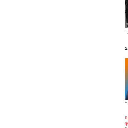
Τ
Σ
Τ
R
φ