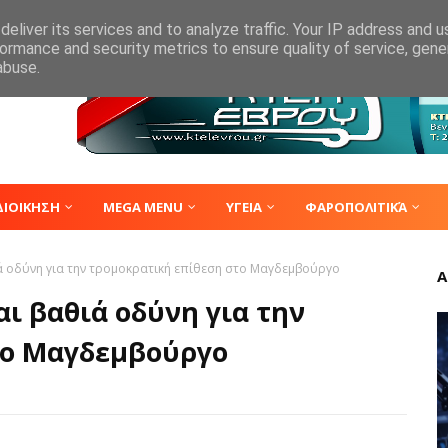
eliver its services and to analyze traffic. Your IP address and 
ormance and security metrics to ensure quality of service, gen
abuse.
ΔΙΟΙΚΗΣΗ
MEGA MENU
ΥΓΕΙΑ
ΦΑΡΟΠΟΛΙΤΙΚΆ
ά οδύνη για την τρομοκρατική επίθεση στο Μαγδεμβούργο
Α
ι βαθιά οδύνη για την
το Μαγδεμβούργο