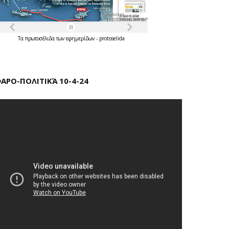
Τα
πρωτοσέλιδα
των
εφημερίδων
-
protoselida
ΑΡΟ-ΠΟΛΙΤΙΚΆ 10-4-24