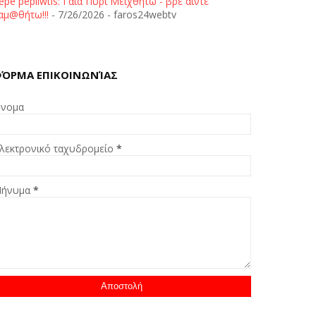
epe pepliwtis: Γαία Πυρί Μειχθήτω - βρε άιντε
αμ@θήτω!!!
- 7/26/2026
- faros24webtv
ΌΡΜΑ ΕΠΙΚΟΙΝΩΝΊΑΣ
νομα
λεκτρονικό ταχυδρομείο
*
ήνυμα
*