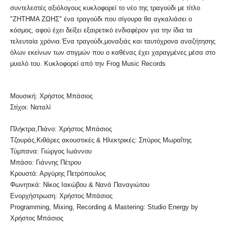
συντελεστές αξιόλογους κυκλοφορεί το νέο της τραγούδι με τίτλο
"ΖΗΤΗΜΑ ΖΩΗΣ" ένα τραγούδι που σίγουρα θα αγκαλιάσει ο
κόσμος, αφού έχει δείξει εξαιρετικό ενδιαφέρον για την ίδια τα
τελευταία χρόνια.Ένα τραγούδι,μοναξιάς και ταυτόχρονα αναζήτησης
όλων εκείνων των στιγμών που ο καθένας έχει χαραγμένες μέσα στο
μυαλό του. Κυκλοφορεί από την Frog Music Records
Μουσική: Χρήστος Μπάσιος
Στίχοι: Ναταλί
Πλήκτρα,Πιάνο: Χρήστος Μπάσιος
Τζουράς,Κιθάρες ακουστικές & Ηλεκτρικές: Σπύρος Μωραΐτης
Τύμπανα: Γιώργος Ιωάννου
Μπάσο: Γιάννης Πέτρου
Κρουστά: Αργύρης Πετρόπουλος
Φωνητικά: Νίκος Ιακώβου & Νανά Παναγιώτου
Ενορχήστρωση: Χρήστος Μπάσιος
Programming, Mixing, Recording & Mastering: Studio Energy by
Χρήστος Μπάσιος