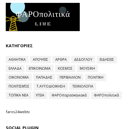
ΚΑΤΗΓΟΡΙΕΣ
ΑΘΛΗΤΙΚΑ
ΑΠΟΨΕΙΣ
ΑΡΘΡΑ
ΔΕΔΟΓΛΟΥ
ΕΙΔΗΣΕΙΣ
ΕΛΛΑΔΑ
ΕΠΙΚΟΙΝΩΝΙΑ
ΚΟΣΜΟΣ
ΜΟΥΣΙΚΗ
ΟΙΚΟΝΟΜΙΑ
ΠΑΠΑΔΗΣ
ΠΕΡΙΒΑΛΛΟΝ
ΠΟΛΙΤΙΚΗ
ΠΟΛΙΤΙΣΜΌΣ
Τ.ΑΥΤΟΔΙΟΙΚΗΣΗ
ΤΕΧΝΟΛΟΓΙΑ
ΤΟΠΙΚΑ ΝΕΑ
ΥΓΕΙΑ
ΦΑΡΟπαρασκηνιακά
ΦΑΡΟπολιτικά
faros24webtv
SOCIAL PLUGIN