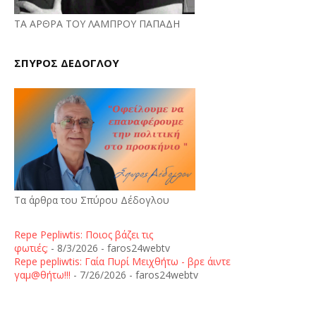
ΤΑ ΑΡΘΡΑ ΤΟΥ ΛΑΜΠΡΟΥ ΠΑΠΑΔΗ
ΣΠΥΡΟΣ ΔΕΔΟΓΛΟΥ
Τα άρθρα του Σπύρου Δέδογλου
Repe Pepliwtis: Ποιος βάζει τις
φωτιές;
- 8/3/2026
- faros24webtv
Repe pepliwtis: Γαία Πυρί Μειχθήτω - βρε άιντε
γαμ@θήτω!!!
- 7/26/2026
- faros24webtv