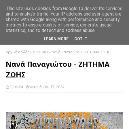
This site uses cookies from Google to deliver its services
and to analyze traffic. Your IP address and user-agent are
shared with Google along with performance and security
metrics to ensure quality of service, generate usage
statistics, and to detect and address abuse.
LEARN MORE
GOT IT
Αρχική σελίδα
ΜΟΥΣΙΚΗ
Νανά Παναγιώτου - ΖΗΤΗΜΑ ΖΩΗΣ
Νανά Παναγιώτου - ΖΗΤΗΜΑ
ΖΩΗΣ
Faros24
Δεκεμβρίου 17, 2024