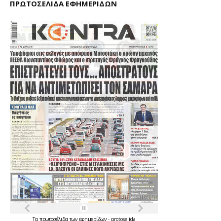
ΠΡΩΤΟΣΕΛΙΔΑ ΕΦΗΜΕΡΙΔΩΝ
Τα
πρωτοσέλιδα
των
εφημερίδων
-
protoselida