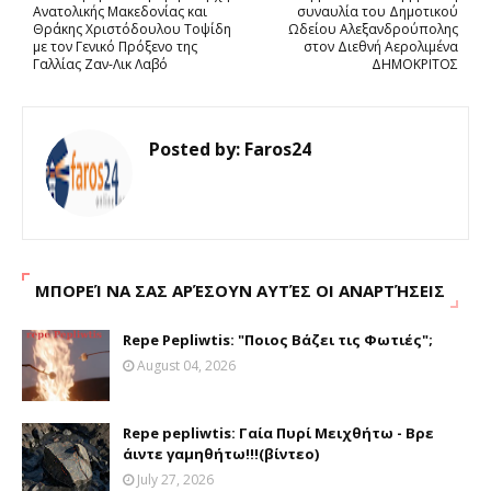
Ανατολικής Μακεδονίας και
συναυλία του Δημοτικού
Θράκης Χριστόδουλου Τοψίδη
Ωδείου Αλεξανδρούπολης
με τον Γενικό Πρόξενο της
στον Διεθνή Αερολιμένα
Γαλλίας Ζαν-Λικ Λαβό
ΔΗΜΟΚΡΙΤΟΣ
Posted by:
Faros24
ΜΠΟΡΕΊ ΝΑ ΣΑΣ ΑΡΈΣΟΥΝ ΑΥΤΈΣ ΟΙ ΑΝΑΡΤΉΣΕΙΣ
Repe Pepliwtis: "Ποιος Βάζει τις Φωτιές";
August 04, 2026
Repe pepliwtis: Γαία Πυρί Μειχθήτω - Βρε
άιντε γαμηθήτω!!!(βίντεο)
July 27, 2026