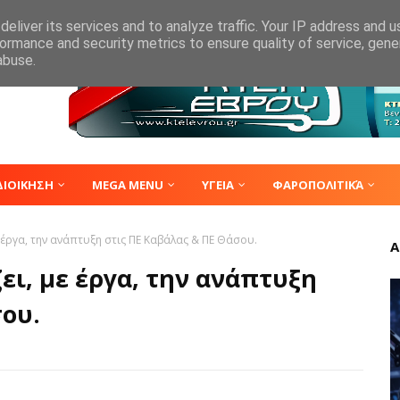
eliver its services and to analyze traffic. Your IP address and 
ormance and security metrics to ensure quality of service, gen
abuse.
ΔΙΟΙΚΗΣΗ
MEGA MENU
ΥΓΕΙΑ
ΦΑΡΟΠΟΛΙΤΙΚΆ
 έργα, την ανάπτυξη στις ΠΕ Καβάλας & ΠΕ Θάσου.
Α
ι, με έργα, την ανάπτυξη
σου.