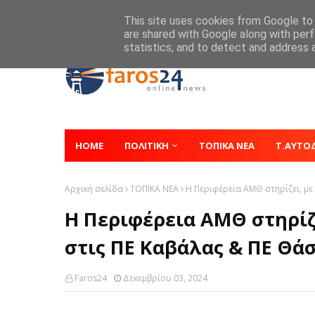
Home
About
Contact
This site uses cookies from Google to d
are shared with Google along with perf
statistics, and to detect and address 
HOME
ΠΟΛΙΤΙΚΗ
ΤΟΠΙΚΑ ΝΕΑ
Τ.ΑΥΤΟ
Αρχική σελίδα
ΤΟΠΙΚΑ ΝΕΑ
Η Περιφέρεια ΑΜΘ στηρίζει, με
Η Περιφέρεια ΑΜΘ στηρίζε
στις ΠΕ Καβάλας & ΠΕ Θά
Faros24
Δεκεμβρίου 03, 2024