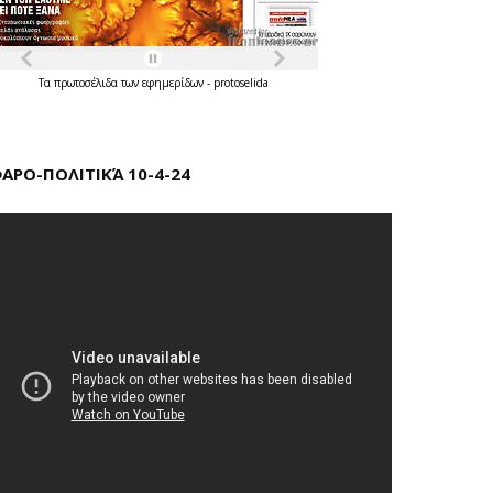
Τα
πρωτοσέλιδα
των
εφημερίδων
-
protoselida
ΑΡΟ-ΠΟΛΙΤΙΚΆ 10-4-24