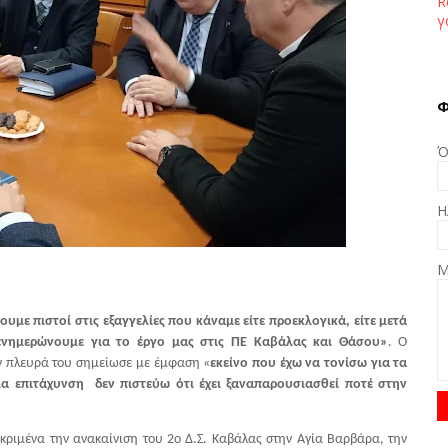
R
γ
Φ
Ό
Η
Μ
υμε πιστοί στις εξαγγελίες που κάναμε είτε προεκλογικά, είτε μετά
ς ενημερώνουμε για το έργο μας στις ΠΕ Καβάλας και Θάσου»
. Ο
ν πλευρά του σημείωσε με έμφαση «
εκείνο που έχω να τονίσω για τα
τοια επιτάχυνση δεν πιστεύω ότι έχει ξαναπαρουσιασθεί ποτέ στην
εκριμένα την ανακαίνιση του 2ο Δ.Σ. Καβάλας στην Αγία Βαρβάρα, την