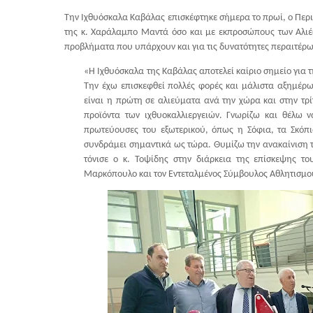
Την Ιχθυόσκαλα Καβάλας επισκέφτηκε σήμερα το πρωί, ο Περι
της κ. Χαράλαμπο Μαντά όσο και με εκπροσώπους των Αλιέω
προβλήματα που υπάρχουν και για τις δυνατότητες περαιτέρ
«Η Ιχθυόσκαλα της Καβάλας αποτελεί καίριο σημείο για 
Την έχω επισκεφθεί πολλές φορές και μάλιστα αξημέρω
είναι η πρώτη σε αλιεύματα ανά την χώρα και στην τρ
προϊόντα των ιχθυοκαλλιεργειών. Γνωρίζω και θέλω 
πρωτεύουσες του εξωτερικού, όπως η Σόφια, τα Σκόπι
συνδράμει σημαντικά ως τώρα. Θυμίζω την ανακαίνιση 
τόνισε ο κ. Τοψίδης στην διάρκεια της επίσκεψης τ
Μαρκόπουλο και τον Εντεταλμένος Σύμβουλος Αθλητισμού 