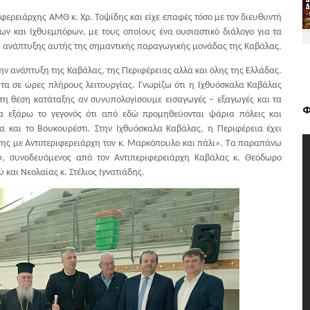
φερειάρχης ΑΜΘ κ. Χρ. Τοψίδης και είχε επαφές τόσο με τον διευθυντή
ν και Ιχθυεμπόρων, με τους οποίους ένα ουσιαστικό διάλογο για τα
ω ανάπτυξης αυτής της σημαντικής παραγωγικής μονάδας της Καβάλας.
την ανάπτυξη της Καβάλας, της Περιφέρειας αλλά και όλης της Ελλάδας.
τα σε ώρες πλήρους λειτουργίας. Γνωρίζω ότι η Ιχθυόσκαλα Καβάλας
ίτη θέση κατάταξης αν συνυπολογίσουμε εισαγωγές – εξαγωγές και τα
Φ
να εξάρω το γεγονός ότι από εδώ προμηθεύονται ψάρια πόλεις και
α και το Βουκουρέστι. Στην Ιχθυόσκαλα Καβάλας, η Περιφέρεια έχει
της με Αντιπεριφερειάρχη τον κ. Μαρκόπουλο και πάλι». Τα παραπάνω
ου, συνοδευόμενος από τον Αντιπεριφερειάρχη Καβάλας κ. Θεόδωρο
και Νεολαίας κ. Στέλιος Ιγνατιάδης.