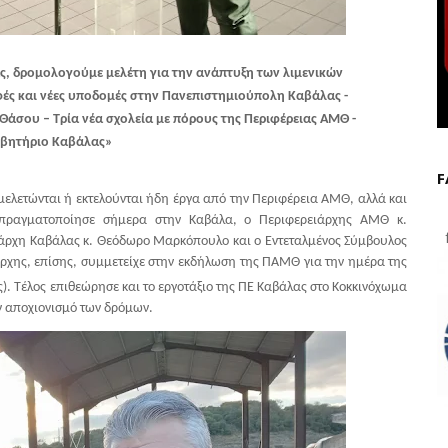
ς, δρομολογούμε μελέτη για την ανάπτυξη των λιμενικών
αφές και νέες υποδομές στην Πανεπιστημιούπολη Καβάλας -
άσου – Τρία νέα σχολεία με πόρους της Περιφέρειας ΑΜΘ -
μβητήριο Καβάλας»
F
μελετώνται ή εκτελούνται ήδη έργα από την Περιφέρεια ΑΜΘ, αλλά και
 πραγματοποίησε σήμερα στην Καβάλα, ο Περιφερειάρχης ΑΜΘ κ.
f
ιάρχη Καβάλας κ. Θεόδωρο Μαρκόπουλο και ο Εντεταλμένος Σύμβουλος
ιάρχης, επίσης, συμμετείχε στην εκδήλωση της ΠΑΜΘ για την ημέρα της
 Τέλος επιθεώρησε και το εργοτάξιο της ΠΕ Καβάλας στο Κοκκινόχωμα
ν αποχιονισμό των δρόμων.