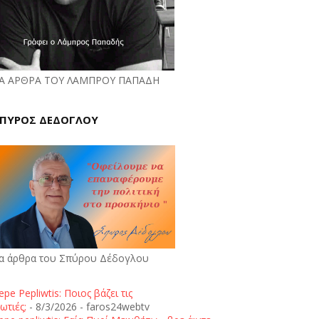
Α ΑΡΘΡΑ ΤΟΥ ΛΑΜΠΡΟΥ ΠΑΠΑΔΗ
ΠΥΡΟΣ ΔΕΔΟΓΛΟΥ
α άρθρα του Σπύρου Δέδογλου
epe Pepliwtis: Ποιος βάζει τις
ωτιές;
- 8/3/2026
- faros24webtv