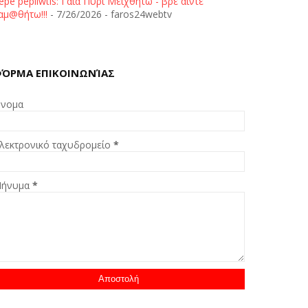
epe pepliwtis: Γαία Πυρί Μειχθήτω - βρε άιντε
αμ@θήτω!!!
- 7/26/2026
- faros24webtv
ΌΡΜΑ ΕΠΙΚΟΙΝΩΝΊΑΣ
νομα
λεκτρονικό ταχυδρομείο
*
ήνυμα
*