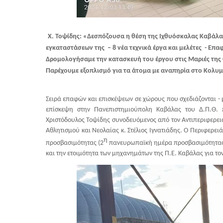
Χ. Τοψίδης: «Δεσπόζουσα η θέση της Ιχθυόσκαλας Καβάλα
εγκαταστάσεων της – 8 νέα τεχνικά έργα και μελέτες - Επ
Δρομολογήσαμε την κατασκευή του έργου στις Μαριές της Θ
Παρέχουμε εξοπλισμό για τα άτομα με αναπηρία στο Κολυ
Σειρά επαφών και επισκέψεων σε χώρους που σχεδιάζονται - 
επίσκεψη στην Πανεπιστημιούπολη Καβάλας του Δ.Π.Θ.
Χριστόδουλος Τοψίδης συνοδευόμενος από τον Αντιπεριφερε
Αθλητισμού και Νεολαίας κ. Στέλιος Ιγνατιάδης. Ο Περιφερε
η
προσβασιμότητας (2
πανευρωπαϊκή ημέρα προσβασιμότητας).
και την ετοιμότητα των μηχανημάτων της Π.Ε. Καβάλας για το