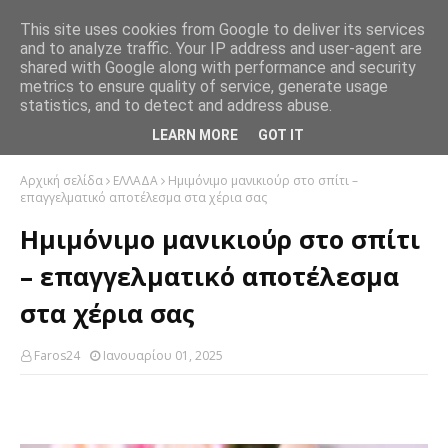
This site uses cookies from Google to deliver its services
and to analyze traffic. Your IP address and user-agent are
shared with Google along with performance and security
metrics to ensure quality of service, generate usage
statistics, and to detect and address abuse.
LEARN MORE
GOT IT
Αρχική σελίδα
ΕΛΛΑΔΑ
Ημιμόνιμο μανικιούρ στο σπίτι –
επαγγελματικό αποτέλεσμα στα χέρια σας
Ημιμόνιμο μανικιούρ στο σπίτι
– επαγγελματικό αποτέλεσμα
στα χέρια σας
Faros24
Ιανουαρίου 01, 2025