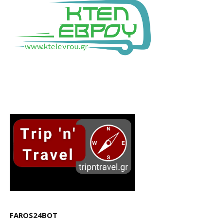
FAROS24BOT