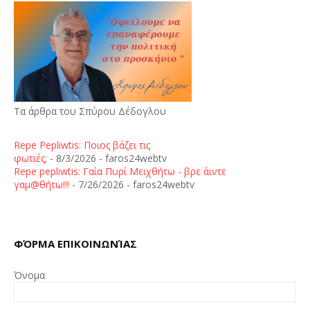
Τα άρθρα του Σπύρου Δέδογλου
Repe Pepliwtis: Ποιος βάζει τις
φωτιές;
- 8/3/2026
- faros24webtv
Repe pepliwtis: Γαία Πυρί Μειχθήτω - βρε άιντε
γαμ@θήτω!!!
- 7/26/2026
- faros24webtv
ΦΌΡΜΑ ΕΠΙΚΟΙΝΩΝΊΑΣ
Όνομα