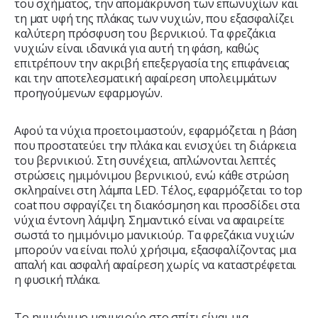
του σχήματος, την απομάκρυνση των επωνυχίων και
τη ματ υφή της πλάκας των νυχιών, που εξασφαλίζει
καλύτερη πρόσφυση του βερνικιού. Τα φρεζάκια
νυχιών είναι ιδανικά για αυτή τη φάση, καθώς
επιτρέπουν την ακριβή επεξεργασία της επιφάνειας
και την αποτελεσματική αφαίρεση υπολειμμάτων
προηγούμενων εφαρμογών.
Αφού τα νύχια προετοιμαστούν, εφαρμόζεται η βάση
που προστατεύει την πλάκα και ενισχύει τη διάρκεια
του βερνικιού. Στη συνέχεια, απλώνονται λεπτές
στρώσεις ημιμόνιμου βερνικιού, ενώ κάθε στρώση
σκληραίνει στη λάμπα LED. Τέλος, εφαρμόζεται το top
coat που σφραγίζει τη διακόσμηση και προσδίδει στα
νύχια έντονη λάμψη. Σημαντικό είναι να αφαιρείτε
σωστά το ημιμόνιμο μανικιούρ. Τα φρεζάκια νυχιών
μπορούν να είναι πολύ χρήσιμα, εξασφαλίζοντας μια
απαλή και ασφαλή αφαίρεση χωρίς να καταστρέφεται
η φυσική πλάκα.
Το ημιμόνιμο μανικιούρ στο σπίτι είναι μια