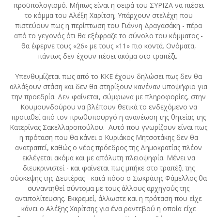
προϋπολογισμό. Μήπως είναι η σειρά του ΣΥΡΙΖΑ να πιέσει
το κόμμα του Αλέξη Χαρίτση; Υπάρχουν στελέχη που
πιστεύουν πως η περίπτωση του Γιάννη Δραγασάκη - πέρα
από το γεγονός ότι θα εξέφραζε το σύνολο του κόμματος -
θα έφερνε τους «26» με τους «11» πιο κοντά. Ονόματα,
πάντως δεν έχουν πέσει ακόμα στο τραπέζι.
Υπενθυμίζεται πως από το ΚΚΕ έχουν δηλώσει πως δεν θα
αλλάξουν στάση και δεν θα στηρίξουν κανέναν υποψήφιο για
την προεδρία. Δεν φαίνεται, σύμφωνα με πληροφορίες, στην
Κουμουνδούρου να βλέπουν θετικά το ενδεχόμενο να
προταθεί από τον πρωθυπουργό η ανανέωση της θητείας της
Κατερίνας Σακελλαροπούλου. Αυτό που γνωρίζουν είναι πως
η πρόταση που θα κάνει ο Κυριάκος Μητσοτάκης δεν θα
ανατραπεί, καθώς ο νέος πρόεδρος της Δημοκρατίας πλέον
εκλέγεται ακόμα και με απόλυτη πλειοψηφία. Μένει να
διευκρινιστεί - και φαίνεται πως μπήκε στο τραπέζι της
σύσκεψης της Δευτέρας - κατά πόσο ο Σωκράτης Φάμελλος θα
συναντηθεί σύντομα με τους άλλους αρχηγούς της
αντιπολίτευσης. Εκκρεμεί, άλλωστε και η πρόταση που είχε
κάνει ο Αλέξης Χαρίτσης για ένα ραντεβού η οποία είχε