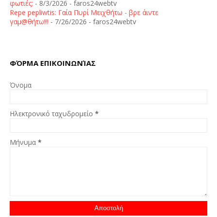
φωτιές;
- 8/3/2026
- faros24webtv
Repe pepliwtis: Γαία Πυρί Μειχθήτω - βρε άιντε
γαμ@θήτω!!!
- 7/26/2026
- faros24webtv
ΦΌΡΜΑ ΕΠΙΚΟΙΝΩΝΊΑΣ
Όνομα
Ηλεκτρονικό ταχυδρομείο
*
Μήνυμα
*