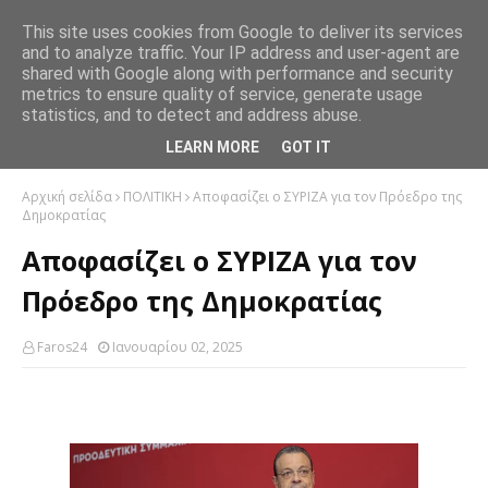
This site uses cookies from Google to deliver its services
and to analyze traffic. Your IP address and user-agent are
shared with Google along with performance and security
metrics to ensure quality of service, generate usage
statistics, and to detect and address abuse.
LEARN MORE
GOT IT
Αρχική σελίδα
ΠΟΛΙΤΙΚΗ
Αποφασίζει ο ΣΥΡΙΖΑ για τον Πρόεδρο της
Δημοκρατίας
Αποφασίζει ο ΣΥΡΙΖΑ για τον
Πρόεδρο της Δημοκρατίας
Faros24
Ιανουαρίου 02, 2025