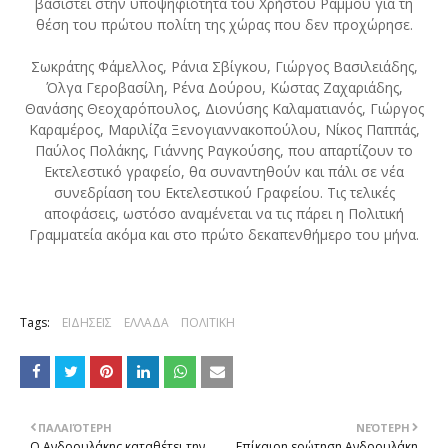
βασιστεί στην υποψηφιότητα του Χρήστου Ράμμου για τη
θέση του πρώτου πολίτη της χώρας που δεν προχώρησε.
Σωκράτης Φάμελλος, Ράνια Σβίγκου, Γιώργος Βασιλειάδης,
Όλγα Γεροβασίλη, Ρένα Δούρου, Κώστας Ζαχαριάδης,
Θανάσης Θεοχαρόπουλος, Διονύσης Καλαματιανός, Γιώργος
Καραμέρος, Μαριλίζα Ξενογιαννακοπούλου, Νίκος Παππάς,
Παύλος Πολάκης, Γιάννης Ραγκούσης, που απαρτίζουν το
Εκτελεστικό γραφείο, θα συναντηθούν και πάλι σε νέα
συνεδρίαση του Εκτελεστικού Γραφείου. Τις τελικές
αποφάσεις, ωστόσο αναμένεται να τις πάρει η Πολιτική
Γραμματεία ακόμα και στο πρώτο δεκαπενθήμερο του μήνα.
Tags:
ΕΙΔΗΣΕΙΣ
ΕΛΛΑΔΑ
ΠΟΛΙΤΙΚΗ
ΠΑΛΑΙΌΤΕΡΗ
ΝΕΌΤΕΡΗ
Ο Ανδρουλάκης καταθέτει την
Επίκαιρη ερώτηση Ανδρουλάκη