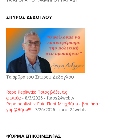
ΣΠΥΡΟΣ ΔΕΔΟΓΛΟΥ
Τα άρθρα του Σπύρου Δέδογλου
Repe Pepliwtis: Ποιος βάζει τις
φωτιές;
- 8/3/2026
- faros24webtv
Repe pepliwtis: Γαία Πυρί Μειχθήτω - βρε άιντε
γαμ@θήτω!!!
- 7/26/2026
- faros24webtv
ΦΌΡΜΑ ΕΠΙΚΟΙΝΩΝΊΑΣ