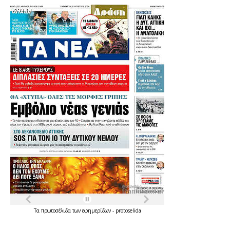
Τα
πρωτοσέλιδα
των
εφημερίδων
-
protoselida