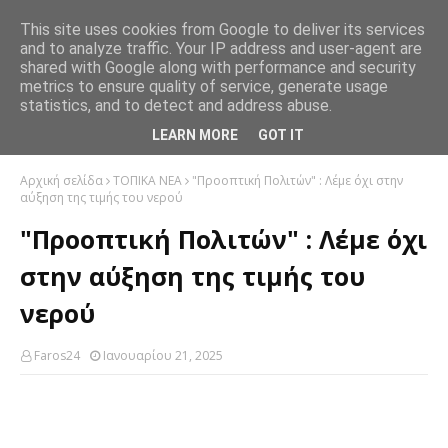
This site uses cookies from Google to deliver its services
and to analyze traffic. Your IP address and user-agent are
shared with Google along with performance and security
metrics to ensure quality of service, generate usage
statistics, and to detect and address abuse.
LEARN MORE
GOT IT
Αρχική σελίδα
ΤΟΠΙΚΑ ΝΕΑ
"Προοπτική Πολιτών" : Λέμε όχι στην
αύξηση της τιμής του νερού
"Προοπτική Πολιτών" : Λέμε όχι
στην αύξηση της τιμής του
νερού
Faros24
Ιανουαρίου 21, 2025