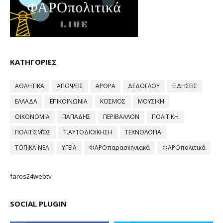
ΚΑΤΗΓΟΡΙΕΣ
ΑΘΛΗΤΙΚΑ
ΑΠΟΨΕΙΣ
ΑΡΘΡΑ
ΔΕΔΟΓΛΟΥ
ΕΙΔΗΣΕΙΣ
ΕΛΛΑΔΑ
ΕΠΙΚΟΙΝΩΝΙΑ
ΚΟΣΜΟΣ
ΜΟΥΣΙΚΗ
ΟΙΚΟΝΟΜΙΑ
ΠΑΠΑΔΗΣ
ΠΕΡΙΒΑΛΛΟΝ
ΠΟΛΙΤΙΚΗ
ΠΟΛΙΤΙΣΜΌΣ
Τ.ΑΥΤΟΔΙΟΙΚΗΣΗ
ΤΕΧΝΟΛΟΓΙΑ
ΤΟΠΙΚΑ ΝΕΑ
ΥΓΕΙΑ
ΦΑΡΟπαρασκηνιακά
ΦΑΡΟπολιτικά
faros24webtv
SOCIAL PLUGIN