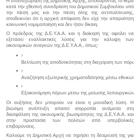
Η υπαναχώρηση της Δημοτικής Αρχής, αποσύροντας το θέμα
κατά την χθεσινή συνεδρίαση του Δημοτικού Συμβουλίου υπό
την πίεσή μας και την πίεση όλης της αντιπολίτευσης,
αποδεικνύει ότι η αρχική απόφαση δεν είχε την απαραίτητη
κοινωνική νομιμοποίηση και δεν ήταν δίκαιη.
Ο πρόεδρος της Δ.Ε.Υ.Α.Α. και η διοίκησή της οφείλει να
εξετάσει εναλλακτικές λύσεις για την κάλυψη των
οικονομικών αναγκών της Δ.Ε.Υ.Α.Α., όπως:
Βελτίωση της αποδοτικότητας στη διαχείριση των πόρων.
Αναζήτηση εξωτερικής χρηματοδότησης μέσω εθνικών 
Εξοικονόμηση πόρων μέσω της μείωσης λειτουργικών εξ
Οι αυξήσεις δεν μπορούν να είναι η μοναδική λύση. Η
βιώσιμη ανάπτυξη απαιτεί ισορροπία ανάμεσα στη
διασφάλιση της οικονομικής βιωσιμότητας της Δ.Ε.Υ.Α.Α. και
στην προστασία των πολιτών από υπερβολικές
επιβαρύνσεις.
Καλούμε τη Δημοτική Αρχή να τηρήσει τη δέσμευσή της για