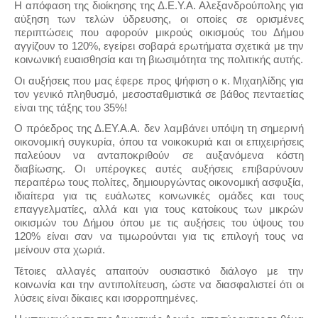
Η απόφαση της διοίκησης της Δ.Ε.Υ.Α. Αλεξανδρούπολης για
αύξηση των τελών ύδρευσης, οι οποίες σε ορισμένες
περιπτώσεις που αφορούν μικρούς οικισμούς του Δήμου
αγγίζουν το 120%, εγείρει σοβαρά ερωτήματα σχετικά με την
κοινωνική ευαισθησία και τη βιωσιμότητα της πολιτικής αυτής.
Οι αυξήσεις που μας έφερε προς ψήφιση ο κ. Μιχαηλίδης για
τον γενικό πληθυσμό, μεσοσταθμιστικά σε βάθος πενταετίας
είναι της τάξης του 35%!
Ο πρόεδρος της Δ.ΕΥ.Α.Α. δεν λαμβάνει υπόψη τη σημερινή
οικονομική συγκυρία, όπου τα νοικοκυριά και οι επιχειρήσεις
παλεύουν να ανταποκριθούν σε αυξανόμενα κόστη
διαβίωσης. Οι υπέρογκες αυτές αυξήσεις επιβαρύνουν
περαιτέρω τους πολίτες, δημιουργώντας οικονομική ασφυξία,
ιδιαίτερα για τις ευάλωτες κοινωνικές ομάδες και τους
επαγγελματίες, αλλά και για τους κατοίκους των μικρών
οικισμών του Δήμου όπου με τις αυξήσεις του ύψους του
120% είναι σαν να τιμωρούνται για τις επιλογή τους να
μείνουν στα χωριά.
Τέτοιες αλλαγές απαιτούν ουσιαστικό διάλογο με την
κοινωνία και την αντιπολίτευση, ώστε να διασφαλιστεί ότι οι
λύσεις είναι δίκαιες και ισορροπημένες.