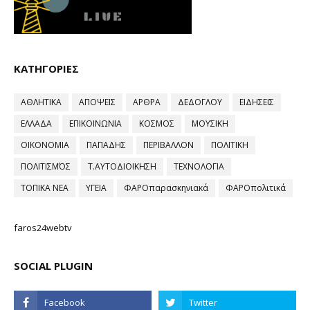
ΚΑΤΗΓΟΡΙΕΣ
ΑΘΛΗΤΙΚΑ
ΑΠΟΨΕΙΣ
ΑΡΘΡΑ
ΔΕΔΟΓΛΟΥ
ΕΙΔΗΣΕΙΣ
ΕΛΛΑΔΑ
ΕΠΙΚΟΙΝΩΝΙΑ
ΚΟΣΜΟΣ
ΜΟΥΣΙΚΗ
ΟΙΚΟΝΟΜΙΑ
ΠΑΠΑΔΗΣ
ΠΕΡΙΒΑΛΛΟΝ
ΠΟΛΙΤΙΚΗ
ΠΟΛΙΤΙΣΜΌΣ
Τ.ΑΥΤΟΔΙΟΙΚΗΣΗ
ΤΕΧΝΟΛΟΓΙΑ
ΤΟΠΙΚΑ ΝΕΑ
ΥΓΕΙΑ
ΦΑΡΟπαρασκηνιακά
ΦΑΡΟπολιτικά
faros24webtv
SOCIAL PLUGIN