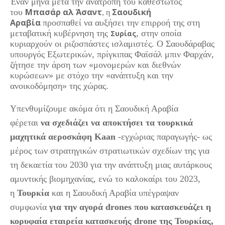
Έναν μήνα μετά την ανατροπή του καθεστώτος
Μπασάρ αλ Άσαντ
Σαουδική
του
, η
Αραβία
προσπαθεί να αυξήσει την επιρροή της στη
μεταβατική κυβέρνηση της
, στην οποία
Συρίας
κυριαρχούν οι ριζοσπάστες ισλαμιστές. Ο Σαουδάραβας
υπουργός Εξωτερικών, πρίγκιπας Φαϊσάλ μπιν Φαρχάν,
ζήτησε την άρση των «μονομερών και διεθνών
κυρώσεων» με στόχο την «ανάπτυξη και την
ανοικοδόμηση» της χώρας.
Υπενθυμίζουμε ακόμα ότι η Σαουδική Αραβία
φέρεται
να σχεδιάζει να αποκτήσει τα τουρκικά
μαχητικά αεροσκάφη Kaan
-εγχώριας παραγωγής- ως
μέρος των στρατηγικών στρατιωτικών σχεδίων της για
τη δεκαετία του 2030 για την ανάπτυξη μιας αυτάρκους
αμυντικής βιομηχανίας, ενώ το καλοκαίρι του 2023,
η
Τουρκία
και η Σαουδική Αραβία υπέγραψαν
συμφωνία
για την αγορά drones που κατασκευάζει η
κορυφαία εταιρεία κατασκευής drone της Τουρκίας,