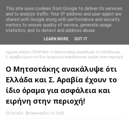
This site uses cookies from Google to deliver its services
and to analyze traffic. Your IP address and user-agent are
shared with Google along with performance and security
metrics to ensure quality of service, generate usage
statistics, and to detect and address abuse.
LEARN MORE
GOT IT
Αρχική σελίδα
ΠΟΛΙΤΙΚΗ
Ο Μητσοτάκης ανακάλυψε ότι Ελλάδα και
Σ. Αραβία έχουν το ίδιο όραμα για ασφάλεια και ειρήνη στην περιοχή!
Ο Μητσοτάκης ανακάλυψε ότι
Ελλάδα και Σ. Αραβία έχουν το
ίδιο όραμα για ασφάλεια και
ειρήνη στην περιοχή!
Faros24
Ιανουαρίου 13, 2025