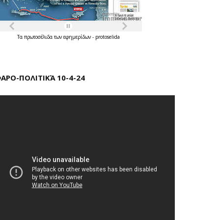
Τα
πρωτοσέλιδα
των
εφημερίδων
-
protoselida
ΑΡΟ-ΠΟΛΙΤΙΚΆ 10-4-24