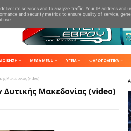
eliver its services and to analyze traffic. Your IP address and 
ormance and security metrics to ensure quality of service, gen
abuse.
ΔΙΟΙΚΗΣΗ
MEGA MENU
ΥΓΕΙΑ
ΦΑΡΟΠΟΛΙΤΙΚΆ
ικής Μακεδονίας (video)
Α
v Δυτικής Μακεδονίας (video)