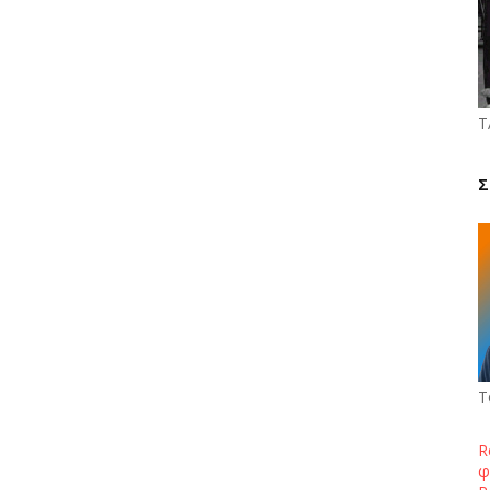
Τ
Σ
Τ
R
φ