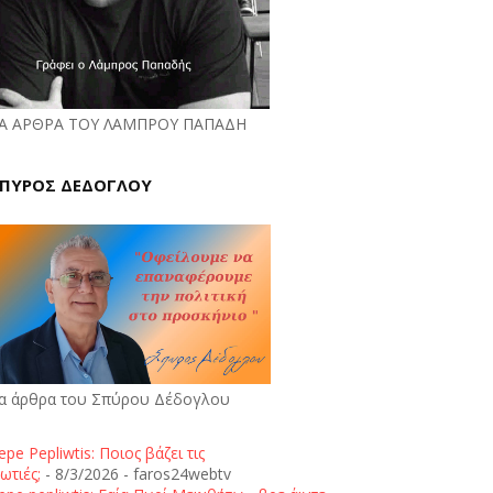
Α ΑΡΘΡΑ ΤΟΥ ΛΑΜΠΡΟΥ ΠΑΠΑΔΗ
ΠΥΡΟΣ ΔΕΔΟΓΛΟΥ
α άρθρα του Σπύρου Δέδογλου
epe Pepliwtis: Ποιος βάζει τις
ωτιές;
- 8/3/2026
- faros24webtv