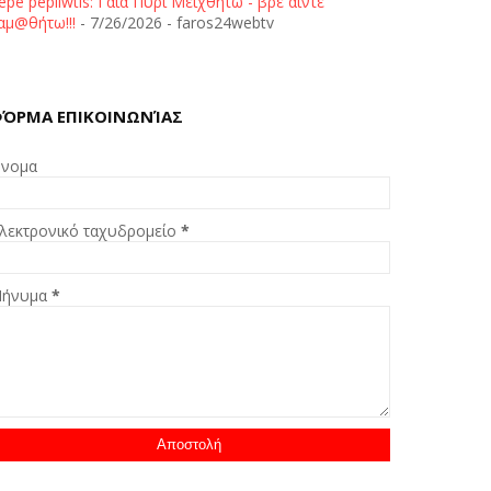
epe pepliwtis: Γαία Πυρί Μειχθήτω - βρε άιντε
αμ@θήτω!!!
- 7/26/2026
- faros24webtv
ΌΡΜΑ ΕΠΙΚΟΙΝΩΝΊΑΣ
νομα
λεκτρονικό ταχυδρομείο
*
ήνυμα
*