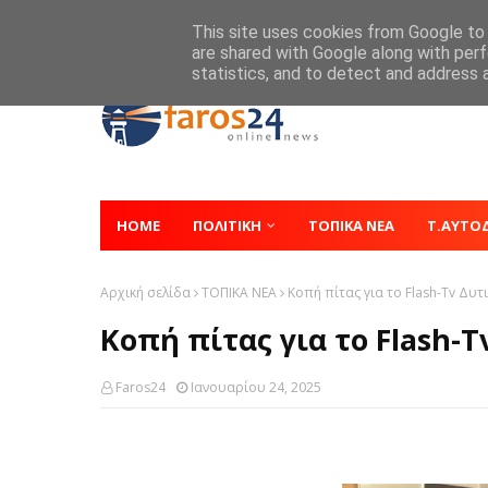
Home
About
Contact
This site uses cookies from Google to d
are shared with Google along with perf
statistics, and to detect and address 
HOME
ΠΟΛΙΤΙΚΗ
ΤΟΠΙΚΑ ΝΕΑ
Τ.ΑΥΤΟ
Αρχική σελίδα
ΤΟΠΙΚΑ ΝΕΑ
Κοπή πίτας για το Flash-Tv Δυτ
Κοπή πίτας για το Flash-T
Faros24
Ιανουαρίου 24, 2025