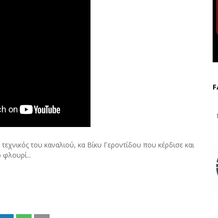
F
f
 τεχνικός του καναλιού, κα Βίκυ Γεροντίδου που κέρδισε και
 φλουρί...