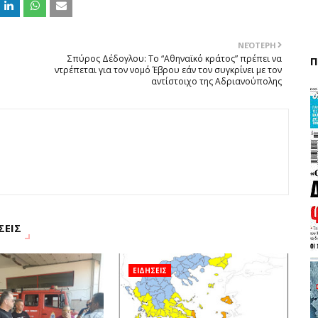
ΝΕΌΤΕΡΗ
Σπύρος Δέδογλου: Το “Αθηναϊκό κράτος” πρέπει να
Π
ντρέπεται για τον νομό Έβρου εάν τον συγκρίνει με τον
αντίστοιχο της Αδριανούπολης
ΣΕΙΣ
ΕΙΔΗΣΕΙΣ