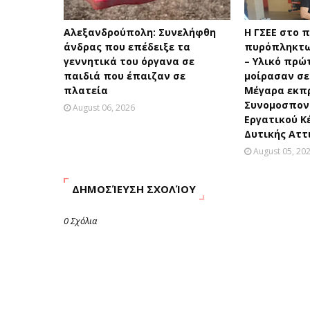
Αλεξανδρούπολη: Συνελήφθη
H ΓΣΕΕ στο 
άνδρας που επέδειξε τα
πυρόπληκτω
γεννητικά του όργανα σε
– Υλικό πρώ
παιδιά που έπαιζαν σε
μοίρασαν σε
πλατεία
Μέγαρα εκπ
Συνομοσπονδ
August 06, 2026
Εργατικού Κ
Δυτικής Αττ
August 05, 20
ΔΗΜΟΣΊΕΥΣΗ ΣΧΟΛΊΟΥ
0 Σχόλια