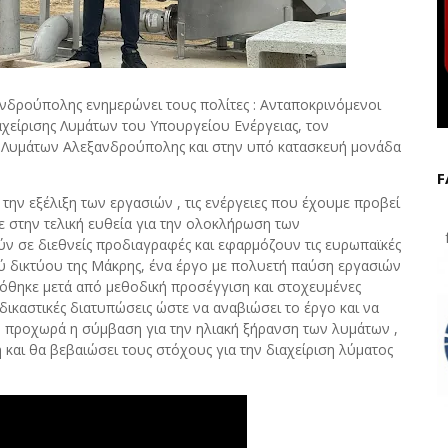
νδρούπολης ενημερώνει τους πολίτες : Ανταποκρινόμενοι
χείρισης Λυμάτων του Υπουργείου Ενέργειας, τον
ς Λυμάτων Αλεξανδρούπολης και στην υπό κατασκευή μονάδα
F
την εξέλιξη των εργασιών , τις ενέργειες που έχουμε προβεί
 στην τελική ευθεία για την ολοκλήρωση των
f
ν σε διεθνείς προδιαγραφές και εφαρμόζουν τις ευρωπαϊκές
ού δικτύου της Μάκρης, ένα έργο με πολυετή παύση εργασιών
όθηκε μετά από μεθοδική προσέγγιση και στοχευμένες
δικαστικές διατυπώσεις ώστε να αναβιώσει το έργο και να
προχωρά η σύμβαση για την ηλιακή ξήρανση των λυμάτων ,
και θα βεβαιώσει τους στόχους για την διαχείριση λύματος