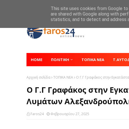
Home
About
Contact
This site uses cookies from Google to d
are shared with Google along with perf
statistics, and to detect and address 
HOME
ΠΟΛΙΤΙΚΗ
ΤΟΠΙΚΑ ΝΕΑ
Τ.ΑΥΤΟ
Αρχική σελίδα
ΤΟΠΙΚΑ ΝΕΑ
Ο Γ.Γ Γραφάκος στην Εγκατάστ
Ο Γ.Γ Γραφάκος στην Εγκ
Λυμάτων Αλεξανδρούπολη
Faros24
Φεβρουαρίου 27, 2025