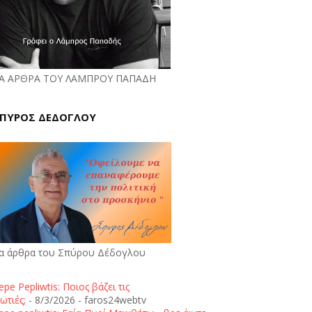
Α ΑΡΘΡΑ ΤΟΥ ΛΑΜΠΡΟΥ ΠΑΠΑΔΗ
ΠΥΡΟΣ ΔΕΔΟΓΛΟΥ
α άρθρα του Σπύρου Δέδογλου
epe Pepliwtis: Ποιος βάζει τις
ωτιές;
- 8/3/2026
- faros24webtv