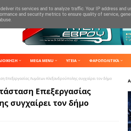
eliver its services and to analyze traffic. Your IP address and 
ormance and security metrics to ensure quality of service, gen
abuse.
ΔΙΟΙΚΗΣΗ
MEGA MENU
ΥΓΕΙΑ
ΦΑΡΟΠΟΛΙΤΙΚΆ
αση Επεξεργασίας Λυμάτων Αλεξανδρούπολης συγχαίρει τον δήμο
Α
ατάσταση Επεξεργασίας
ς συγχαίρει τον δήμο