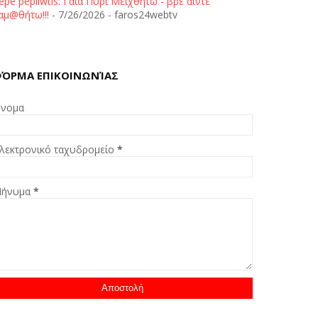
epe pepliwtis: Γαία Πυρί Μειχθήτω - βρε άιντε
αμ@θήτω!!!
- 7/26/2026
- faros24webtv
ΌΡΜΑ ΕΠΙΚΟΙΝΩΝΊΑΣ
νομα
λεκτρονικό ταχυδρομείο
*
ήνυμα
*