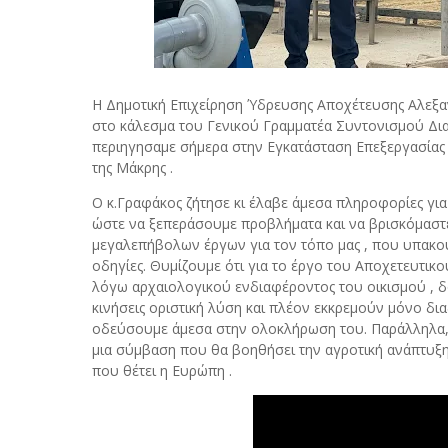
Η Δημοτική Επιχείρηση Ύδρευσης Αποχέτευσης Αλεξα
στο κάλεσμα του Γενικού Γραμματέα Συντονισμού Δια
περιηγησαμε σήμερα στην Εγκατάσταση Επεξεργασία
της Μάκρης .
Ο κ.Γραφάκος ζήτησε κι έλαβε άμεσα πληροφορίες για 
ώστε να ξεπεράσουμε προβλήματα και να βρισκόμαστε
μεγαλεπήβολων έργων για τον τόπο μας , που υπακού
οδηγίες. Θυμίζουμε ότι για το έργο του Αποχετευτικ
λόγω αρχαιολογικού ενδιαφέροντος του οικισμού , δ
κινήσεις οριστική λύση και πλέον εκκρεμούν μόνο δια
οδεύσουμε άμεσα στην ολοκλήρωση του. Παράλληλα, 
μια σύμβαση που θα βοηθήσει την αγροτική ανάπτυξη 
που θέτει η Ευρώπη .