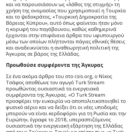
και να παρουσιάσουν ως «λάθος της στιγμής» τη
χρήση της ονομασίας που χρησιμοποιεί η Τουρκία
και το ψεδοκράτος, «Τουρκική Δημοκρατία της
Βόρειας Κύπρου», αυτό όπως φαίνεται ήταν μόνο
η κορυφή του παγόβουνου, καθώς καθημερινά
έρχονται στην επιφάνεια άρθρα του υφυπουργού
μέσω των οποίων πλήττονται πάγιες εθνικές θέσεις
και αναδεικνύεται η αναθεωρητική πολιτική της
Άγκυρας σε βάρος της Ελλάδας.
Προωθούσε συμφέροντα της Άγκυρας
Σε ένα ακόμα άρθρο του στο csis.org, ο Νίκος
Τσάφος αποθέωνε τον αγωγό Turk Stream
προωθώντας ουσιαστικά τα ενεργειακά
συμφέροντα της Άγκυρας. «Ο Turk Stream
προσφέρει την ευκαιρία να αποπολιτικοποιηθεί το
φυσικό αέριο και να δείξει ότι οι νέες υποδομές
μπορούν να είναι κερδοφόροι για τη Ρωσία και την
Ευρώπη», έγραφε το 2018, υπερασπιζόμενος
ουσιαστικά την ενεργειακή εξάρτηση της Ελλάδας
από τους Τούρκους. Σημείωνε επίσης πως «ο Turk