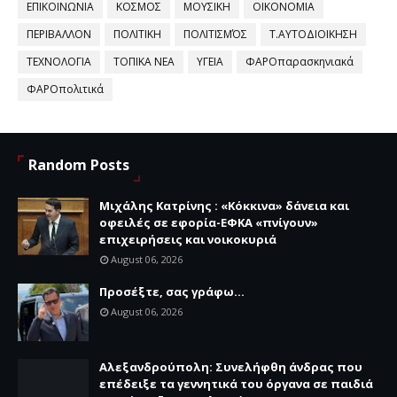
ΕΠΙΚΟΙΝΩΝΙΑ
ΚΟΣΜΟΣ
ΜΟΥΣΙΚΗ
ΟΙΚΟΝΟΜΙΑ
ΠΕΡΙΒΑΛΛΟΝ
ΠΟΛΙΤΙΚΗ
ΠΟΛΙΤΙΣΜΌΣ
Τ.ΑΥΤΟΔΙΟΙΚΗΣΗ
ΤΕΧΝΟΛΟΓΙΑ
ΤΟΠΙΚΑ ΝΕΑ
ΥΓΕΙΑ
ΦΑΡΟπαρασκηνιακά
ΦΑΡΟπολιτικά
Random Posts
Μιχάλης Κατρίνης : «Κόκκινα» δάνεια και
οφειλές σε εφορία-ΕΦΚΑ «πνίγουν»
επιχειρήσεις και νοικοκυριά
August 06, 2026
Προσέξτε, σας γράφω...
August 06, 2026
Αλεξανδρούπολη: Συνελήφθη άνδρας που
επέδειξε τα γεννητικά του όργανα σε παιδιά