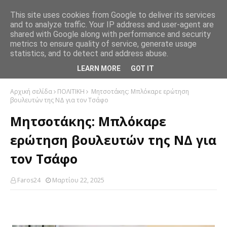
This site uses cookies from Google to deliver its services
and to analyze traffic. Your IP address and user-agent are
shared with Google along with performance and security
metrics to ensure quality of service, generate usage
statistics, and to detect and address abuse.
LEARN MORE
GOT IT
Αρχική σελίδα
ΠΟΛΙΤΙΚΗ
Μητσοτάκης: Μπλόκαρε ερώτηση
βουλευτών της ΝΔ για τον Τσάφο
Μητσοτάκης: Μπλόκαρε
ερώτηση βουλευτών της ΝΔ για
τον Τσάφο
Faros24
Μαρτίου 22, 2025