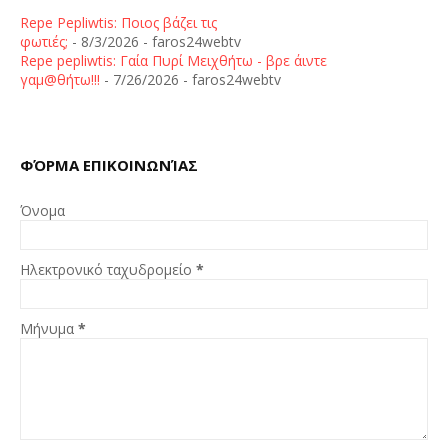
Repe Pepliwtis: Ποιος βάζει τις
φωτιές;
- 8/3/2026
- faros24webtv
Repe pepliwtis: Γαία Πυρί Μειχθήτω - βρε άιντε
γαμ@θήτω!!!
- 7/26/2026
- faros24webtv
ΦΌΡΜΑ ΕΠΙΚΟΙΝΩΝΊΑΣ
Όνομα
Ηλεκτρονικό ταχυδρομείο
*
Μήνυμα
*