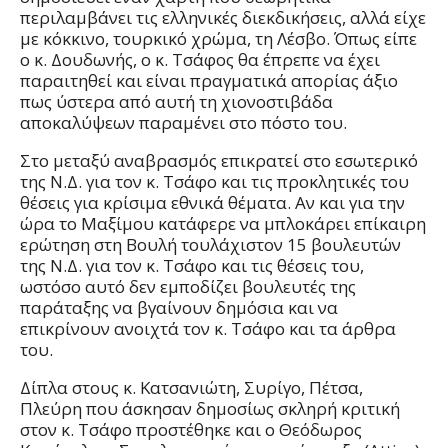
περιλαμβάνει τις ελληνικές διεκδικήσεις, αλλά είχε
με κόκκινο, τουρκικό χρώμα, τη Λέσβο. Όπως είπε
ο κ. Δουδωνής, ο κ. Τσάφος θα έπρεπε να έχει
παραιτηθεί και είναι πραγματικά απορίας άξιο
πως ύστερα από αυτή τη χιονοστιβάδα
αποκαλύψεων παραμένει στο πόστο του.
Στο μεταξύ αναβρασμός επικρατεί στο εσωτερικό
της Ν.Δ. για τον κ. Τσάφο και τις
προκλητικές του
θέσεις για κρίσιμα εθνικά θέματα.
Αν και για την
ώρα το
Μαξίμου κατάφερε να μπλοκάρει επίκαιρη
ερώτηση στη Βουλή τουλάχιστον 15 βουλευτών
της Ν.Δ. για τον κ. Τσάφο
και τις θέσεις του,
ωστόσο αυτό δεν εμποδίζει βουλευτές της
παράταξης να βγαίνουν δημόσια και να
επικρίνουν ανοιχτά τον κ. Τσάφο και τα άρθρα
του.
Δίπλα στους κ. Κατσανιώτη, Συρίγο, Πέτσα,
Πλεύρη που άσκησαν δημοσίως σκληρή κριτική
στον κ. Τσάφο προστέθηκε και ο Θεόδωρος