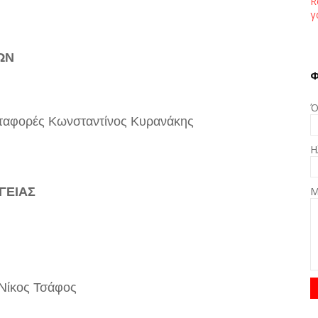
R
γ
ΩΝ
Φ
Ό
εταφορές Κωνσταντίνος Κυρανάκης
Η
ΓΕΙΑΣ
Μ
 Νίκος Τσάφος