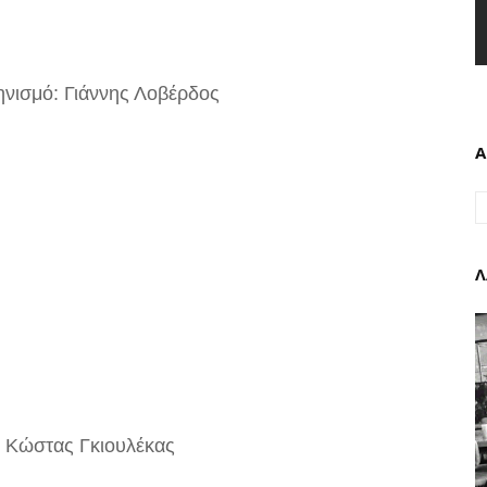
νισμό: Γιάννης Λοβέρδος
Α
Λ
 Κώστας Γκιουλέκας