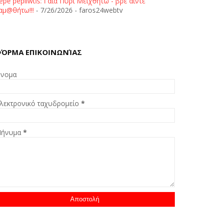
epe pepliwtis: Γαία Πυρί Μειχθήτω - βρε άιντε
αμ@θήτω!!!
- 7/26/2026
- faros24webtv
ΌΡΜΑ ΕΠΙΚΟΙΝΩΝΊΑΣ
νομα
λεκτρονικό ταχυδρομείο
*
ήνυμα
*