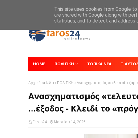
Home
About
Contact
This site uses cookies from Google to d
are shared with Google along with perf
statistics, and to detect and address 
HOME
ΠΟΛΙΤΙΚΗ
ΤΟΠΙΚΑ ΝΕΑ
Τ.ΑΥΤΟ
Αρχική σελίδα
ΠΟΛΙΤΙΚΗ
Ανασχηματισμός «τελευταία ζαριά
Ανασχηματισμός «τελευτα
...έξοδος - Κλειδί το «π
Faros24
Μαρτίου 14, 2025