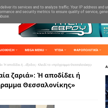
eliver its services and to analyze traffic. Your IP address and 
ormance and security metrics to ensure quality of service, gen
abuse.
ΔΙΟΙΚΗΣΗ
MEGA MENU
ΥΓΕΙΑ
ΦΑΡΟΠΟΛΙΤΙΚΆ
»: Ή αποδίδει ή ...έξοδος - Κλειδί το «πρόγραμμα Θεσσαλονίκης»
Α
ία ζαριά»: Ή αποδίδει ή
ρόγραμμα Θεσσαλονίκης»