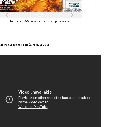
Τα
πρωτοσέλιδα
των
εφημερίδων
-
protoselida
ΑΡΟ-ΠΟΛΙΤΙΚΆ 10-4-24