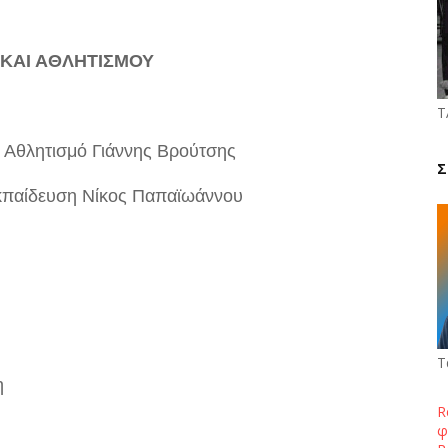
ΚΑΙ ΑΘΛΗΤΙΣΜΟΥ
Τ
 Αθλητισμό Γιάννης Βρούτσης
Σ
εκπαίδευση Νίκος Παπαϊωάννου
Τ
η
R
φ