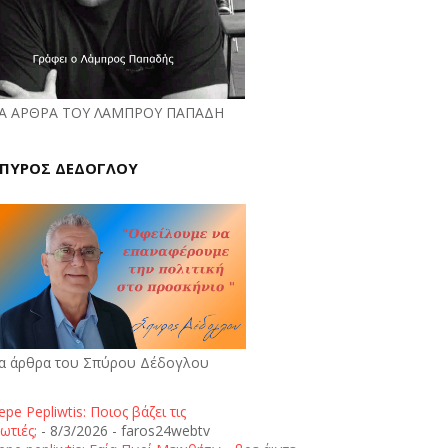
Α ΑΡΘΡΑ ΤΟΥ ΛΑΜΠΡΟΥ ΠΑΠΑΔΗ
ΠΥΡΟΣ ΔΕΔΟΓΛΟΥ
α άρθρα του Σπύρου Δέδογλου
epe Pepliwtis: Ποιος βάζει τις
ωτιές;
- 8/3/2026
- faros24webtv