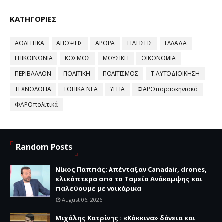
ΚΑΤΗΓΟΡΙΕΣ
ΑΘΛΗΤΙΚΑ
ΑΠΟΨΕΙΣ
ΑΡΘΡΑ
ΕΙΔΗΣΕΙΣ
ΕΛΛΑΔΑ
ΕΠΙΚΟΙΝΩΝΙΑ
ΚΟΣΜΟΣ
ΜΟΥΣΙΚΗ
ΟΙΚΟΝΟΜΙΑ
ΠΕΡΙΒΑΛΛΟΝ
ΠΟΛΙΤΙΚΗ
ΠΟΛΙΤΙΣΜΌΣ
Τ.ΑΥΤΟΔΙΟΙΚΗΣΗ
ΤΕΧΝΟΛΟΓΙΑ
ΤΟΠΙΚΑ ΝΕΑ
ΥΓΕΙΑ
ΦΑΡΟπαρασκηνιακά
ΦΑΡΟπολιτικά
Random Posts
Νίκος Παππάς: Απένταξαν Canadair, drones,
ελικόπτερα από το Ταμείο Ανάκαμψης και
παλεύουμε με νοικάρικα
August 06, 2026
Μιχάλης Κατρίνης : «Κόκκινα» δάνεια και