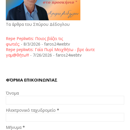
Τα άρθρα του Σπύρου Δέδογλου
Repe Pepliwtis: Ποιος βάζει τις
φωτιές;
- 8/3/2026
- faros24webtv
Repe pepliwtis: Γαία Πυρί Μειχθήτω - βρε άιντε
γαμ@θήτω!!!
- 7/26/2026
- faros24webtv
ΦΌΡΜΑ ΕΠΙΚΟΙΝΩΝΊΑΣ
Όνομα
Ηλεκτρονικό ταχυδρομείο
*
Μήνυμα
*