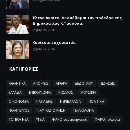
Έλενα Ακρίτα: Δεν σέβομαι τον πρόεδρο της
Δημοκρατίας Κ.Τασούλα.
July 29, 2026
Κορίτσια ευχαριστώ...
July 27, 2026
ΚΑΤΗΓΟΡΙΕΣ
ΑΘΛΗΤΙΚΑ
ΑΠΟΨΕΙΣ
ΑΡΘΡΑ
ΔΕΔΟΓΛΟΥ
ΕΙΔΗΣΕΙΣ
ΕΛΛΑΔΑ
ΕΠΙΚΟΙΝΩΝΙΑ
ΚΟΣΜΟΣ
ΜΟΥΣΙΚΗ
ΟΙΚΟΝΟΜΙΑ
ΠΑΠΑΔΗΣ
ΠΕΡΙΒΑΛΛΟΝ
ΠΟΛΙΤΙΚΗ
ΠΟΛΙΤΙΣΜΌΣ
Τ.ΑΥΤΟΔΙΟΙΚΗΣΗ
ΤΕΧΝΟΛΟΓΙΑ
ΤΟΠΙΚΑ ΝΕΑ
ΥΓΕΙΑ
ΦΑΡΟπαρασκηνιακά
ΦΑΡΟπολιτικά