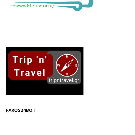
FAROS24BOT