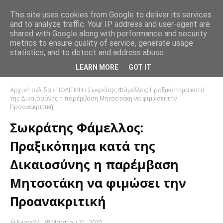
This site uses cookies from Google to deliver its services
and to analyze traffic. Your IP address and user-agent are
shared with Google along with performance and security
metrics to ensure quality of service, generate usage
statistics, and to detect and address abuse.
LEARN MORE
GOT IT
Αρχική σελίδα
ΠΟΛΙΤΙΚΗ
Σωκράτης Φάμελλος: Πραξικόπημα κατά
της Δικαιοσύνης η παρέμβαση Μητσοτάκη να φιμώσει την
Προανακριτική
Σωκράτης Φάμελλος:
Πραξικόπημα κατά της
Δικαιοσύνης η παρέμβαση
Μητσοτάκη να φιμώσει την
Προανακριτική
Faros24
Μαρτίου 21, 2025