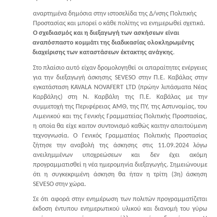
αναρτημένα δημόσια στην ιστοσελίδα της Δ/νσης Πολιτικής
Προστασίας και μπορεί ο κάθε πολίτης να ενημερωθεί σχετικά.
Ο σχεδιασμός και η διεξαγωγή των ασκήσεων είναι
αναπόσπαστο κομμάτι της διαδικασίας ολοκληρωμένης
διαχείρισης των καταστάσεων έκτακτης ανάγκης
.
Στο πλαίσιο αυτό είχαν δρομολογηθεί οι απαραίτητες ενέργειες
για την διεξαγωγή άσκησης SEVESO στην Π.Ε. Καβάλας στην
εγκατάσταση KAVALA NOVAFERT LTD (πρώην λιπάσματα Νέας
Καρβάλης) στη Ν. Καρβάλη της Π.Ε. Καβάλας με την
συμμετοχή της Περιφέρειας ΑΜΘ, της ΠΥ, της Αστυνομίας, του
Λιμενικού και της Γενικής Γραμματείας Πολιτικής Προστασίας,
η οποία θα είχε καιτον συντονισμό καθώς καιτην απαιτούμενη
τεχνογνωσία. Ο Γενικός Γραμματέας Πολιτικής Προστασίας
ζήτησε την αναβολή της άσκησης στις 11.09.2024 λόγω
ανειλημμένων υποχρεώσεων και δεν έχει ακόμη
προγραμματισθεί η νέα ημερομηνία διεξαγωγής. Σημειώνουμε
ότι η συγκεκριμένη άσκηση θα ήταν η τρίτη (3η) άσκηση
SEVESO στην χώρα.
Σε ότι αφορά στην ενημέρωση των πολιτών προγραμματίζεται
έκδοση έντυπου ενημερωτικού υλικού και διανομή του γύρω