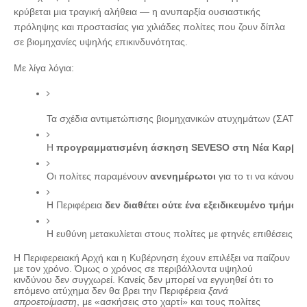
κρύβεται μια τραγική αλήθεια — η ανυπαρξία ουσιαστικής
πρόληψης και προστασίας για χιλιάδες πολίτες που ζουν δίπλα
σε βιομηχανίες υψηλής επικινδυνότητας.
Με λίγα λόγια:
Τα σχέδια αντιμετώπισης βιομηχανικών ατυχημάτων (ΣΑΤΑΜΕ
Η 
προγραμματισμένη άσκηση SEVESO στη Νέα Καρβά
Οι πολίτες παραμένουν 
ανενημέρωτοι
 για το τι να κάνουν
Η Περιφέρεια 
δεν διαθέτει ούτε ένα εξειδικευμένο τμήμα
Η ευθύνη μετακυλίεται στους πολίτες με φτηνές επιθέσεις πε
Η Περιφερειακή Αρχή και η Κυβέρνηση έχουν επιλέξει να παίζουν
με τον χρόνο. Όμως ο χρόνος σε περιβάλλοντα υψηλού
κινδύνου δεν συγχωρεί. Κανείς δεν μπορεί να εγγυηθεί ότι το
επόμενο ατύχημα δεν θα βρει την Περιφέρεια
ξανά
απροετοίμαστη
, με «ασκήσεις στο χαρτί» και τους πολίτες