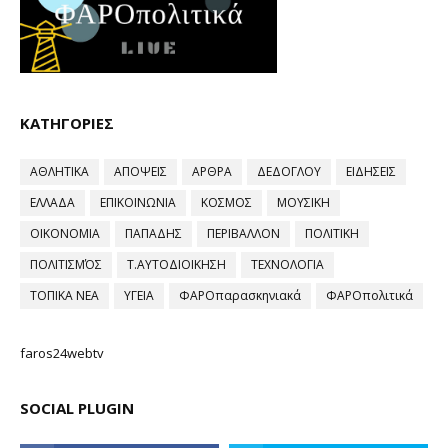
ΚΑΤΗΓΟΡΙΕΣ
ΑΘΛΗΤΙΚΑ
ΑΠΟΨΕΙΣ
ΑΡΘΡΑ
ΔΕΔΟΓΛΟΥ
ΕΙΔΗΣΕΙΣ
ΕΛΛΑΔΑ
ΕΠΙΚΟΙΝΩΝΙΑ
ΚΟΣΜΟΣ
ΜΟΥΣΙΚΗ
ΟΙΚΟΝΟΜΙΑ
ΠΑΠΑΔΗΣ
ΠΕΡΙΒΑΛΛΟΝ
ΠΟΛΙΤΙΚΗ
ΠΟΛΙΤΙΣΜΌΣ
Τ.ΑΥΤΟΔΙΟΙΚΗΣΗ
ΤΕΧΝΟΛΟΓΙΑ
ΤΟΠΙΚΑ ΝΕΑ
ΥΓΕΙΑ
ΦΑΡΟπαρασκηνιακά
ΦΑΡΟπολιτικά
faros24webtv
SOCIAL PLUGIN