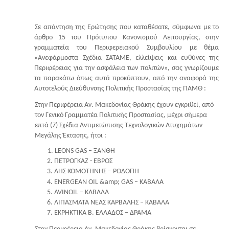
Σε απάντηση της Ερώτησης που καταθέσατε, σύμφωνα με το
άρθρο 15 του Πρότυπου Κανονισμού Λειτουργίας, στην
γραμματεία του Περιφερειακού Συμβουλίου με θέμα
«Ανεφάρμοστα Σχέδια ΣΑΤΑΜΕ, ελλείψεις και ευθύνες της
Περιφέρειας για την ασφάλεια των πολιτών», σας γνωρίζουμε
τα παρακάτω όπως αυτά προκύπτουν, από την αναφορά της
Αυτοτελούς Διεύθυνσης Πολιτικής Προστασίας της ΠΑΜΘ :
Στην Περιφέρεια Αν. Μακεδονίας Θράκης έχουν εγκριθεί, από
τον Γενικό Γραμματέα Πολιτικής Προστασίας, μέχρι σήμερα
επτά (7) Σχέδια Αντιμετώπισης Τεχνολογικών Ατυχημάτων
Μεγάλης Έκτασης, ήτοι :
1. LEONS GAS – ΞΑΝΘΗ
2. ΠΕΤΡΟΓΚΑΖ - ΕΒΡΟΣ
3. ΑΗΣ ΚΟΜΟΤΗΝΗΣ – ΡΟΔΟΠΗ
4. ENERGEAN OIL &amp; GAS – ΚΑΒΑΛΑ
5. AVINOIL – ΚΑΒΑΛΑ
6. ΛΙΠΑΣΜΑΤΑ ΝΕΑΣ ΚΑΡΒΑΛΗΣ – ΚΑΒΑΛΑ
7. ΕΚΡΗΚΤΙΚΑ Β. ΕΛΛΑΔΟΣ – ΔΡΑΜΑ