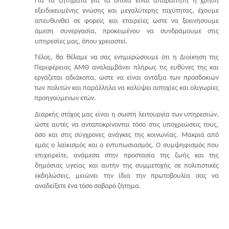
Για τα ζητήματα για τα οποία είναι απαραίτητη η χρήση
εξειδικευμένης γνώσης και μεγαλύτερης ταχύτητας, έχουμε
απευθυνθεί σε φορείς και εταιρείες ώστε να ξεκινήσουμε
άμεση συνεργασία, προκειμένου να συνδράμουμε στις
υπηρεσίες μας, όπου χρειαστεί.
Τέλος, θα θέλαμε να σας ενημερώσουμε ότι η Διοίκηση της
Περιφέρειας ΑΜΘ αναλαμβάνει πλήρως τις ευθύνες της και
εργάζεται αδιάκοπα, ώστε να είναι αντάξια των προσδοκιών
των πολιτών και παράλληλα να καλύψει αστοχίες και ολιγωρίες
προηγούμενων ετών.
Διαρκής στόχος μας είναι η σωστή λειτουργία των υπηρεσιών,
ώστε αυτές να ανταποκρίνονται τόσο στις υποχρεώσεις τους,
όσο και στις σύγχρονες ανάγκες της κοινωνίας. Μακριά από
εμάς ο λαϊκισμός και ο εντυπωσιασμός. Ο συμψηφισμός που
επιχειρείτε, ανάμεσα στην προστασία της ζωής και της
δημόσιας υγείας και αυτήν της συμμετοχής σε πολιτιστικές
εκδηλώσεις, μειώνει την ίδια την πρωτοβουλία σας να
αναδείξετε ένα τόσο σοβαρό ζήτημα.