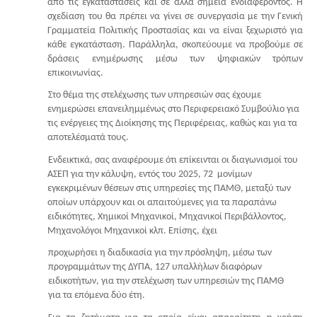
από τις εγκαταστάσεις και σε άλλα σημεία ενδιαφέροντος. Η
σχεδίαση του θα πρέπει να γίνει σε συνεργασία με την Γενική
Γραμματεία Πολιτικής Προστασίας και να είναι ξεχωριστό για
κάθε εγκατάσταση. Παράλληλα, σκοπεύουμε να προβούμε σε
δράσεις ενημέρωσης μέσω των ψηφιακών τρόπων
επικοινωνίας.
Στο θέμα της στελέχωσης των υπηρεσιών σας έχουμε
ενημερώσει επανειλημμένως στο Περιφερειακό Συμβούλιο για
τις ενέργειες της Διοίκησης της Περιφέρειας, καθώς και για τα
αποτελέσματά τους.
Ενδεικτικά, σας αναφέρουμε ότι επίκεινται οι διαγωνισμοί του
ΑΣΕΠ για την κάλυψη, εντός του 2025, 72 μονίμων
εγκεκριμένων θέσεων στις υπηρεσίες της ΠΑΜΘ, μεταξύ των
οποίων υπάρχουν και οι απαιτούμενες για τα παραπάνω
ειδικότητες, Χημικοί Μηχανικοί, Μηχανικοί Περιβάλλοντος,
Μηχανολόγοι Μηχανικοί κλπ. Επίσης, έχει
προχωρήσει η διαδικασία για την πρόσληψη, μέσω των
προγραμμάτων της ΔΥΠΑ, 127 υπαλλήλων διαφόρων
ειδικοτήτων, για την στελέχωση των υπηρεσιών της ΠΑΜΘ
για τα επόμενα δύο έτη.