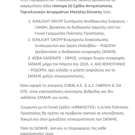
Στην Περιφέρεια Αν. Μακεδονίας Θράκης βρίσκονται σε
εκκρεμότητα άλλα
τέσσερα (4) Σχέδια Αντιμετώπισης
Τεχνολογικών Ατυχημάτων Μεγάλης Έκτασης
ήτοι:
1. SUNLIGHT GROYP Συστήματα Αποθήκευσης Ενέργειας –
ΞΑΝΘΗ, βρίσκεται σε διαδικασία έγκρισης από τον
Γενικό Γραμματέα Πολιτικής Προστασίας,
2. SUNLIGHT GROYP Βιομηχανία Ανακύκλωσης
Συσσωρευτών και Σκράπ Μολύβδου – ΡΟΔΟΠΗ
έχειξεκινήσει η διαδικασία συγγραφής ΣΑΤΑΜΕ,
3. ΑΣΦΑ GASDRATE – ΕΒΡΟΣ, υπάρχει διορία συγγραφής
ΣΑΤΑΜΕ μέχρι τον Μάρτιο του 2026, 4. ΑΗΣ ΚΟΜΟΤΗΝΗΣ
– ΡΟΔΟΠΗ, έχει αλλάξει η μελέτη ασφαλείας και το
ΣΑΤΑΜΕ χρήζει επικαιροποίησης.
Όσον αφορά τις εταιρείες CORAL A.E. & Δ.Σ. ΓΑΒΡΙΗΛ & ΣΙΑ
ΕΠΕ, είναι εγκαταστάσεις κατώτερης βαθμίδας και δεν
εκδίδεται ΣΑΤΑΜΕ για αυτές.
Σύμφωνα με το Γενικό Σχέδιο «ΗΡΑΚΛΕΙΤΟΣ» η Δ/νση Πολιτικής
Προστασίας θα πρέπει να προβαίνει τακτικά σε επανεξέταση,
δοκιμή και όταν χρειάζεται επικαιροποίηση των ΣΑΤΑΜΕ.
Τόσο τα ΣΑΤΑΜΕ, όσο και οι πληροφορίες της κάθε
εγκατάστασης είναι