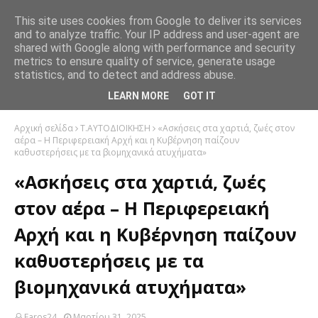
This site uses cookies from Google to deliver its services
and to analyze traffic. Your IP address and user-agent are
shared with Google along with performance and security
metrics to ensure quality of service, generate usage
statistics, and to detect and address abuse.
LEARN MORE
GOT IT
Αρχική σελίδα
Τ.ΑΥΤΟΔΙΟΙΚΗΣΗ
«Ασκήσεις στα χαρτιά, ζωές στον
αέρα – Η Περιφερειακή Αρχή και η Κυβέρνηση παίζουν
καθυστερήσεις με τα βιομηχανικά ατυχήματα»
«Ασκήσεις στα χαρτιά, ζωές
στον αέρα – Η Περιφερειακή
Αρχή και η Κυβέρνηση παίζουν
καθυστερήσεις με τα
βιομηχανικά ατυχήματα»
Faros24
Μαρτίου 31, 2025