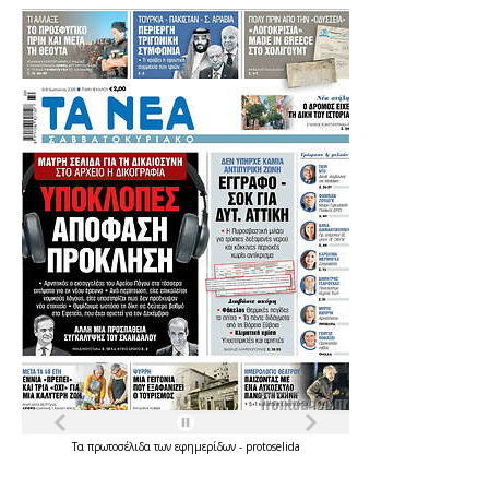
Τα
πρωτοσέλιδα
των
εφημερίδων
-
protoselida