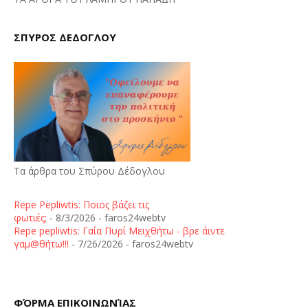
ΣΠΥΡΟΣ ΔΕΔΟΓΛΟΥ
Τα άρθρα του Σπύρου Δέδογλου
Repe Pepliwtis: Ποιος βάζει τις
φωτιές;
- 8/3/2026
- faros24webtv
Repe pepliwtis: Γαία Πυρί Μειχθήτω - βρε άιντε
γαμ@θήτω!!!
- 7/26/2026
- faros24webtv
ΦΌΡΜΑ ΕΠΙΚΟΙΝΩΝΊΑΣ