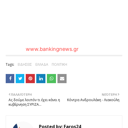
www.bankingnews.gr
Tags:
ΕΙΔΗΣΕΙΣ
ΕΛΛΑΔΑ
ΠΟΛΙΤΙΚΗ
ΠΑΛΑΙΌΤΕΡΗ
ΝΕΌΤΕΡΗ
Ας δούμε λοιπόν τι έχει κάνει η
Κόντρα Ανδρουλάκη - Λιακούλη
κυβέρνηση ΣΥΡΙΖΑ…
Posted by:
Faros24