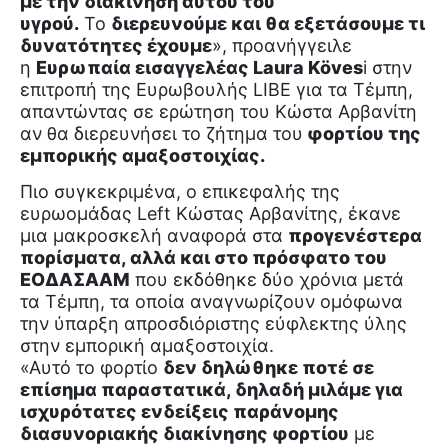
με την διακίνηση αυτού του
υγρού.
Το
διερευνούμε και θα εξετάσουμε τι
δυνατότητες έχουμε
», προανήγγειλε
η
Ευρωπαία εισαγγελέας Laura Köves
i στην
επιτροπή της Ευρωβουλής LIBE για τα Τέμπη,
απαντώντας σε ερώτηση του Κώστα Αρβανίτη
αν θα διερευνήσει το ζήτημα του
φορτίου της
εμπορικής αμαξοστοιχίας.
Πιο συγκεκριμένα, ο επικεφαλής της
ευρωομάδας Left Κώστας Αρβανίτης, έκανε
μια μακροσκελή αναφορά στα
προγενέστερα
πορίσματα, αλλά και στο πρόσφατο του
ΕΟΔΑΣΑΑΜ
που εκδόθηκε δύο χρόνια μετά
τα Τέμπη, τα οποία αναγνωρίζουν ομόφωνα
την ύπαρξη απροσδιόριστης εύφλεκτης ύλης
στην εμπορική αμαξοστοιχία.
«Αυτό το φορτίο
δεν δηλώθηκε ποτέ σε
επίσημα παραστατικά, δηλαδή μιλάμε για
ισχυρότατες ενδείξεις παράνομης
διασυνοριακής διακίνησης φορτίου
με