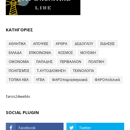
ΚΑΤΗΓΟΡΙΕΣ
ΑΘΛΗΤΙΚΑ
ΑΠΟΨΕΙΣ
ΑΡΘΡΑ
ΔΕΔΟΓΛΟΥ
ΕΙΔΗΣΕΙΣ
ΕΛΛΑΔΑ
ΕΠΙΚΟΙΝΩΝΙΑ
ΚΟΣΜΟΣ
ΜΟΥΣΙΚΗ
ΟΙΚΟΝΟΜΙΑ
ΠΑΠΑΔΗΣ
ΠΕΡΙΒΑΛΛΟΝ
ΠΟΛΙΤΙΚΗ
ΠΟΛΙΤΙΣΜΌΣ
Τ.ΑΥΤΟΔΙΟΙΚΗΣΗ
ΤΕΧΝΟΛΟΓΙΑ
ΤΟΠΙΚΑ ΝΕΑ
ΥΓΕΙΑ
ΦΑΡΟπαρασκηνιακά
ΦΑΡΟπολιτικά
faros24webtv
SOCIAL PLUGIN