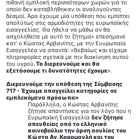
πιθανή εμπλοκή περισσότερων χωρών για το
οποίο δεν καταβλήθηκαν οι αναλογούντες
δεσμοί. Άρα έχουμε μία υπόθεση που εμπίπτει
απολύτως στις αρμοδιότητες της ευρωπαϊκής
εισαγγελίας. Θα ήθελα να μάθω αν θα
ασχοληθείτε με αυτό το ζήτημα» επεσήμανε
κατ' ο Κώστας Αρβανίτης, με την Ευυρωπαία
Εισαγγελέα να απαντά: «Βεβαίως και είχαμε
πληροφορίες σχετικά με την διακίνηση αυτού
του υγρού
. Το διερευνούμε και θα
εξετάσουμε τι δυνατότητες έχουμε
».
Διερευνούμε την υπόθεση της Σύμβασης
717 - Έχουμε απαγγείλει κατηγορίες σε
εμπλεκόμενα πρόσωπα»
Παράλληλα, ο Κώστας Αρβανίτης
ζήτησε απαντήσεις για τον λόγο που η
Ευρωπαϊκή Εισαγγελία
δεν ζήτησε
απευθείας από το ελληνικό
κοινοβούλιο την άρση ασυλίας του
Κώστα Αχ. Καραμανλή και του