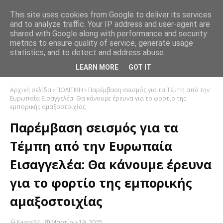
This site uses cookies from Google to deliver its services
and to analyze traffic. Your IP address and user-agent are
shared with Google along with performance and security
metrics to ensure quality of service, generate usage
statistics, and to detect and address abuse.
LEARN MORE
GOT IT
Αρχική σελίδα
ΠΟΛΙΤΙΚΗ
Παρέμβαση σεισμός για τα Τέμπη από την
Ευρωπαία Εισαγγελέα: Θα κάνουμε έρευνα για το φορτίο της
εμπορικής αμαξοστοιχίας
Παρέμβαση σεισμός για τα
Τέμπη από την Ευρωπαία
Εισαγγελέα: Θα κάνουμε έρευνα
για το φορτίο της εμπορικής
αμαξοστοιχίας
Faros24
Μαρτίου 19, 2025