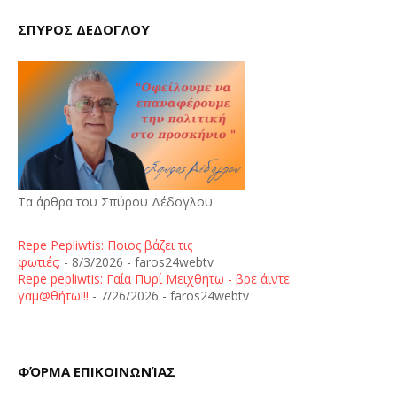
ΣΠΥΡΟΣ ΔΕΔΟΓΛΟΥ
Τα άρθρα του Σπύρου Δέδογλου
Repe Pepliwtis: Ποιος βάζει τις
φωτιές;
- 8/3/2026
- faros24webtv
Repe pepliwtis: Γαία Πυρί Μειχθήτω - βρε άιντε
γαμ@θήτω!!!
- 7/26/2026
- faros24webtv
ΦΌΡΜΑ ΕΠΙΚΟΙΝΩΝΊΑΣ