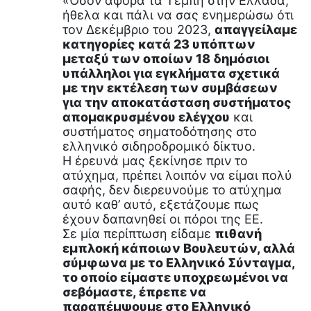
«Όσον αφορά τα Τέμπη στην Ελλάδα,
ήθελα και πάλι να σας ενημερώσω ότι
τον Δεκέμβριο του 2023,
απαγγείλαμε
κατηγορίες κατά 23 υπόπτων
μεταξύ των οποίων 18 δημόσιοι
υπάλληλοι για εγκλήματα σχετικά
με την εκτέλεση των συμβάσεων
για την αποκατάσταση συστήματος
απομακρυσμένου ελέγχου
και
συστήματος σηματοδότησης στο
ελληνικό σιδηροδρομικό δίκτυο.
Η έρευνά μας ξεκίνησε πριν το
ατύχημα, πρέπει λοιπόν να είμαι πολύ
σαφής, δεν διερευνούμε το ατύχημα
αυτό καθ’ αυτό, εξετάζουμε πως
έχουν δαπανηθεί οι πόροι της ΕΕ.
Σε μία περίπτωση είδαμε
πιθανή
εμπλοκή κάποιων Βουλευτών, αλλά
σύμφωνα με το Ελληνικό Σύνταγμα,
το οποίο είμαστε υποχρεωμένοι να
σεβόμαστε, έπρεπε να
παραπέμψουμε στο Ελληνικό