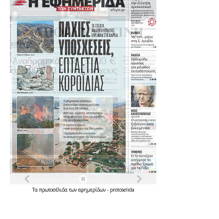
Τα
πρωτοσέλιδα
των
εφημερίδων
-
protoselida