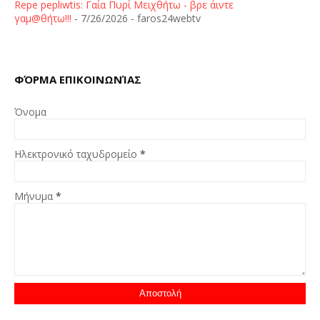
Repe pepliwtis: Γαία Πυρί Μειχθήτω - βρε άιντε
γαμ@θήτω!!!
- 7/26/2026
- faros24webtv
ΦΌΡΜΑ ΕΠΙΚΟΙΝΩΝΊΑΣ
Όνομα
Ηλεκτρονικό ταχυδρομείο
*
Μήνυμα
*