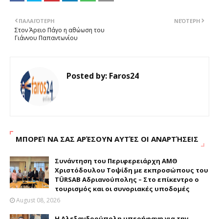
ΠΑΛΑΙΌΤΕΡΗ
ΝΕΌΤΕΡΗ
Στον Άρειο Πάγο η αθώωση του
Γιάννου Παπαντωνίου
Posted by:
Faros24
ΜΠΟΡΕΊ ΝΑ ΣΑΣ ΑΡΈΣΟΥΝ ΑΥΤΈΣ ΟΙ ΑΝΑΡΤΉΣΕΙΣ
Συνάντηση του Περιφερειάρχη ΑΜΘ
Χριστόδουλου Τοψίδη με εκπροσώπους του
TÜRSAB Αδριανούπολης – Στο επίκεντρο ο
τουρισμός και οι συνοριακές υποδομές
August 08, 2026
Η Αλεξανδρούπολη υπερήφανη για την