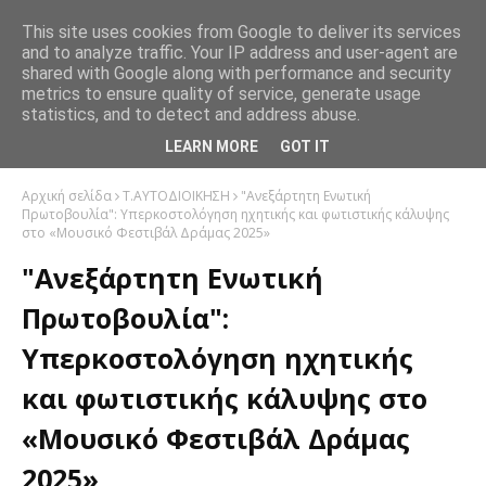
This site uses cookies from Google to deliver its services
and to analyze traffic. Your IP address and user-agent are
shared with Google along with performance and security
metrics to ensure quality of service, generate usage
statistics, and to detect and address abuse.
LEARN MORE
GOT IT
Αρχική σελίδα
Τ.ΑΥΤΟΔΙΟΙΚΗΣΗ
"Ανεξάρτητη Ενωτική
Πρωτοβουλία": Υπερκοστολόγηση ηχητικής και φωτιστικής κάλυψης
στο «Μουσικό Φεστιβάλ Δράμας 2025»
"Ανεξάρτητη Ενωτική
Πρωτοβουλία":
Υπερκοστολόγηση ηχητικής
και φωτιστικής κάλυψης στο
«Μουσικό Φεστιβάλ Δράμας
2025»