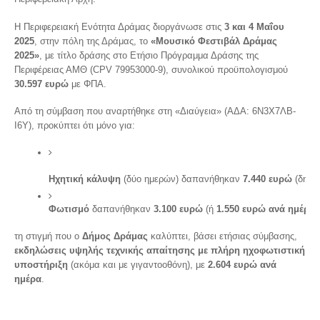
Η Περιφερειακή Ενότητα Δράμας διοργάνωσε στις
3 και 4 Μαΐου
2025
, στην πόλη της Δράμας, το
«Μουσικό Φεστιβάλ Δράμας
2025»
, με τίτλο δράσης στο Ετήσιο Πρόγραμμα Δράσης της
Περιφέρειας ΑΜΘ (CPV 79953000-9), συνολικού προϋπολογισμού
30.597 ευρώ
με ΦΠΑ.
Από τη σύμβαση που αναρτήθηκε στη «Διαύγεια» (ΑΔΑ: 6Ν3Χ7ΛΒ-
Ι6Υ), προκύπτει ότι μόνο για:
Ηχητική κάλυψη
 (δύο ημερών) δαπανήθηκαν 
7.440 ευρώ
 (δηλα
Φωτισμό
 δαπανήθηκαν 
3.100 ευρώ
 (ή 
1.550 ευρώ ανά ημέρα
)
τη στιγμή που ο
Δήμος Δράμας
καλύπτει, βάσει ετήσιας σύμβασης,
εκδηλώσεις υψηλής τεχνικής απαίτησης με πλήρη ηχοφωτιστική
υποστήριξη
(ακόμα και με γιγαντοοθόνη), με
2.604 ευρώ ανά
ημέρα
.