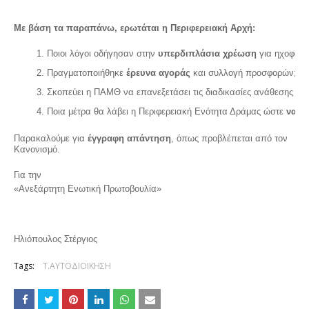
Με βάση τα παραπάνω, ερωτάται η Περιφερειακή Αρχή:
Ποιοι λόγοι οδήγησαν στην 
υπερδιπλάσια χρέωση
 για ηχοφωτι
Πραγματοποιήθηκε 
έρευνα αγοράς
 και συλλογή προσφορών; Κα
Σκοπεύει η ΠΑΜΘ να επανεξετάσει τις διαδικασίες ανάθεσης τέ
Ποια μέτρα θα λάβει η Περιφερειακή Ενότητα Δράμας ώστε 
να π
Παρακαλούμε για
έγγραφη απάντηση
, όπως προβλέπεται από τον
Κανονισμό.
Για την
«Ανεξάρτητη Ενωτική Πρωτοβουλία»
Ηλιόπουλος Στέργιος
Tags:
Τ.ΑΥΤΟΔΙΟΙΚΗΣΗ