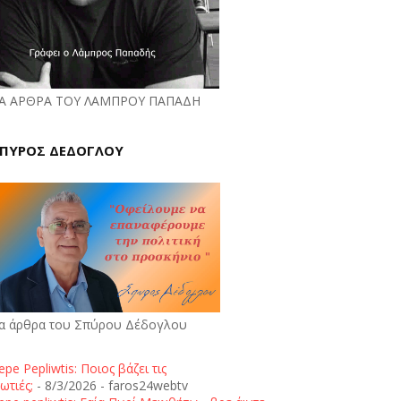
Α ΑΡΘΡΑ ΤΟΥ ΛΑΜΠΡΟΥ ΠΑΠΑΔΗ
ΠΥΡΟΣ ΔΕΔΟΓΛΟΥ
α άρθρα του Σπύρου Δέδογλου
epe Pepliwtis: Ποιος βάζει τις
ωτιές;
- 8/3/2026
- faros24webtv