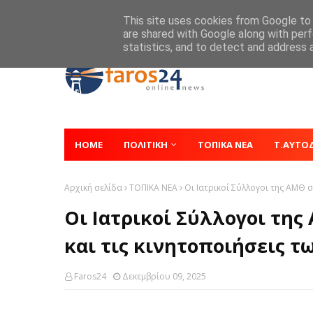
Home
About
Contact
This site uses cookies from Google to d
are shared with Google along with perf
statistics, and to detect and address 
HOME
ΠΟΛΙΤΙΚΗ
ΤΟΠΙΚΑ ΝΕΑ
Τ.ΑΥΤΟ
Αρχική σελίδα
ΤΟΠΙΚΑ ΝΕΑ
Οι Ιατρικοί Σύλλογοι της ΑΜΘ 
Οι Ιατρικοί Σύλλογοι τη
και τις κινητοποιήσεις 
Faros24
Δεκεμβρίου 09, 2025