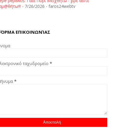
epe pepliwtis: Γαία Πυρί Μειχθήτω - βρε άιντε
αμ@θήτω!!!
- 7/26/2026
- faros24webtv
ΌΡΜΑ ΕΠΙΚΟΙΝΩΝΊΑΣ
νομα
λεκτρονικό ταχυδρομείο
*
ήνυμα
*