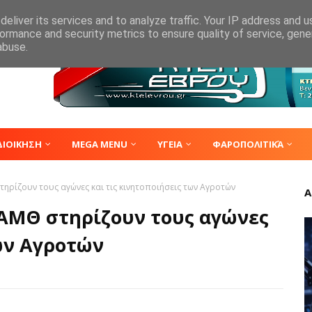
eliver its services and to analyze traffic. Your IP address and 
ormance and security metrics to ensure quality of service, gen
abuse.
ΔΙΟΙΚΗΣΗ
MEGA MENU
ΥΓΕΙΑ
ΦΑΡΟΠΟΛΙΤΙΚΆ
στηρίζουν τους αγώνες και τις κινητοποιήσεις των Αγροτών
Α
ς ΑΜΘ στηρίζουν τους αγώνες
των Αγροτών