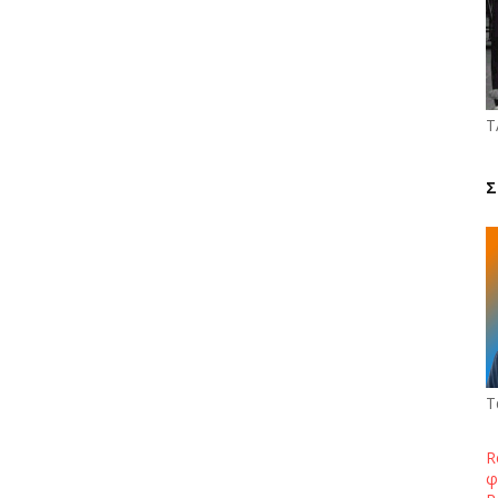
Τ
Σ
Τ
R
φ