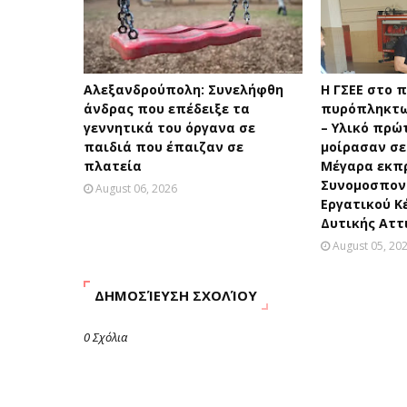
Αλεξανδρούπολη: Συνελήφθη
H ΓΣΕΕ στο 
άνδρας που επέδειξε τα
πυρόπληκτω
γεννητικά του όργανα σε
– Υλικό πρώ
παιδιά που έπαιζαν σε
μοίρασαν σε
πλατεία
Μέγαρα εκπ
Συνομοσπονδ
August 06, 2026
Εργατικού Κ
Δυτικής Αττ
August 05, 20
ΔΗΜΟΣΊΕΥΣΗ ΣΧΟΛΊΟΥ
0 Σχόλια