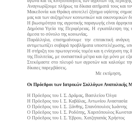
αγώνα και τις κινητοποιήσεις των αγροτών της περιοχής
Αναγνωρίζουμε πλήρως τα δίκαια αιτήματά τους και το
Μακεδονία και Θράκη αποτελεί ζήτημα υψίστης σημασί
μας και των αυξημένων κοινωνικών και οικονομικών δ
Η βιωσιμότητα της αγροτικής παραγωγής είναι άρρηκτα
Δημόσια Υγεία της Περιφέρειας. Η εγκατάλειψη της
άμεσα το σύνολο της κοινωνίας.
Παράλληλα, επισημαίνουμε την επιτακτική ανάγκη 
αντιμετωπίζει σοβαρά προβλήματα υποστελέχωσης, υπ
Η στήριξη του πρωτογενούς τομέα και η ενίσχυση της 
της Πολιτείας, με ουσιαστικά μέτρα και όχι μόνο με εξα
Στεκόμαστε στο πλευρό των αγροτών και καλούμε την
δίκαιες παρεμβάσεις.
Με εκτίμηση,
Οι Πρόεδροι των Ιατρικών Συλλόγων Ανατολικής 
Η Πρόεδρος του Ι. Σ. Δράμας, Βασιλείου Όλγα
Η Πρόεδρος του Ι. Σ. Καβάλας, Αντωνίου Αναστασία
Ο Πρόεδρος του Ι. Σ. Ξάνθης, Σπανόπουλσς Ιωάννης
Ο Πρόεδρος του Ι. Σ. Ροδόπης, Χαριτόπουλος Κωνσταν
Ο Πρόεδρος του Ι. Σ. Έβρου, Χατζηπαπάς Χρήστος