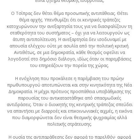
Είναι ζήτημα θεσμικής ισορροπίας.
Ο Τσίπρας δεν θέτει θέμα προσωπικής αντιπάθειας. Θέτει
θέμα αρχής. Υπενθυμίζει ότι οι κεντρικές τράπεζες
κατοχυρώνουν την ανεξαρτησία τους για να διασφαλίζουν τη
σταθερότητα του συστήματος – όχι για να λειτουργούν ως
άτυπη αντιπολίτευση. Η ανεξαρτησία δεν ισοδυναμεί με
απουσία ελέγχου ούτε με ασυλία από την πολιτική κριτική.
Αντιθέτως, σε μια δημοκρατία, κάθε θεσμός οφείλει να
λογοδοτεί στο δημόσιο διάλογο, ιδίως όταν οι παρεμβάσεις
του επηρεάζουν την πορεία της χώρας.
Η ενόχληση που προκάλεσε η παρέμβαση του πρώην
πρωθυπουργού αποτυπώνεται και στην κινητικότητα της Νέα
Δημοκρατία. Η μέχρι πρότινος προσπάθεια υποβάθμισης της
παρουσίας του αντικαταστάθηκε από σπασμωδικές
αντιδράσεις. Όταν ο διοικητής της κεντρικής τράπεζας σπεύδει
να απαντήσει με διαρροές και επικοινωνιακές αιχμές, η εικόνα
που διαμορφώνεται δεν είναι θεσμικής ψυχραιμίας αλλά
πολιτικής στράτευσης.
Η ουσία της αντιπαράθεσης δεν αφορά το παρελθόν· αφορά