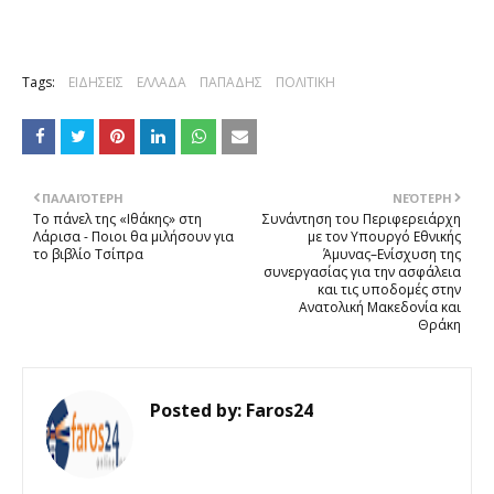
Tags:
ΕΙΔΗΣΕΙΣ
ΕΛΛΑΔΑ
ΠΑΠΑΔΗΣ
ΠΟΛΙΤΙΚΗ
ΠΑΛΑΙΌΤΕΡΗ
ΝΕΌΤΕΡΗ
Το πάνελ της «Ιθάκης» στη
Συνάντηση του Περιφερειάρχη
Λάρισα - Ποιοι θα μιλήσουν για
με τον Υπουργό Εθνικής
το βιβλίο Τσίπρα
Άμυνας–Ενίσχυση της
συνεργασίας για την ασφάλεια
και τις υποδομές στην
Ανατολική Μακεδονία και
Θράκη
Posted by:
Faros24