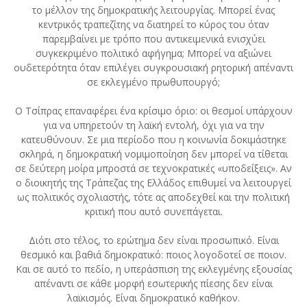
το μέλλον της δημοκρατικής λειτουργίας. Μπορεί ένας
κεντρικός τραπεζίτης να διατηρεί το κύρος του όταν
παρεμβαίνει με τρόπο που αντικειμενικά ενισχύει
συγκεκριμένο πολιτικό αφήγημα; Μπορεί να αξιώνει
ουδετερότητα όταν επιλέγει συγκρουσιακή ρητορική απέναντι
σε εκλεγμένο πρωθυπουργό;
Ο Τσίπρας επαναφέρει ένα κρίσιμο όριο: οι θεσμοί υπάρχουν
για να υπηρετούν τη λαϊκή εντολή, όχι για να την
κατευθύνουν. Σε μια περίοδο που η κοινωνία δοκιμάστηκε
σκληρά, η δημοκρατική νομιμοποίηση δεν μπορεί να τίθεται
σε δεύτερη μοίρα μπροστά σε τεχνοκρατικές «υποδείξεις». Αν
ο διοικητής της Τράπεζας της Ελλάδος επιθυμεί να λειτουργεί
ως πολιτικός σχολιαστής, τότε ας αποδεχθεί και την πολιτική
κριτική που αυτό συνεπάγεται.
Διότι στο τέλος, το ερώτημα δεν είναι προσωπικό. Είναι
θεσμικό και βαθιά δημοκρατικό: ποιος λογοδοτεί σε ποιον.
Και σε αυτό το πεδίο, η υπεράσπιση της εκλεγμένης εξουσίας
απέναντι σε κάθε μορφή εσωτερικής πίεσης δεν είναι
λαϊκισμός. Είναι δημοκρατικό καθήκον.