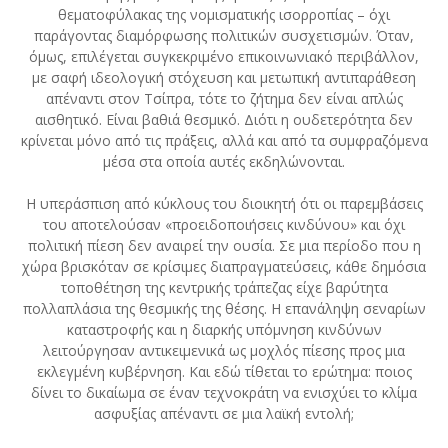
θεματοφύλακας της νομισματικής ισορροπίας – όχι
παράγοντας διαμόρφωσης πολιτικών συσχετισμών. Όταν,
όμως, επιλέγεται συγκεκριμένο επικοινωνιακό περιβάλλον,
με σαφή ιδεολογική στόχευση και μετωπική αντιπαράθεση
απέναντι στον Τσίπρα, τότε το ζήτημα δεν είναι απλώς
αισθητικό. Είναι βαθιά θεσμικό. Διότι η ουδετερότητα δεν
κρίνεται μόνο από τις πράξεις, αλλά και από τα συμφραζόμενα
μέσα στα οποία αυτές εκδηλώνονται.
Η υπεράσπιση από κύκλους του διοικητή ότι οι παρεμβάσεις
του αποτελούσαν «προειδοποιήσεις κινδύνου» και όχι
πολιτική πίεση δεν αναιρεί την ουσία. Σε μια περίοδο που η
χώρα βρισκόταν σε κρίσιμες διαπραγματεύσεις, κάθε δημόσια
τοποθέτηση της κεντρικής τράπεζας είχε βαρύτητα
πολλαπλάσια της θεσμικής της θέσης. Η επανάληψη σεναρίων
καταστροφής και η διαρκής υπόμνηση κινδύνων
λειτούργησαν αντικειμενικά ως μοχλός πίεσης προς μια
εκλεγμένη κυβέρνηση. Και εδώ τίθεται το ερώτημα: ποιος
δίνει το δικαίωμα σε έναν τεχνοκράτη να ενισχύει το κλίμα
ασφυξίας απέναντι σε μια λαϊκή εντολή;