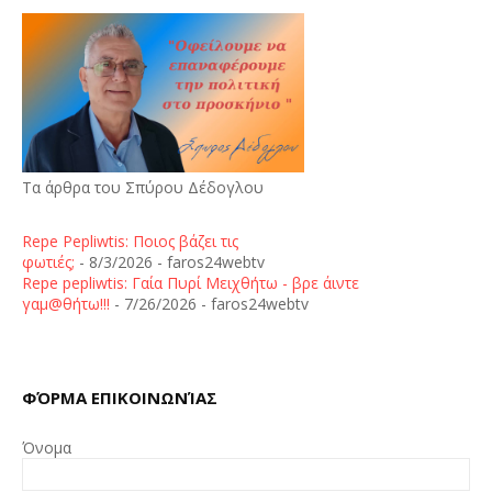
Τα άρθρα του Σπύρου Δέδογλου
Repe Pepliwtis: Ποιος βάζει τις
φωτιές;
- 8/3/2026
- faros24webtv
Repe pepliwtis: Γαία Πυρί Μειχθήτω - βρε άιντε
γαμ@θήτω!!!
- 7/26/2026
- faros24webtv
ΦΌΡΜΑ ΕΠΙΚΟΙΝΩΝΊΑΣ
Όνομα