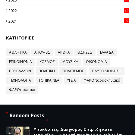
96
2022
26
58
2021
19
59
ΚΑΤΗΓΟΡΙΕΣ
ΑΘΛΗΤΙΚΑ
ΑΠΟΨΕΙΣ
ΑΡΘΡΑ
ΕΙΔΗΣΕΙΣ
ΕΛΛΑΔΑ
ΕΠΙΚΟΙΝΩΝΙΑ
ΚΟΣΜΟΣ
ΜΟΥΣΙΚΗ
ΟΙΚΟΝΟΜΙΑ
ΠΕΡΙΒΑΛΛΟΝ
ΠΟΛΙΤΙΚΗ
ΠΟΛΙΤΙΣΜΌΣ
Τ.ΑΥΤΟΔΙΟΙΚΗΣΗ
ΤΕΧΝΟΛΟΓΙΑ
ΤΟΠΙΚΑ ΝΕΑ
ΥΓΕΙΑ
ΦΑΡΟπαρασκηνιακά
ΦΑΡΟπολιτικά
Random Posts
Υποκλοπές: Δικηγόρος Σπίρτζη κατά
Μπακέλα – «Σε μισή παράγραφο κρίνει ότι