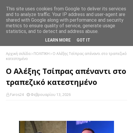
This site uses cookies from Google to deliver its services
and to analyze traffic. Your IP address and user-agent are
shared with Google along with performance and security
metrics to ensure quality of service, generate usage
statistics, and to detect and address abuse.
LEARN MORE
GOT IT
Αρχική σελίδα
ΠΟΛΙΤΙΚΗ
Ο Αλέξης Τσίπρας απέναντι στο τραπεζικό
κατεστημένο
Ο Αλέξης Τσίπρας απέναντι στο
τραπεζικό κατεστημένο
Faros24
Φεβρουαρίου 13, 2026