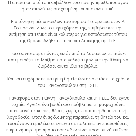
Η απάντηση από το περιβάλλον του πρώην πρωθυπουργού
ήταν απολύτως στοχευμένη και αποκαλυπτική:
Η απάντηση μέσω κύκλων του κυρίου Στουρνάρα στον Α.
Τσίπρα και ιδίως το περιεχόμενό της, επιβεβαιώνει την
εκτίμηση ότι τελικά είναι καλύτερος για εκπρόσωπος τύπου
της Ομάδας Αλήθειας παρά για Διοικητής της ΤτΕ.
Του συνιστούμε πάντως εκτός από το λυσάρι με τις ατάκες
που μοιράζει το Μαξίμου στα γαλάζια τρολ για την Ιθάκη, να
διαβάσει και το ίδιο το βιβλίο.
Και του ευχόμαστε μια τρίτη θητεία ώστε να φτάσει τα χρόνια
του Παναγοπούλου στη ΓΣΕΕ.
Η αναφορά στον Γιάννη Παναγόπουλο και τη ΓΣΕΕ δεν έγινε
τυχαία. Αγγίζει ένα βαθύτερο πρόβλημα: τη μακροχρόνια
παραμονή σε καίριες θέσεις χωρίς ουσιαστική δημοκρατική
λογοδοσία. Όταν ένας διοικητής παρατείνει τη θητεία του και
ταυτόχρονα εμπλέκεται ενεργά σε πολιτικές αντιπαραθέσεις,
η κριτική περί «μονιμοποίησης» δεν είναι προσωπική επίθεση.