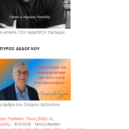
Α ΑΡΘΡΑ ΤΟΥ ΛΑΜΠΡΟΥ ΠΑΠΑΔΗ
ΠΥΡΟΣ ΔΕΔΟΓΛΟΥ
α άρθρα του Σπύρου Δέδογλου
epe Pepliwtis: Ποιος βάζει τις
ωτιές;
- 8/3/2026
- faros24webtv