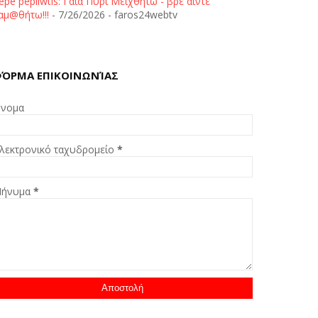
epe pepliwtis: Γαία Πυρί Μειχθήτω - βρε άιντε
αμ@θήτω!!!
- 7/26/2026
- faros24webtv
ΌΡΜΑ ΕΠΙΚΟΙΝΩΝΊΑΣ
νομα
λεκτρονικό ταχυδρομείο
*
ήνυμα
*