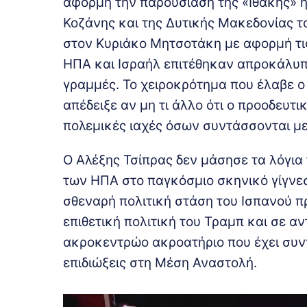
αφορμή την παρουσίαση της «Ιθάκης» ή
Κοζάνης και της Δυτικής Μακεδονίας τ
στον Κυριάκο Μητσοτάκη με αφορμή τις
ΗΠΑ και Ισραήλ επιτέθηκαν απροκάλυπτα
γραμμές. Το χειροκρότημα που έλαβε ο
απέδειξε αν μη τι άλλο ότι ο προοδευτ
πολεμικές ιαχές όσων συντάσσονται με
Ο Αλέξης Τσίπρας δεν μάσησε τα λόγια 
των ΗΠΑ στο παγκόσμιο σκηνικό γίγνεσ
σθεναρή πολιτική στάση του Ισπανού 
επιθετική πολιτική του Τραμπ και σε αν
ακροκεντρώο ακροατήριο που έχει συντ
επιδιώξεις στη Μέση Αναστολή.