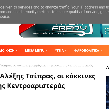
eliver its services and to analyze traffic. Your IP address and 
ormance and security metrics to ensure quality of service, gen
abuse.
ΔΙΟΙΚΗΣΗ
MEGA MENU
ΥΓΕΙΑ
ΦΑΡΟΠΟΛΙΤΙΚΆ
Τσίπρας, οι κόκκινες γραμμές και η ηγεμονία της Κεντροαριστεράς
Α
 Αλέξης Τσίπρας, οι κόκκινες
ης Κεντροαριστεράς