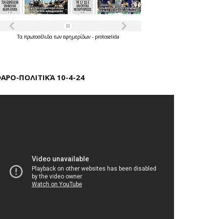
Τα
πρωτοσέλιδα
των
εφημερίδων
-
protoselida
ΑΡΟ-ΠΟΛΙΤΙΚΆ 10-4-24