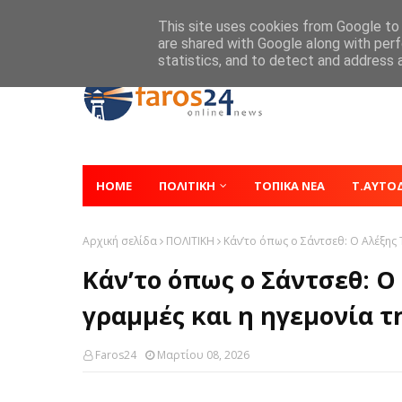
Home
About
Contact
This site uses cookies from Google to d
are shared with Google along with perf
statistics, and to detect and address 
HOME
ΠΟΛΙΤΙΚΗ
ΤΟΠΙΚΑ ΝΕΑ
Τ.ΑΥΤΟ
Αρχική σελίδα
ΠΟΛΙΤΙΚΗ
Κάν’το όπως ο Σάντσεθ: Ο Αλέξης 
Κάν’το όπως ο Σάντσεθ: Ο
γραμμές και η ηγεμονία τ
Faros24
Μαρτίου 08, 2026