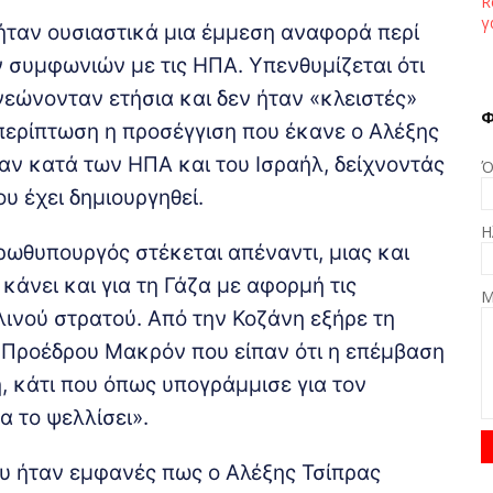
R
γ
ήταν ουσιαστικά μια έμμεση αναφορά περί
συμφωνιών με τις ΗΠΑ. Υπενθυμίζεται ότι
νεώνονταν ετήσια και δεν ήταν «κλειστές»
Φ
 περίπτωση η προσέγγιση που έκανε ο Αλέξης
αν κατά των ΗΠΑ και του Ισραήλ, δείχνοντάς
Ό
υ έχει δημιουργηθεί.
Η
ρωθυπουργός στέκεται απέναντι, μιας και
κάνει και για τη Γάζα με αφορμή τις
Μ
λινού στρατού. Από την Κοζάνη εξήρε τη
 Προέδρου Μακρόν που είπαν ότι η επέμβαση
, κάτι που όπως υπογράμμισε για τον
α το ψελλίσει».
ου ήταν εμφανές πως ο Αλέξης Τσίπρας