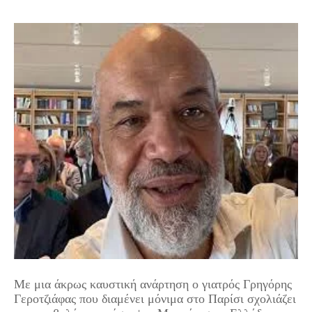
Με μια άκρως καυστική ανάρτηση ο γιατρός Γρηγόρης
Γεροτζιάφας που διαμένει μόνιμα στο Παρίσι σχολιάζει