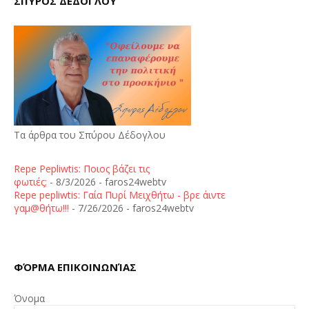
ΣΠΥΡΟΣ ΔΕΔΟΓΛΟΥ
Τα άρθρα του Σπύρου Δέδογλου
Repe Pepliwtis: Ποιος βάζει τις
φωτιές;
- 8/3/2026
- faros24webtv
Repe pepliwtis: Γαία Πυρί Μειχθήτω - βρε άιντε
γαμ@θήτω!!!
- 7/26/2026
- faros24webtv
ΦΌΡΜΑ ΕΠΙΚΟΙΝΩΝΊΑΣ
Όνομα