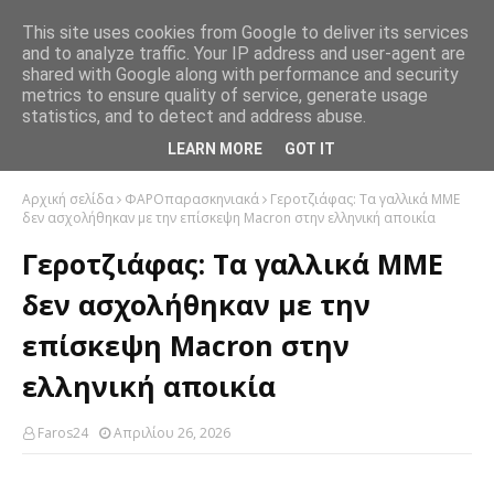
This site uses cookies from Google to deliver its services
and to analyze traffic. Your IP address and user-agent are
shared with Google along with performance and security
metrics to ensure quality of service, generate usage
statistics, and to detect and address abuse.
LEARN MORE
GOT IT
Αρχική σελίδα
ΦΑΡΟπαρασκηνιακά
Γεροτζιάφας: Τα γαλλικά ΜΜΕ
δεν ασχολήθηκαν με την επίσκεψη Macron στην ελληνική αποικία
Γεροτζιάφας: Τα γαλλικά ΜΜΕ
δεν ασχολήθηκαν με την
επίσκεψη Macron στην
ελληνική αποικία
Faros24
Απριλίου 26, 2026