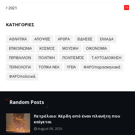
58
2021
19
59
ΚΑΤΗΓΟΡΙΕΣ
ΑΘΛΗΤΙΚΑ
ΑΠΟΨΕΙΣ
ΑΡΘΡΑ
ΕΙΔΗΣΕΙΣ
ΕΛΛΑΔΑ
ΕΠΙΚΟΙΝΩΝΙΑ
ΚΟΣΜΟΣ
ΜΟΥΣΙΚΗ
ΟΙΚΟΝΟΜΙΑ
ΠΕΡΙΒΑΛΛΟΝ
ΠΟΛΙΤΙΚΗ
ΠΟΛΙΤΙΣΜΌΣ
Τ.ΑΥΤΟΔΙΟΙΚΗΣΗ
ΤΕΧΝΟΛΟΓΙΑ
ΤΟΠΙΚΑ ΝΕΑ
ΥΓΕΙΑ
ΦΑΡΟπαρασκηνιακά
ΦΑΡΟπολιτικά
Random Posts
Πετρέλαιο: Κέρδη από έναν πλανήτη που
καίγεται
August 08, 2026