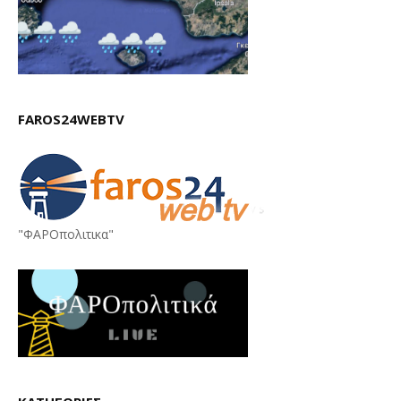
FAROS24WEBTV
"ΦΑΡΟπολιτικα"