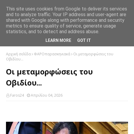
This site uses cookies from Google to deliver its services
and to analyze traffic. Your IP address and user-agent are
shared with Google along with performance and security
metrics to ensure quality of service, generate usage
statistics, and to detect and address abuse.
LEARN MORE
GOT IT
Αρχική σελίδα
ΦΑΡΟπαρασκηνιακά
Οι μεταμορφώσεις του
Οβιδίου...
Οι μεταμορφώσεις του
Οβιδίου...
Faros24
Απριλίου 04, 2026