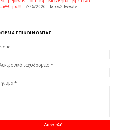
epe pepliwtis: Γαία Πυρί Μειχθήτω - βρε άιντε
αμ@θήτω!!!
- 7/26/2026
- faros24webtv
ΌΡΜΑ ΕΠΙΚΟΙΝΩΝΊΑΣ
νομα
λεκτρονικό ταχυδρομείο
*
ήνυμα
*