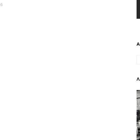
26
Α
Λ