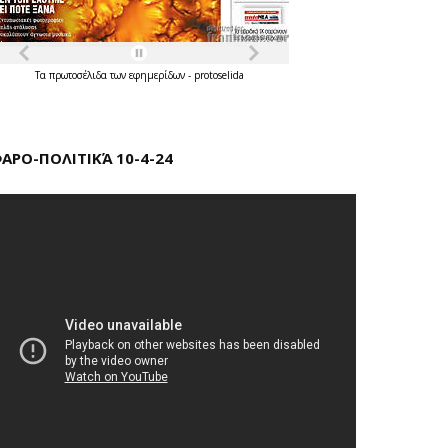
Τα
πρωτοσέλιδα
των
εφημερίδων
-
protoselida
ΑΡΟ-ΠΟΛΙΤΙΚΆ 10-4-24