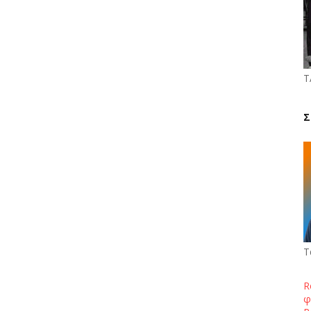
Τ
Σ
Τ
R
φ