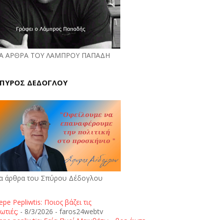
Α ΑΡΘΡΑ ΤΟΥ ΛΑΜΠΡΟΥ ΠΑΠΑΔΗ
ΠΥΡΟΣ ΔΕΔΟΓΛΟΥ
α άρθρα του Σπύρου Δέδογλου
epe Pepliwtis: Ποιος βάζει τις
ωτιές;
- 8/3/2026
- faros24webtv