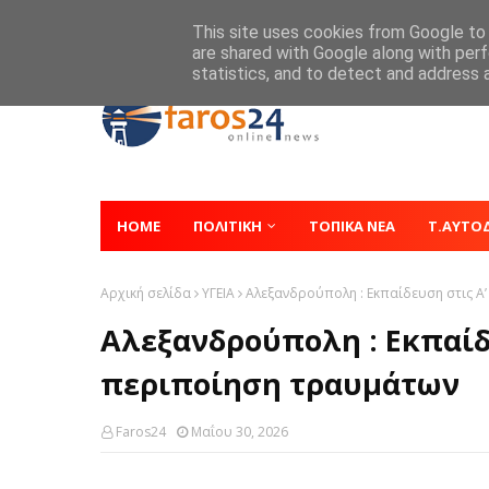
Home
About
Contact
This site uses cookies from Google to d
are shared with Google along with perf
statistics, and to detect and address 
HOME
ΠΟΛΙΤΙΚΗ
ΤΟΠΙΚΑ ΝΕΑ
Τ.ΑΥΤΟ
Αρχική σελίδα
ΥΓΕΙΑ
Αλεξανδρούπολη : Εκπαίδευση στις Α
Αλεξανδρούπολη : Εκπαίδε
περιποίηση τραυμάτων
Faros24
Μαΐου 30, 2026