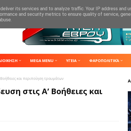
eliver its services and to analyze traffic. Your IP address and 
ormance and security metrics to ensure quality of service, gen
abuse.
ΔΙΟΙΚΗΣΗ
MEGA MENU
ΥΓΕΙΑ
ΦΑΡΟΠΟΛΙΤΙΚΆ
’ Βοήθειες και περιποίηση τραυμάτων
Α
υση στις Α’ Βοήθειες και