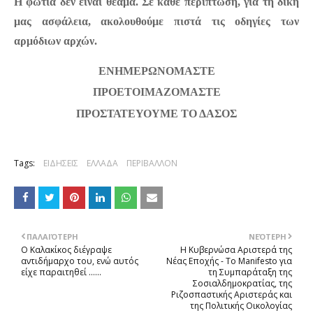
Η φωτιά δεν είναι θέαμα. Σε κάθε περίπτωση, για τη δική 
μας ασφάλεια, ακολουθούμε πιστά τις οδηγίες των 
αρμόδιων αρχών.
ΕΝΗΜΕΡΩΝΟΜΑΣΤΕ
ΠΡΟΕΤΟΙΜΑΖΟΜΑΣΤΕ
ΠΡΟΣΤΑΤΕΥΟΥΜΕ ΤΟ ΔΑΣΟΣ
Tags:
ΕΙΔΗΣΕΙΣ
ΕΛΛΑΔΑ
ΠΕΡΙΒΑΛΛΟΝ
ΠΑΛΑΙΌΤΕΡΗ
ΝΕΌΤΕΡΗ
Ο Καλακίκος διέγραψε
Η Κυβερνώσα Αριστερά της
αντιδήμαρχο του, ενώ αυτός
Νέας Εποχής - To Manifesto για
είχε παραιτηθεί ......
τη Συμπαράταξη της
Σοσιαλδημοκρατίας, της
Ριζοσπαστικής Αριστεράς και
της Πολιτικής Οικολογίας