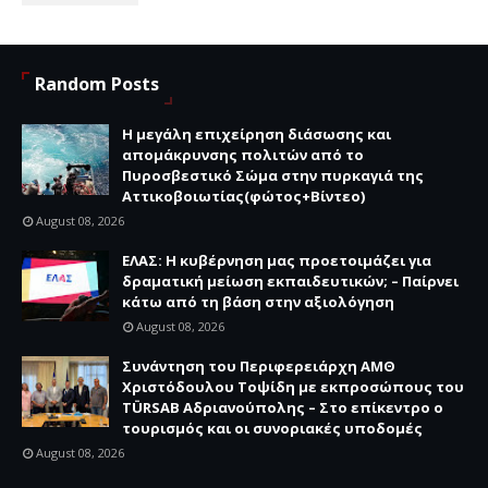
Random Posts
Η μεγάλη επιχείρηση διάσωσης και
απομάκρυνσης πολιτών από το
Πυροσβεστικό Σώμα στην πυρκαγιά της
Αττικοβοιωτίας(φώτος+Βίντεο)
August 08, 2026
ΕΛΑΣ: Η κυβέρνηση μας προετοιμάζει για
δραματική μείωση εκπαιδευτικών; – Παίρνει
κάτω από τη βάση στην αξιολόγηση
August 08, 2026
Συνάντηση του Περιφερειάρχη ΑΜΘ
Χριστόδουλου Τοψίδη με εκπροσώπους του
TÜRSAB Αδριανούπολης – Στο επίκεντρο ο
τουρισμός και οι συνοριακές υποδομές
August 08, 2026