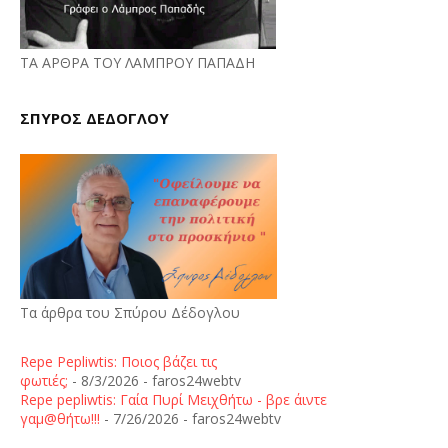
ΤΑ ΑΡΘΡΑ ΤΟΥ ΛΑΜΠΡΟΥ ΠΑΠΑΔΗ
ΣΠΥΡΟΣ ΔΕΔΟΓΛΟΥ
Τα άρθρα του Σπύρου Δέδογλου
Repe Pepliwtis: Ποιος βάζει τις
φωτιές;
- 8/3/2026
- faros24webtv
Repe pepliwtis: Γαία Πυρί Μειχθήτω - βρε άιντε
γαμ@θήτω!!!
- 7/26/2026
- faros24webtv