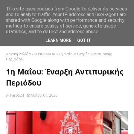
This site uses cookies from Google to deliver its services
and to analyze traffic. Your IP address and user-agent are
shared with Google along with performance and security
metrics to ensure quality of service, generate usage
statistics, and to detect and address abuse.
LEARN MORE
GOT IT
Αρχική σελίδα
ΠΕΡΙΒΑΛΛΟΝ
1η Μαΐου: Έναρξη Αντιπυρικής
Περιόδου
1η Μαΐου: Έναρξη Αντιπυρικής
Περιόδου
Faros24
Μαΐου 01, 2026