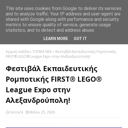
This site uses cookies from Google to deliver its services
and to analyze traffic. Your IP address and user-agent are
shared with Google along with performance and security
metrics to ensure quality of service, generate usage
statistics, and to detect and address abuse.
LEARN MORE
GOT IT
Αρχική σελίδα
ΤΟΠΙΚΑ ΝΕΑ
Φεστιβάλ Εκπαιδευτικής Ρομποτικής
FIRST® LEGO® League Expo στην Αλεξανδρούπολη!
Φεστιβάλ Εκπαιδευτικής
Ρομποτικής FIRST® LEGO®
League Expo στην
Αλεξανδρούπολη!
Faros24
Μαΐου 25, 2026