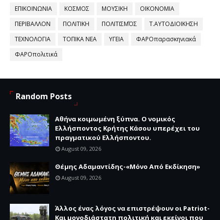
ΕΠΙΚΟΙΝΩΝΙΑ
ΚΟΣΜΟΣ
ΜΟΥΣΙΚΗ
ΟΙΚΟΝΟΜΙΑ
ΠΕΡΙΒΑΛΛΟΝ
ΠΟΛΙΤΙΚΗ
ΠΟΛΙΤΙΣΜΌΣ
Τ.ΑΥΤΟΔΙΟΙΚΗΣΗ
ΤΕΧΝΟΛΟΓΙΑ
ΤΟΠΙΚΑ ΝΕΑ
ΥΓΕΙΑ
ΦΑΡΟπαρασκηνιακά
ΦΑΡΟπολιτικά
Random Posts
Αθήνα κοιμωμένη ξύπνα. Ο νομικός
Ελλήσποντος Κρήτης Κάσου υπερέχει του
πραγματικού Ελλήσποντου.
August 09, 2026
Θέμης Αδαμαντίδης-«Μόνο Από Εκδίκηση»
August 09, 2026
Άλλος ένας λόγος να επιστρέψουν οι Patriot-
Και μονοδιάστατη πολιτική και εκείνοι που