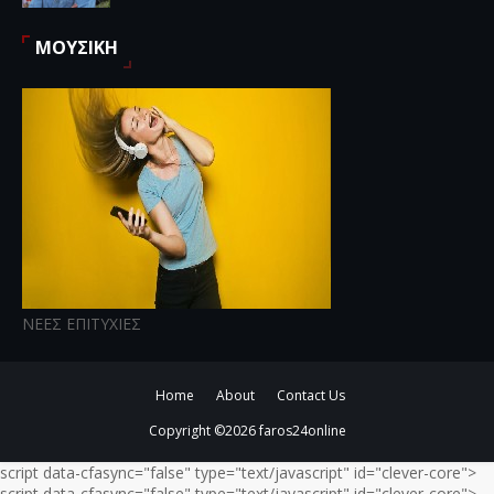
ΜΟΥΣΙΚΗ
ΝΕΕΣ ΕΠΙΤΥΧΙΕΣ
Home
About
Contact Us
Copyright ©
2026
faros24online
script data-cfasync="false" type="text/javascript" id="clever-core">
script data-cfasync="false" type="text/javascript" id="clever-core">