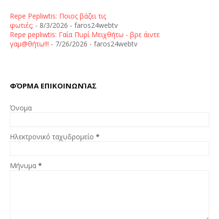
Repe Pepliwtis: Ποιος βάζει τις
φωτιές;
- 8/3/2026
- faros24webtv
Repe pepliwtis: Γαία Πυρί Μειχθήτω - βρε άιντε
γαμ@θήτω!!!
- 7/26/2026
- faros24webtv
ΦΌΡΜΑ ΕΠΙΚΟΙΝΩΝΊΑΣ
Όνομα
Ηλεκτρονικό ταχυδρομείο
*
Μήνυμα
*