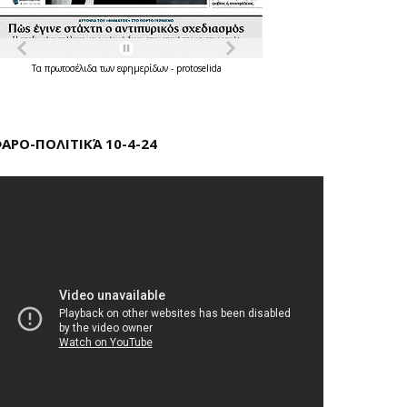
Τα
πρωτοσέλιδα
των
εφημερίδων
-
protoselida
ΑΡΟ-ΠΟΛΙΤΙΚΆ 10-4-24