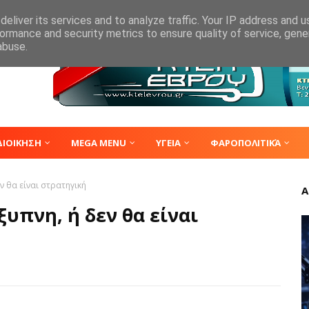
eliver its services and to analyze traffic. Your IP address and 
ormance and security metrics to ensure quality of service, gen
abuse.
ΔΙΟΙΚΗΣΗ
MEGA MENU
ΥΓΕΙΑ
ΦΑΡΟΠΟΛΙΤΙΚΆ
εν θα είναι στρατηγική
Α
ξυπνη, ή δεν θα είναι