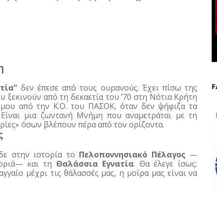
η
F
τία”
 δεν έπεσε από τους ουρανούς. Έχει πίσω της 
υ ξεκινούν από τη δεκαετία του ’70 στη Νότια Κρήτη 
μου από την Κ.Ο. του ΠΑΣΟΚ, όταν δεν ψήφιζα τα 
 Είναι μια ζωντανή Μνήμη που αναμετράται με τη 
f
ορίες» όσων βλέπουν πέρα από τον ορίζοντα.
ς
δε στην ιστορία το 
Πελοποννησιακό Πέλαγος
 —
οριά— και τη 
Θαλάσσια Εγνατία
. Θα έλεγε ίσως: 
αγγαίο μέχρι τις θάλασσές μας, η μοίρα μας είναι να 