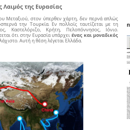
ς Λαιμός
της Ευρασίας
υ Μεταξιού, στον ύπερθεν χάρτη, δεν περνά απλώς 
«κοντά» μας· αγκαλιάζει την Ελλάδα και προσπερνά την Τουρκία. Εν πολλοίς ταυτίζεται με τη 
Π
ος, Καστελόριζο, Κρήτη, Πελοπόννησος, Ιόνιο. 
εται ότι στην Ευρασία υπάρχει 
ένας και μοναδικός 
λάχιστο. Αυτή η θέση λέγεται Ελλάδα.