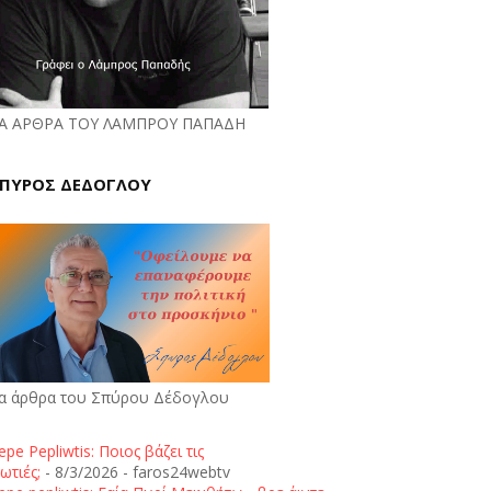
Α ΑΡΘΡΑ ΤΟΥ ΛΑΜΠΡΟΥ ΠΑΠΑΔΗ
ΠΥΡΟΣ ΔΕΔΟΓΛΟΥ
α άρθρα του Σπύρου Δέδογλου
epe Pepliwtis: Ποιος βάζει τις
ωτιές;
- 8/3/2026
- faros24webtv