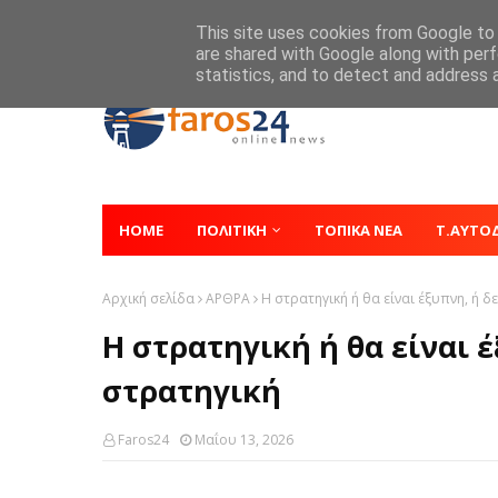
Home
About
Contact
This site uses cookies from Google to d
are shared with Google along with perf
statistics, and to detect and address 
HOME
ΠΟΛΙΤΙΚΗ
ΤΟΠΙΚΑ ΝΕΑ
Τ.ΑΥΤΟ
Αρχική σελίδα
ΑΡΘΡΑ
Η στρατηγική ή θα είναι έξυπνη, ή δ
Η στρατηγική ή θα είναι έ
στρατηγική
Faros24
Μαΐου 13, 2026