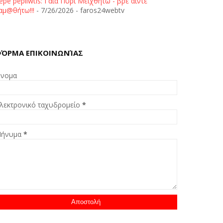
epe pepliwtis: Γαία Πυρί Μειχθήτω - βρε άιντε
αμ@θήτω!!!
- 7/26/2026
- faros24webtv
ΌΡΜΑ ΕΠΙΚΟΙΝΩΝΊΑΣ
νομα
λεκτρονικό ταχυδρομείο
*
ήνυμα
*