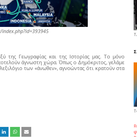
news.gr/index.php?id=393945 
Τ
Σ
ξύ της Γεωγραφίας και της Ιστορίας μας. Το μόνο 
αποτελούν άγνωστη χώρα. Όπως ο Δημόκριτος, γελάμε 
λεξιλόγιο των «άνωθεν», αγνοώντας ότι κρατούν στα 
Τ
R
φ