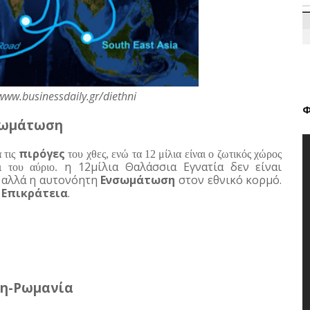
/www.businessdaily.gr/diethni
Φ
σωμάτωση
πιρόγες
 τις 
 του χθες, ενώ τα 12 μίλια είναι ο ζωτικός χώρος 
 η 12μίλια Θαλάσσια Εγνατία δεν είναι 
 του αύριο.
αλλά η αυτονόητη 
Ενσωμάτωση
 στον εθνικό κορμό. 
 Επικράτεια
.
κη-Ρωμανία