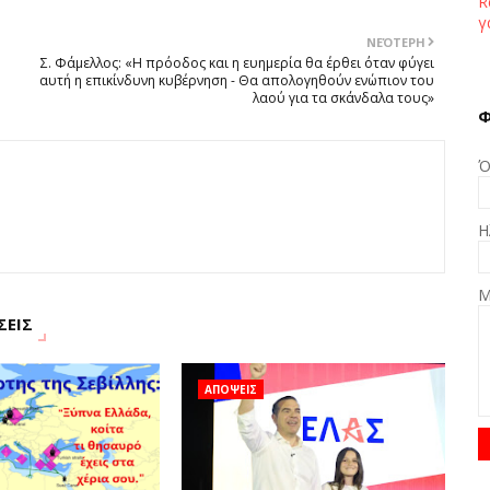
R
γ
ΝΕΌΤΕΡΗ
Σ. Φάμελλος: «Η πρόοδος και η ευημερία θα έρθει όταν φύγει
αυτή η επικίνδυνη κυβέρνηση - Θα απολογηθούν ενώπιον του
λαού για τα σκάνδαλα τους»
Φ
Ό
Η
Μ
ΣΕΙΣ
ΑΠΟΨΕΙΣ