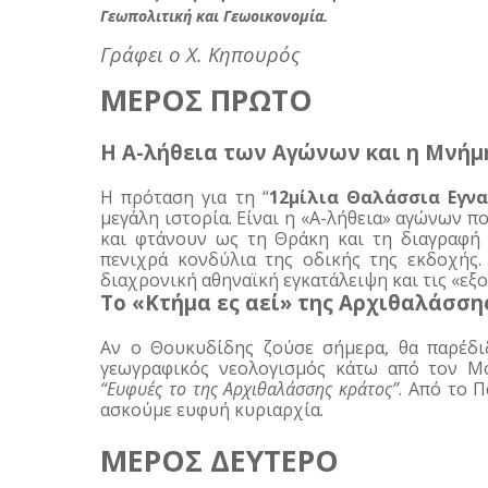
Γεωπολιτική και Γεωοικονομία. 
Γράφει ο Χ. Κηπουρός
ΜΕΡΟΣ ΠΡΩΤΟ
Η Α-λήθεια των Αγώνων και η Μνήμ
Η πρόταση για τη “
12μίλια Θαλάσσια Εγνα
μεγάλη ιστορία. Είναι η «Α-λήθεια» αγώνων πο
και φτάνουν ως τη Θράκη και τη διαγραφή 
πενιχρά κονδύλια της οδικής της εκδοχής.
διαχρονική αθηναϊκή εγκατάλειψη και τις «εξ
Το «Κτήμα ες αεί» της Αρχιθαλάσση
Αν ο Θουκυδίδης ζούσε σήμερα, θα παρέδι
γεωγραφικός νεολογισμός κάτω από τον Μ
“Ευφυές το της Αρχιθαλάσσης κράτος”
. Από το Π
ασκούμε ευφυή κυριαρχία.
ΜΕΡΟΣ ΔΕΥΤΕΡΟ