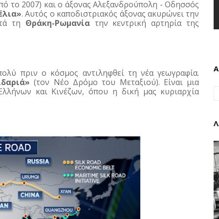
πό το 2007) και ο άξονας Αλεξανδρούπολη - Οδησσός 
έλια»
. Αυτός ο καποδιστριακός άξονας ακυρώνει την 
τά τη 
Θράκη-Ρωμανία
 την κεντρική αρτηρία της 
Α
πολύ πριν ο κόσμος αντιληφθεί τη νέα γεωγραφία. 
ιδαριά»
 (τον Νέο Δρόμο του Μεταξιού). Είναι μια 
λλήνων και Κινέζων, όπου η δική μας κυριαρχία 
Λ