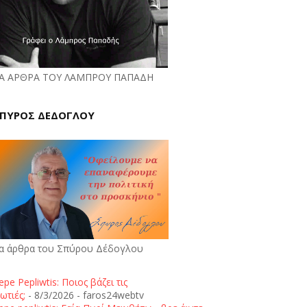
Α ΑΡΘΡΑ ΤΟΥ ΛΑΜΠΡΟΥ ΠΑΠΑΔΗ
ΠΥΡΟΣ ΔΕΔΟΓΛΟΥ
α άρθρα του Σπύρου Δέδογλου
epe Pepliwtis: Ποιος βάζει τις
ωτιές;
- 8/3/2026
- faros24webtv