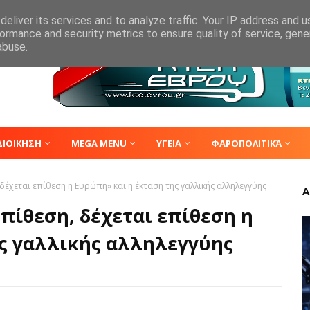
eliver its services and to analyze traffic. Your IP address and 
ormance and security metrics to ensure quality of service, gen
abuse.
ΔΙΟΙΚΗΣΗ
MEGA MENU
ΥΓΕΙΑ
ΦΑΡΟΠΟΛΙΤΙΚΆ
δέχεται επίθεση η Ευρώπη» και η έκταση της γαλλικής αλληλεγγύης
Α
πίθεση, δέχεται επίθεση η
ς γαλλικής αλληλεγγύης