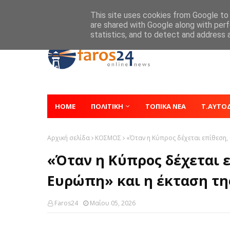
Home
About
Contact
This site uses cookies from Google to d
are shared with Google along with perf
statistics, and to detect and address 
HOME
ΠΟΛΙΤΙΚΗ
ΤΟΠΙΚΑ ΝΕΑ
Τ.ΑΥΤΟ
Αρχική σελίδα
ΚΟΣΜΟΣ
«Όταν η Κύπρος δέχεται επίθεση, 
«Όταν η Κύπρος δέχεται ε
Ευρώπη» και η έκταση τη
Faros24
Μαΐου 05, 2026