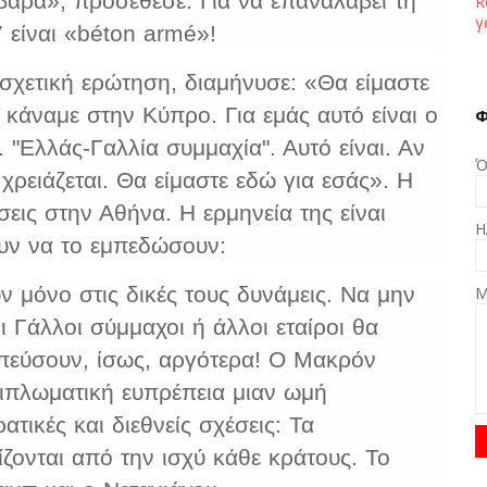
αρά», προσέθεσε. Για να επαναλάβει τη
R
γ
 είναι «béton armé»!
χετική ερώτηση, διαμήνυσε: «Θα είμαστε
ι κάναμε στην Κύπρο. Για εμάς αυτό είναι ο
Φ
. "Ελλάς-Γαλλία συμμαχία". Αυτό είναι. Αν
Ό
ι χρειάζεται. Θα είμαστε εδώ για εσάς». Η
ς στην Αθήνα. Η ερμηνεία της είναι
Η
υν να το εμπεδώσουν:
ν μόνο στις δικές τους δυνάμεις. Να μην
Μ
ι Γάλλοι σύμμαχοι ή άλλοι εταίροι θα
εύσουν, ίσως, αργότερα! Ο Μακρόν
διπλωματική ευπρέπεια μιαν ωμή
ατικές και διεθνείς σχέσεις: Τα
ζονται από την ισχύ κάθε κράτους. Το