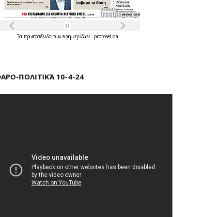
Τα
πρωτοσέλιδα
των
εφημερίδων
-
protoselida
ΑΡΟ-ΠΟΛΙΤΙΚΆ 10-4-24