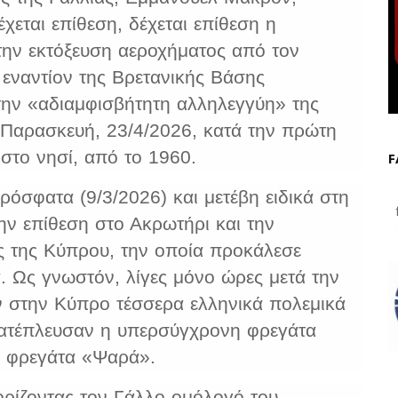
χεται επίθεση, δέχεται επίθεση η
ην εκτόξευση αεροχήματος από τον
εναντίον της Βρετανικής Βάσης
την «αδιαμφισβήτητη αλληλεγγύη» της
 Παρασκευή, 23/4/2026, κατά την πρώτη
στο νησί, από το 1960.
F
όσφατα (9/3/2026) και μετέβη ειδικά στη
f
ν επίθεση στο Ακρωτήρι και την
ς της Κύπρου, την οποία προκάλεσε
. Ως γνωστόν, λίγες μόνο ώρες μετά την
ν στην Κύπρο τέσσερα ελληνικά πολεμικά
κατέπλευσαν η υπερσύγχρονη φρεγάτα
η φρεγάτα «Ψαρά».
ρίζοντας τον Γάλλο ομόλογό του,