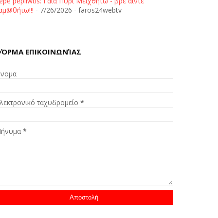
epe pepliwtis: Γαία Πυρί Μειχθήτω - βρε άιντε
αμ@θήτω!!!
- 7/26/2026
- faros24webtv
ΌΡΜΑ ΕΠΙΚΟΙΝΩΝΊΑΣ
νομα
λεκτρονικό ταχυδρομείο
*
ήνυμα
*